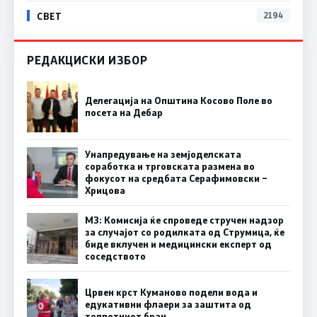
СВЕТ
2194
РЕДАКЦИСКИ ИЗБОР
Делегација на Општина Косово Поле во
посета на Дебар
Унапредување на земјоделската
соработка и трговската размена во
фокусот на средбата Серафимовски –
Хрицова
МЗ: Комисија ќе спроведе стручен надзор
за случајот со родилката од Струмица, ќе
биде вклучен и медицински експерт од
соседството
Црвен крст Куманово подели вода и
едукативни флаери за заштита од
топлотниот бран