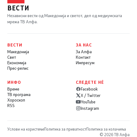
ВЕСТИ
Независни вести од Македонија и светот, дел од медиумската
мрежа ТВ Алфа.
ВЕСТИ
ЗА НАС
Македонија
За Алфа
Свет
Контакт
Економија
Импресум
Прес-релис
ИНФО
СЛЕДЕТЕ НÉ
Време
Facebook
ТВ програма
X / Twitter
Хороскоп
YouTube
RSS
Instagram
Услови на користење
Политика за приватност
Политика за колачиња
© 2026 ТВ Алфа