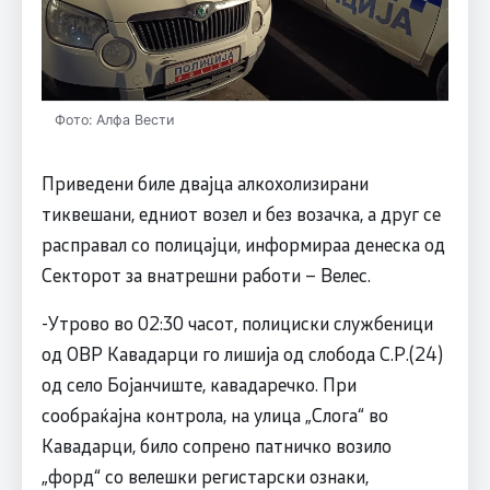
Фото: Алфа Вести
Приведени биле двајца алкохолизирани
тиквешани, едниот возел и без возачка, а друг се
расправал со полицајци, информираа денеска од
Секторот за внатрешни работи – Велес.
-Утрово во 02:30 часот, полициски службеници
од ОВР Кавадарци го лишија од слобода С.Р.(24)
од село Бојанчиште, кавадаречко. При
сообраќајна контрола, на улица „Слога“ во
Кавадарци, било сопрено патничко возило
„форд“ со велешки регистарски ознаки,