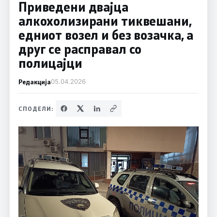
Приведени двајца
алкохолизирани тиквешани,
едниот возел и без возачка, а
друг се расправал со
полицајци
Редакција
05.04.2026
СПОДЕЛИ: