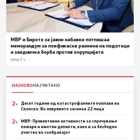
МВР и Бирото за јавни набавки потпишаа
меморандум за поефикасна размена на податоци
и заедничка борба против корупцијата
пред 2 ч.
НАЈНОВО
НАЈЧИТАНО
2
Десет години од катастрофалните поплави во
Ч
Скопско: Во невремето загинаа 22 лица
2
МВР: Превентивни активности за спречување
Ч
пожари и имотни деликти, како и за безбедно
учество во сообраќајот