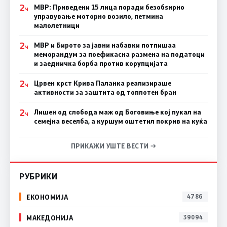
2
МВР: Приведени 15 лица поради безобѕирно
Ч
управување моторно возило, петмина
малолетници
2
МВР и Бирото за јавни набавки потпишаа
Ч
меморандум за поефикасна размена на податоци
и заедничка борба против корупцијата
2
Црвен крст Крива Паланка реализираше
Ч
активности за заштита од топлотен бран
2
Лишен од слобода маж од Боговиње кој пукал на
Ч
семејна веселба, а куршум оштетил покрив на куќа
ПРИКАЖИ УШТЕ ВЕСТИ →
РУБРИКИ
ЕКОНОМИЈА
4786
МАКЕДОНИЈА
39094