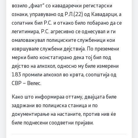
возило „фиат“ со кавадаречки регистарски
ознаки, управувано од Р.Л.(22) од Кавадарци, а
сопатник бил Р.С. и откако било побарано да се
легитимира, Р.С. агресивно се однесувал и ги
омаловажувал полициските службеници кои
извршувале службени дејствија. По преземени
мерки било констатирано дека тој бил под
дејство на алкохол, односно му биле измерени
1.83 промили алкохол во крвта, соопштија од
СВР – Велес.
Како што информираа оттаму, двајцата биле
задржани во полициска станица и по
документирање на настаните, против нив ќе
биле поднесени соодветни пријави.