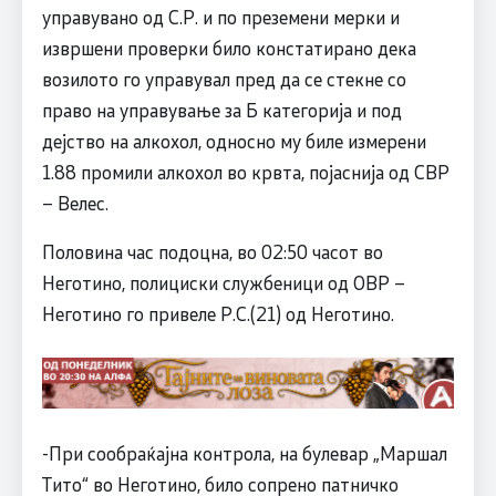
управувано од С.Р. и по преземени мерки и
извршени проверки било констатирано дека
возилото го управувал пред да се стекне со
право на управување за Б категорија и под
дејство на алкохол, односно му биле измерени
1.88 промили алкохол во крвта, појаснија од СВР
– Велес.
Половина час подоцна, во 02:50 часот во
Неготино, полициски службеници од ОВР –
Неготино го привеле Р.С.(21) од Неготино.
-При сообраќајна контрола, на булевар „Маршал
Тито“ во Неготино, било сопрено патничко