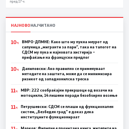
пред 17 ч.
НАЈНОВО
НАЈЧИТАНО
10
ВМРО-ДПМНЕ: Како што му пукна меурот од
Ч
сапуница „мигранти за пари“, така на талогот на
СДСМ му пука и најновата хистерија –
прифаќање на француски предлог
10
Даниловски: Ако правилно се применуваат
Ч
методите на заштита, може да се минимизира
ризикот од западнонилска треска
11
МВР: 222 сообраќајни прекршоци од возачи на
Ч
мотоцикли, 14 лишени поради безобѕирно возење
11
Петрушевски: СДСМ се плаши од функционален
Ч
систем, „Безбеден град“ е доказ дека
институциите функционираат
11
Марков: Филипче е прочитана книга, жителите на