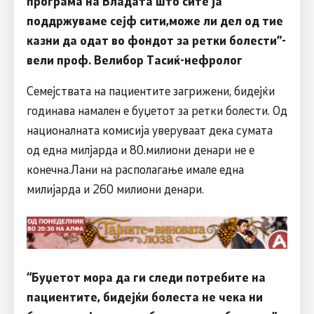
програма на Владата што сите ја
поддржуваме сејф сити,може ли дел од тие
казни да одат во фондот за ретки болести
”-
вели проф. Велибор Тасиќ-нефролог
Семејствата на пациентите загрижени, бидејќи
годинава намален е буџетот за ретки болести. Од
националната комисија уверуваат дека сумата
од една милјарда и 80.милиони денари не е
конечна.Лани на располагање имале една
милијарда и 260 милиони денари.
“
Буџетот мора да ги следи потребите на
пациентите, бидејќи болеста не чека ни