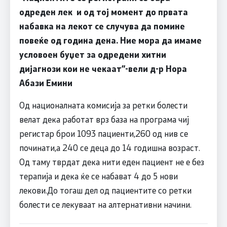
одреден лек и од тој момент до првата
набавка на лекот се случува да помине
повеќе од година дена. Ние мора да имаме
условоен буџет за одредени хитни
дијагнози кои не чекаат
”-
вели д-р
Нора
Абази Емини
Од националната комисија за ретки болести
велат дека работат врз база на програма чиј
регистар брои 1093 пациенти,260 од нив се
починати,а 240 се деца до 14 годишна возраст.
Од таму тврдат дека нити еден пациент не е без
терапија и дека ќе се набават 4 до 5 нови
лекови.До тогаш дел од пациентите со ретки
болести се лекуваат на алтернативни начини.