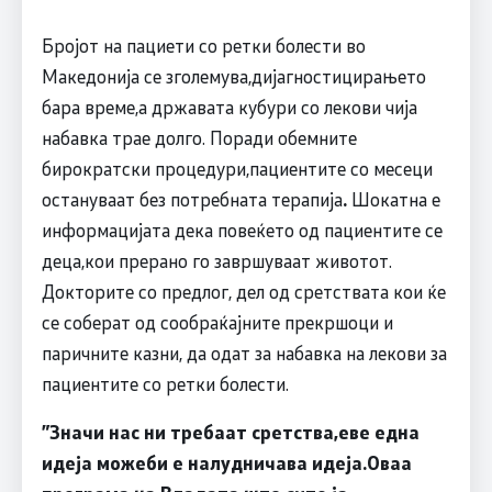
Бројот на пациети со ретки болести во
Македонија се зголемува,дијагностицирањето
бара време,а државата кубури со лекови чија
набавка трае долго. Поради обемните
бирократски процедури,пациентите со месеци
остануваат без потребната терапија
.
Шокатна е
информацијата дека повеќето од пациентите се
деца,кои прерано го завршуваат животот.
Докторите со предлог, дел од сретствата кои ќе
се соберат од сообраќајните прекршоци и
паричните казни, да одат за набавка на лекови за
пациентите со ретки болести.
”
Значи нас ни требаат сретства,еве една
идеја можеби е налудничава идеја.Оваа