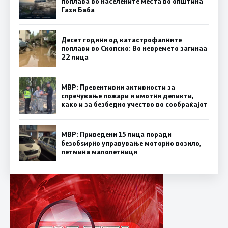
поплава во населените места во општина
Гази Баба
Десет години од катастрофалните
поплави во Скопско: Во невремето загинаа
22 лица
МВР: Превентивни активности за
спречување пожари и имотни деликти,
како и за безбедно учество во сообраќајот
МВР: Приведени 15 лица поради
безобѕирно управување моторно возило,
петмина малолетници