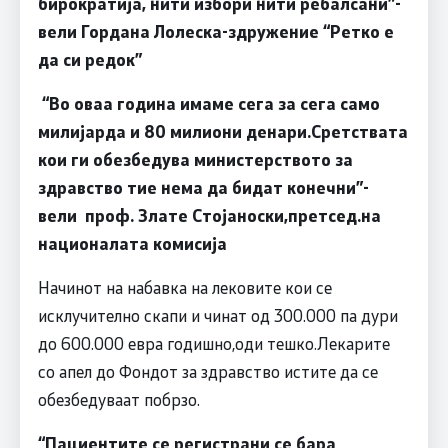
бирократија, нити избори нити ребалсани
”-
вели Гордана Лолеска-здружение
“
Ретко е
да си редок
”
“
Во оваа година имаме сега за сега само
милијарда и 80 милиони денари.Сретствата
кои ги обезбедува министерството за
здравство тие нема да бидат конечни
”-
вели проф. Злате Стојаноски,претсед.на
националата комисија
Начинот на набавка на лековите кои се
исклучително скапи и чинат од 300.000 па дури
до 600.000 евра годишно,оди тешко.Лекарите
со апел до Фондот за здравство истите да се
обезбедуваат побрзо.
“
Пациентите се регистрани се бара