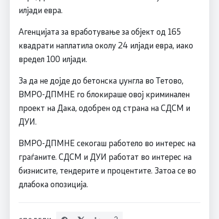
илјади евра.
Агенцијата за вработување за објект од 165
квадрати наплатила околу 24 илјади евра, иако
вредел 100 илјади.
За да не дојде до бетонска џунгла во Тетово,
ВМРО-ДПМНЕ го блокираше овој криминален
проект на Дака, одобрен од страна на СДСМ и
ДУИ.
ВМРО-ДПМНЕ секогаш работело во интерес на
граѓаните. СДСМ и ДУИ работат во интерес на
бизнисите, тендерите и процентите. Затоа се во
длабока опозиција.