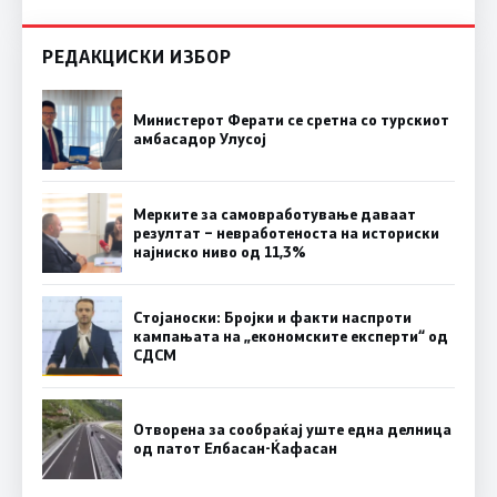
РЕДАКЦИСКИ ИЗБОР
Министерот Ферати се сретна со турскиот
амбасадор Улусој
Мерките за самовработување даваат
резултат – невработеноста на историски
најниско ниво од 11,3%
Стојаноски: Бројки и факти наспроти
кампањата на „економските експерти“ од
СДСM
Отворена за сообраќај уште една делница
од патот Елбасан-Ќафасан