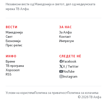
Независни вести од Македонија и светот, дел од медиумската
мрежа ТВ Алфа.
ВЕСТИ
ЗА НАС
Македонија
За Алфа
Свет
Контакт
Економија
Импресум
Прес-релис
ИНФО
СЛЕДЕТЕ НÉ
Време
Facebook
ТВ програма
X / Twitter
Хороскоп
YouTube
RSS
Instagram
Услови на користење
Политика за приватност
Политика за колачиња
© 2026 ТВ Алфа