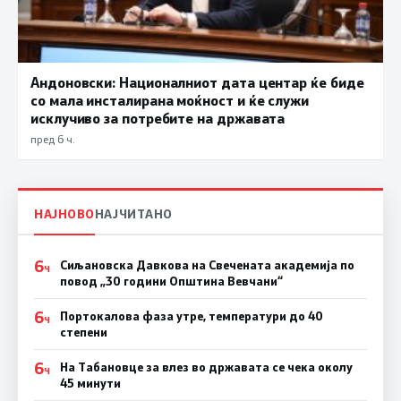
Андоновски: Националниот дата центар ќе биде
со мала инсталирана моќност и ќе служи
исклучиво за потребите на државата
пред 6 ч.
НАЈНОВО
НАЈЧИТАНО
6
Сиљановска Давкова на Свечената академија по
Ч
повод „30 години Општина Вевчани“
6
Портокалова фаза утре, температури до 40
Ч
степени
6
На Табановце за влез во државата се чека околу
Ч
45 минути