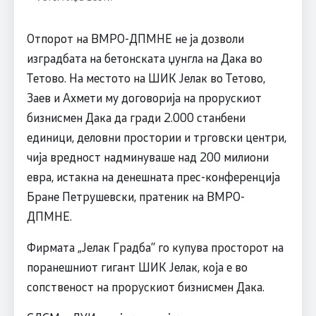
Отпорот на ВМРО-ДПМНЕ не ја дозволи
изградбата на бетонската џунгла на Дака во
Тетово. На местото на ШИК Јелак во Тетово,
Заев и Ахмети му договорија на прорускиот
бизнисмен Дака да гради 2.000 станбени
единици, деловни простории и трговски центри,
чија вредност надминуваше над 200 милиони
евра, истакна на денешната прес-конференција
Бране Петрушевски, пратеник на ВМРО-
ДПМНЕ.
Фирмата „Јелак Градба’’ го купува просторот на
поранешниот гигант ШИК Јелак, која е во
сопственост на прорускиот бизнисмен Дака.