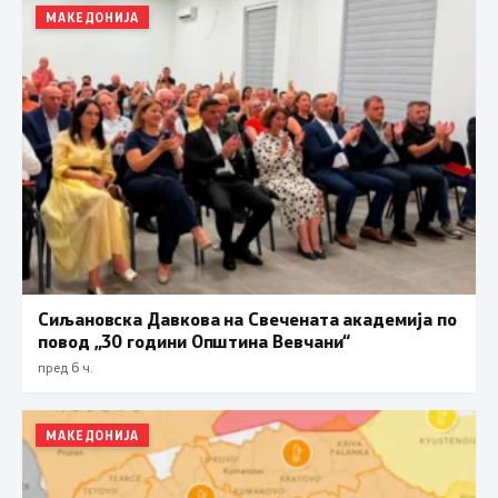
МАКЕДОНИЈА
Сиљановска Давкова на Свечената академија по
повод „30 години Општина Вевчани“
пред 6 ч.
МАКЕДОНИЈА