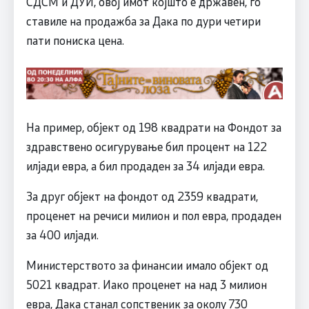
СДСМ и ДУИ, овој имот којшто е државен, го
ставиле на продажба за Дака по дури четири
пати пониска цена.
На пример, објект од 198 квадрати на Фондот за
здравствено осигурување бил процент на 122
илјади евра, а бил продаден за 34 илјади евра.
За друг објект на фондот од 2359 квадрати,
проценет на речиси милион и пол евра, продаден
за 400 илјади.
Министерството за финансии имало објект од
5021 квадрат. Иако проценет на над 3 милион
евра, Дака станал сопственик за околу 730