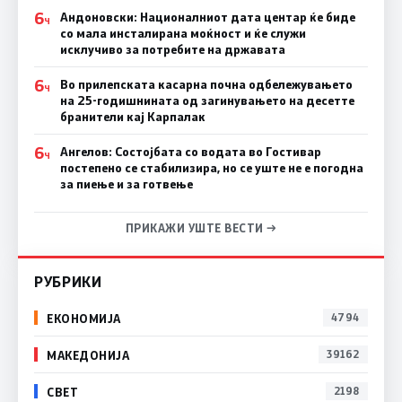
6
Андоновски: Националниот дата центар ќе биде
Ч
со мала инсталирана моќност и ќе служи
исклучиво за потребите на државата
6
Во прилепската касарна почна одбележувањето
Ч
на 25-годишнината од загинувањето на десетте
бранители кај Карпалак
6
Ангелов: Состојбата со водата во Гостивар
Ч
постепено се стабилизира, но се уште не е погодна
за пиење и за готвење
ПРИКАЖИ УШТЕ ВЕСТИ →
РУБРИКИ
ЕКОНОМИЈА
4794
МАКЕДОНИЈА
39162
СВЕТ
2198