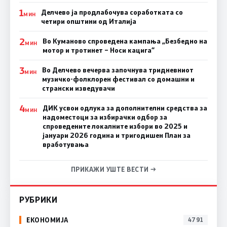
1
Делчево ја продлабочува соработката со
МИН
четири општини од Италија
2
Во Куманово спроведена кампања „Безбедно на
МИН
мотор и тротинет – Носи кацига“
3
Во Делчево вечерва започнува тридневниот
МИН
музичко-фолклорен фестивал со домашни и
странски изведувачи
4
ДИК усвои одлука за дополнителни средства за
МИН
надоместоци за избирачки одбор за
спроведените локалните избори во 2025 и
јануари 2026 година и тригодишен План за
вработувања
ПРИКАЖИ УШТЕ ВЕСТИ →
РУБРИКИ
ЕКОНОМИЈА
4791