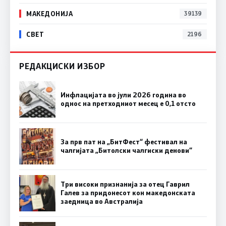
МАКЕДОНИЈА
39139
СВЕТ
2196
РЕДАКЦИСКИ ИЗБОР
Инфлацијата во јули 2026 година во
однос на претходниот месец е 0,1 отсто
За прв пат на „БитФест“ фестивал на
чалгијата „Битолски чалгиски денови“
Три високи признанија за отец Гаврил
Галев за придонесот кон македонската
заедница во Австралија