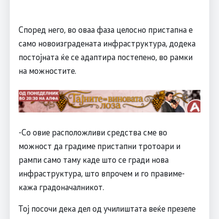
Според него, во оваа фаза целосно пристапна е
само новоизградената инфраструктура, додека
постојната ќе се адаптира постепено, во рамки
на можностите.
-Со овие расположливи средства сме во
можност да градиме пристапни тротоари и
рампи само таму каде што се гради нова
инфраструктура, што впрочем и го правиме-
кажа градоначалникот.
Тој посочи дека дел од училиштата веќе презеле