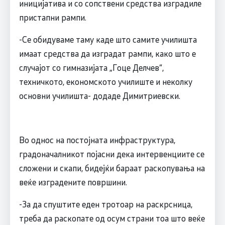
иницијатива и со сопствени средства изградиле
пристапни рампи.
-Се обидуваме таму каде што самите училишта
имаат средства да изградат рампи, како што е
случајот со гимназијата „Гоце Делчев“,
техничкото, економското училиште и неколку
основни училишта- додаде Димитриевски.
Во однос на постојната инфраструктура,
градоначалникот појасни дека интервенциите се
сложени и скапи, бидејќи бараат раскопувања на
веќе изградените површини.
-За да спуштите еден тротоар на раскрсница,
треба да раскопате од осум страни тоа што веќе