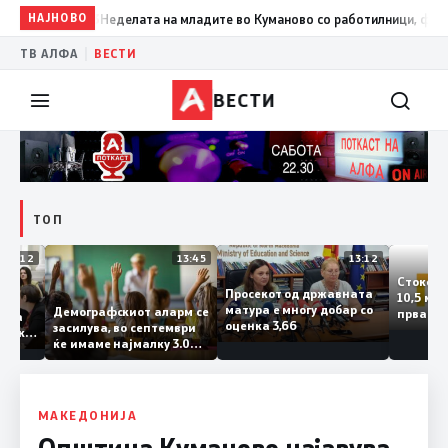
НАЈНОВО
14:33
Неделата на младите во Куманово со работилници, филмски 
|
ТВ АЛФА
ВЕСТИ
ВЕСТИ
ТОП
14:12
13:45
13:12
Сток
Просекот од државната
10,5
етата
матура е многу добар со
Демографскиот аларм се
прва
ничката
оценка 3,66
засилува, во септември
годи
 Паланка
ќе имаме најмалку 3.000
го з
роектот
првачиња помалку
 на
 во слепа
аме
МАКЕДОНИЈА
Општина Куманово најавува