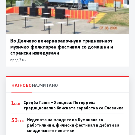
Во Делчево вечерва започнува тридневниот
музичко-фолклорен фестивал со домашни и
странски изведувачи
пред 3 мин.
НАЈНОВО
НАЈЧИТАНО
1
Средба Гаши – Хрицова: Потврдена
СЕК
традиционално блиската соработка со Словачка
53
Неделата на младите во Куманово со
СЕК
работилници, филмски фестивал и дебати за
младинските политики