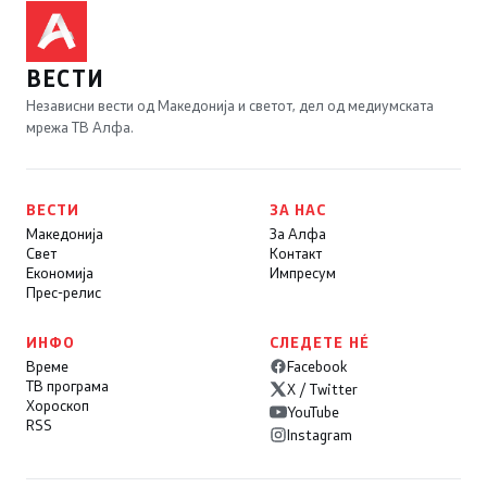
ВЕСТИ
Независни вести од Македонија и светот, дел од медиумската
мрежа ТВ Алфа.
ВЕСТИ
ЗА НАС
Македонија
За Алфа
Свет
Контакт
Економија
Импресум
Прес-релис
ИНФО
СЛЕДЕТЕ НÉ
Време
Facebook
ТВ програма
X / Twitter
Хороскоп
YouTube
RSS
Instagram