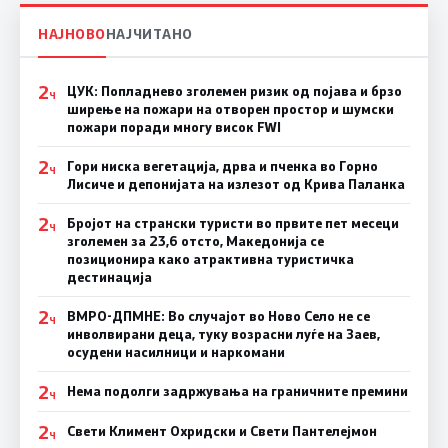
НАЈНОВО
НАЈЧИТАНО
2
ЦУК: Попладнево зголемен ризик од појава и брзо
Ч
ширење на пожари на отворен простор и шумски
пожари поради многу висок FWI
2
Гори ниска вегетација, дрва и пченка во Горно
Ч
Лисиче и депонијата на излезот од Крива Паланка
2
Бројот на странски туристи во првите пет месеци
Ч
зголемен за 23,6 отсто, Македонија се
позиционира како атрактивна туристичка
дестинација
2
ВМРО-ДПМНЕ: Во случајот во Ново Село не се
Ч
инволвирани деца, туку возрасни луѓе на Заев,
осудени насилници и наркомани
2
Нема подолги задржувања на граничните премини
Ч
2
Свети Климент Охридски и Свети Пантелејмон
Ч