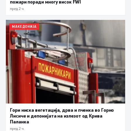
пожари поради многу висок FWI
пред 2 ч.
МАКЕДОНИЈА
Гори ниска вегетација, дрва и пченка во Горно
Лисиче и депонијата на излезот од Крива
Паланка
пред 2 ч.