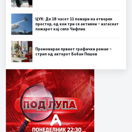
ЦУК: До 18 часот 11 пожари на отворен
простор, од кои три се активни – изгаснат
пожарот кај село Чифлик
Промовиран првиот графички роман –
стрип од авторот Бобан Пешов