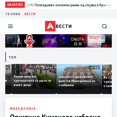
НАЈНОВО
08:38
ЦУК: Попладнево зголемен ризик од појава и брзо ширење н
|
ТВ АЛФА
ВЕСТИ
ВЕСТИ
ТОП
12:50
12:47
12:46
Казни има, но
Јавниот и државниот
Во С
судии и
тротинетите се уште ги
долг на Македонија се
тало
ли
возат деца
стабилни
е са
ранието
копиј
Заев
МАКЕДОНИЈА
Општина Куманово избрана