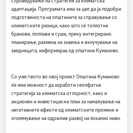
спроведување на стратегии за климатска
адаптација. Програмата има за цел да ја подобри
подготвеноста на општините за справување со
климатските ризици, како што се топлотни
бранови, поплави и суши, преку интегрирано
планирање, размена на знаења и вклучување на
заедницата, информираа од општина Куманово.
Со учеството во овој проект Општина Куманово
ќе има можност да изработи сеопфатна
стратегија за климатска отпорност, како и
акционен и инвестициски план за намалување на
негативните ефекти од климатските промени и
зголемување на одржлив развој на локално ниво.