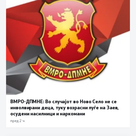
ВМРО-ДПМНЕ: Во случајот во Ново Село не се
инволвирани деца, туку возрасни луѓе на Заев,
осудени насилници и наркомани
пред 2 ч.