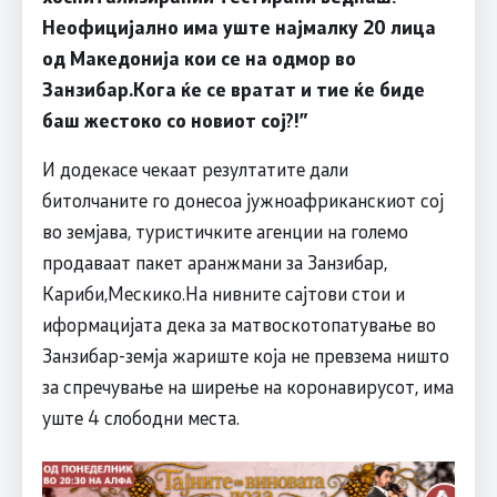
Неофицијално има уште најмалку 20 лица
од Македонија кои се на одмор во
Занзибар.Кога ќе се вратат и тие ќе биде
баш жестоко со новиот сој?!”
И додекасе чекаат резултатите дали
битолчаните го донесоа јужноафриканскиот сој
во земјава, туристичките агенции на големо
продаваат пакет аранжмани за Занзибар,
Кариби,Мескико.На нивните сајтови стои и
иформацијата дека за матвоскотопатување во
Занзибар-земја жариште која не превзема ништо
за спречување на ширење на коронавирусот, има
уште 4 слободни места.