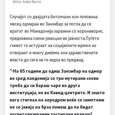
Фото: Алфа Вести
Случајот со двајцата битолчани кои половина
месец одмараа во Занзибар за потоа да се
вратат во Македонија заразени со коронаворис,
предизвика силни реакции во јавноста.Луѓето
гневот го истураат на социјалните мрежи но
отвораат и многу дилеми, кои здравствените
власти до сега не ги зедоа во предвид.
“-На 65 години да одиш Занзибар на одмор
во сред пандемија со три мутирани соеви
треба да си бараш чаре во друга
институција, не во Ковид центрите. И зошто
кога стигнаа на аеродром веќе со симптоми
не се јавија на брза помош да па бидат
хоспитализирании тестирани веднаш?