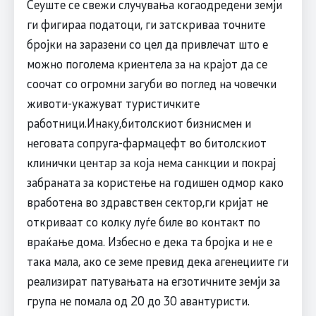
Сеуште се свежи случувања когаодредени земји
ги фигираа податоци, ги затскриваа точните
бројки на заразени со цел да привлечат што е
можно поголема криентела за на крајот да се
соочат со огромни загуби во поглед на човечки
животи-укажуват туристичките
работници.Инаку,битолскиот бизнисмен и
неговата сопруга-фармацефт во битолскиот
клинички центар за која нема санкции и покрај
забраната за користење на годишен одмор како
вработена во здравствен сектор,ги кријат не
откриваат со колку луѓе биле во контакт по
враќање дома. Избесно е дека та бројка и не е
така мала, ако се земе превид дека агенециите ги
реализират патувањата на егзотичните земји за
група не помала од 20 до 30 авантуристи.