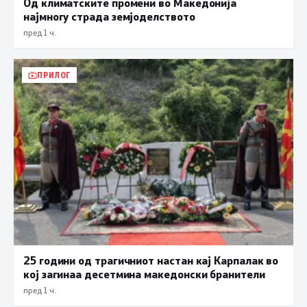
Од климатските промени во Македонија
најмногу страда земјоделството
пред 1 ч.
ПРИЛОГ
25 години од трагичниот настан кај Карпалак во
кој загинаа десетмина македонски бранители
пред 1 ч.