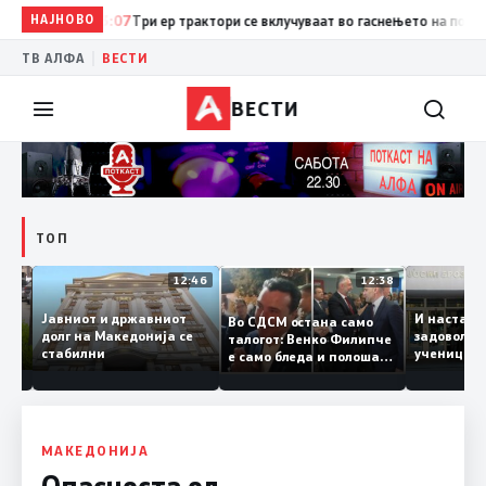
НАЈНОВО
13:07
Три ер трактори се вклучуваат во гаснењето на пожарот 
|
ТВ АЛФА
ВЕСТИ
ВЕСТИ
ТОП
12:47
12:46
12:38
Јавниот и државниот
И наст
Во СДСМ остана само
те ги
долг на Македонија се
задовол
талогот: Венко Филипче
стабилни
учениц
е само бледа и полоша
од држ
копија дури и од Зоран
Заев
МАКЕДОНИЈА
Опасноста од