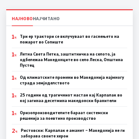
НАЈНОВО
НАЈЧИТАНО
1
Три ер трактори се вклучуваат во гаснењето на
Ч
пожарот во Сопиште
1
Летна Света Петка, заштитничка на селото, ја
Ч
одбележаа Македонците во село Леска, Општина
Пустец
1
Од климатските промени во Македонија најмногу
Ч
страда земјоделството
1
25 години од трагичниот настан кај Карпалак во
Ч
кој загинаа десетмина македонски бранители
1
Оризопроизводителите бараат системски
Ч
решенија за поевтино производство
2
Ристовски: Карпалак е аманет – Македонија не ги
Ч
заборава своите херои