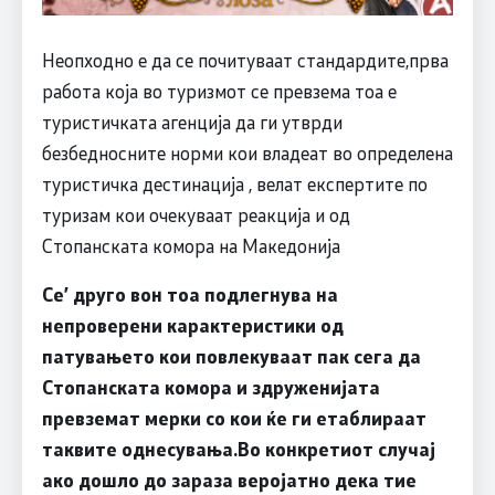
Неопходно е да се почитуваат стандардите,прва
работа која во туризмот се превзема тоа е
туристичката агенција да ги утврди
безбедносните норми кои владеат во определена
туристичка дестинација , велат експертите по
туризам кои очекуваат реакција и од
Стопанската комора на Македонија
Се’ друго вон тоа подлегнува на
непроверени карактеристики од
патувањето кои повлекуваат пак сега да
Стопанската комора и здруженијата
превземат мерки со кои ќе ги етаблираат
таквите однесувања.Во конкретиот случај
ако дошло до зараза веројатно дека тие