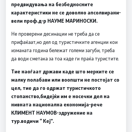
предвидувања на безбедносните
карактеристики не се доволно апсолвирани-
вели
проф.д-р НАУМЕ МАРИНОСКИ
.
Не проверени десинации не треба да се
прифаќаат,но дел од туристичките агенции кои
изманата година бележат големи загуби, треба
да води сметака за тоа каде ги праќа туристите.
Тие наоѓаат држави каде што мерките се
малку полабави или воопшти не постојат со
цел, тие да го одржат туристичкото
стопанство,бидејќи им е носечки дел на
нивната национална економија-рече
КЛИМЕНТ НАУМОВ-здружение на
тур.водичи “ Кеј”
.