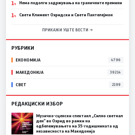
1
Нема подолги задржувања на граничните премини
Ч
1
Свети Климент Охридски и Свети Пантелејмон
Ч
ПРИКАЖИ УШТЕ ВЕСТИ →
РУБРИКИ
ЕКОНОМИЈА
4796
МАКЕДОНИЈА
39214
СВЕТ
2199
РЕДАКЦИСКИ ИЗБОР
Музичко-сценски спектакл „Силно светнал
ден“ во Охрид во рамки на
одбележувањето на 35-годишнината од
независноста на Македонија