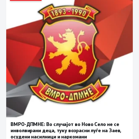
ВМРО-ДПМНЕ: Во случајот во Ново Село не се
инволвирани деца, туку возрасни луѓе на Заев,
осудени насилници и наркомани