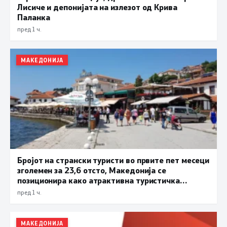
Лисиче и депонијата на излезот од Крива
Паланка
пред 1 ч.
МАКЕДОНИЈА
Бројот на странски туристи во првите пет месеци
зголемен за 23,6 отсто, Македонија се
позиционира како атрактивна туристичка
дестинација
пред 1 ч.
МАКЕДОНИЈА