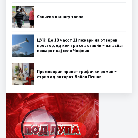
Сончево и многу топло
ЦУК: До 18 часот 11 пожари на отворен
простор, од кои три се активни – изгаснат
пожарот кај село Чифлик
Промовиран првиот графички роман –
стрип од авторот Бобан Пешов