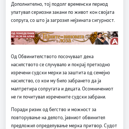
Дополнително, тој подолг временски период
упатувал сериозни закани по живот кон својата
сопруга, со што ја загрозил нејзината сигурност.
Од Обвинителството посочуваат дека
насилството се случувало и покрај претходно
изречени судски мерки за заштита од семејно
насилство, со кои му било забрането да ја
малтретира сопругата и децата. Осомничениот
не ги почитувал изречените судски забрани.
Поради ризик од бегство и можност за
повторување на делото, јавниот обвинител
предложил определување мерка притвор. Судот