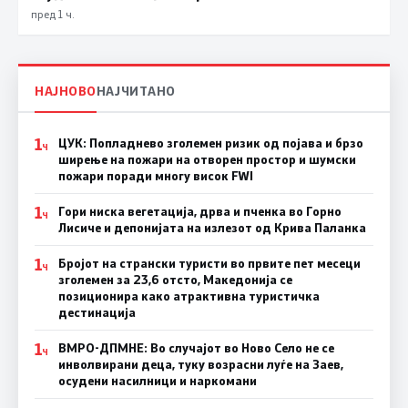
пред 1 ч.
НАЈНОВО
НАЈЧИТАНО
1
ЦУК: Попладнево зголемен ризик од појава и брзо
Ч
ширење на пожари на отворен простор и шумски
пожари поради многу висок FWI
1
Гори ниска вегетација, дрва и пченка во Горно
Ч
Лисиче и депонијата на излезот од Крива Паланка
1
Бројот на странски туристи во првите пет месеци
Ч
зголемен за 23,6 отсто, Македонија се
позиционира како атрактивна туристичка
дестинација
1
ВМРО-ДПМНЕ: Во случајот во Ново Село не се
Ч
инволвирани деца, туку возрасни луѓе на Заев,
осудени насилници и наркомани