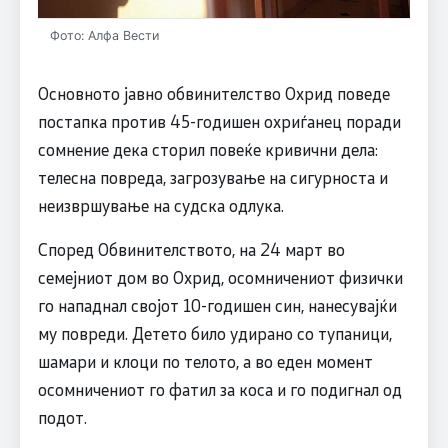
Фото: Алфа Вести
Основното јавно обвинителство Охрид поведе
постапка против 45-годишен охриѓанец поради
сомнение дека сторил повеќе кривични дела:
телесна повреда, загрозување на сигурноста и
неизвршување на судска одлука.
Според Обвинителството, на 24 март во
семејниот дом во Охрид, осомничениот физички
го нападнал својот 10-годишен син, нанесувајќи
му повреди. Детето било удирано со тупаници,
шамари и клоци по телото, а во еден момент
осомничениот го фатил за коса и го подигнал од
подот.