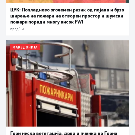
ЦУК: Попладнево зголемен ризик од појава и брзо
ширење на пожари на отворен простор и шумски
пожари поради многу висок FWI
пред 1 ч.
МАКЕДОНИЈА
Гори ниска вегетација, дрва и пченка во Горно