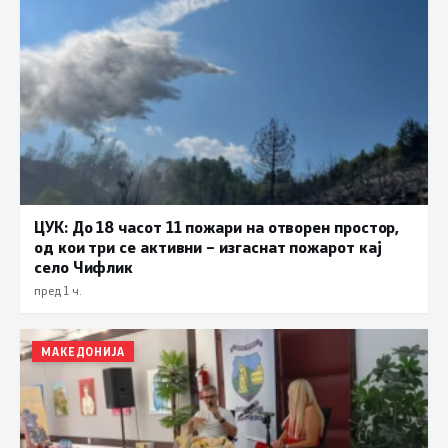
ЦУК: До 18 часот 11 пожари на отворен простор,
од кои три се активни – изгаснат пожарот кај
село Чифлик
пред 1 ч.
МАКЕДОНИЈА