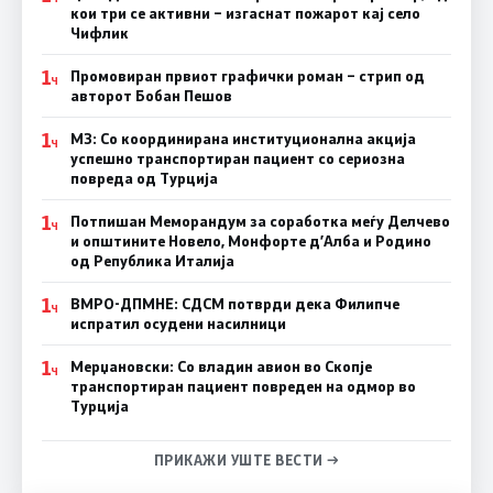
кои три се активни – изгаснат пожарот кај село
Чифлик
1
Промовиран првиот графички роман – стрип од
Ч
авторот Бобан Пешов
1
МЗ: Со координирана институционална акција
Ч
успешно транспортиран пациент со сериозна
повреда од Турција
1
Потпишан Меморандум за соработка меѓу Делчево
Ч
и општините Новело, Монфорте д’Алба и Родино
од Република Италија
1
ВМРО-ДПМНЕ: СДСM потврди дека Филипче
Ч
испратил осудени насилници
1
Мерџановски: Со владин авион во Скопје
Ч
транспортиран пациент повреден на одмор во
Турција
ПРИКАЖИ УШТЕ ВЕСТИ →