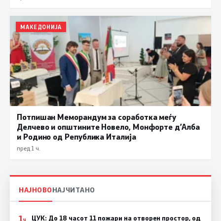
МАКЕДОНИЈА
Потпишан Меморандум за соработка меѓу
Делчево и општините Новело, Монфорте д’Алба
и Родино од Република Италија
пред 1 ч.
НАЈНОВО
НАЈЧИТАНО
1
ЦУК: До 18 часот 11 пожари на отворен простор, од
Ч