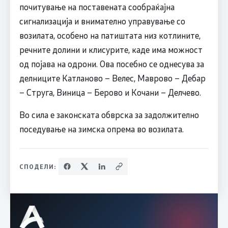
почитување на поставената сообраќајна
сигнализација и внимателно управување со
возилата, особено на патиштата низ котлините,
речните долини и клисурите, каде има можност
од појава на одрони. Ова посебно се однесува за
делниците Катланово – Велес, Маврово – Дебар
– Струга, Виница – Берово и Кочани – Делчево.
Во сила е законската обврска за задолжително
поседување на зимска опрема во возилата.
СПОДЕЛИ: