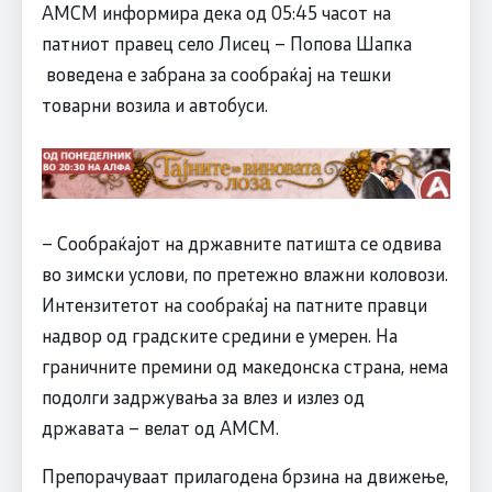
АМСМ информира дека од 05:45 часот на
патниот правец село Лисец – Попова Шапка
воведена е забрана за сообраќај на тешки
товарни возила и автобуси.
– Сообраќајот на државните патишта се одвива
во зимски услови, по претежно влажни коловози.
Интензитетот на сообраќај на патните правци
надвор од градските средини е умерен. На
граничните премини од македонска страна, нема
подолги задржувања за влез и излез од
државата – велат од АМСМ.
Препорачуваат прилагодена брзина на движење,