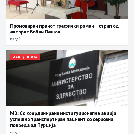
Промовиран првиот графички роман – стрип од
авторот Бобан Пешов
пред 1 ч.
МАКЕДОНИЈА
МЗ: Со координирана институционална акција
успешно транспортиран пациент со сериозна
повреда од Турција
пред 1 ч.