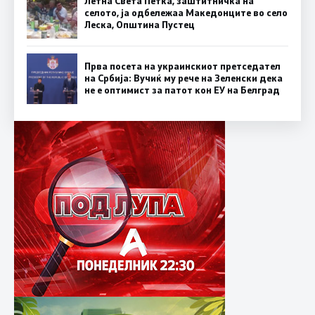
Летна Света Петка, заштитничка на
селото, ја одбележаа Македонците во село
Леска, Општина Пустец
Прва посета на украинскиот претседател
на Србија: Вучиќ му рече на Зеленски дека
не е оптимист за патот кон ЕУ на Белград