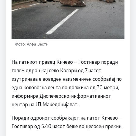
Фото: Алфа Вести
На патниот правец Кичево – Гостивар поради
голем одрон кај село Колари од 7 часот
изутринава е воведен наизменичен сообраќај по
една коловозна лента во должина од 30 метри,
информира Диспечерско-информативниот
центар на ЈП Македонијапат.
Поради одронот сообраќајот на патот Кичево –
Гостивар од 5.40 часот беше во целосен прекин.