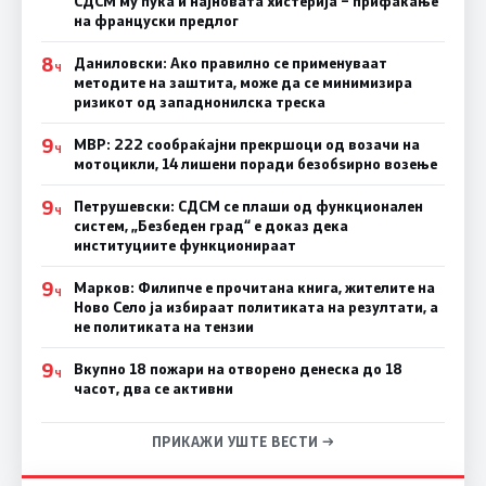
СДСМ му пука и најновата хистерија – прифаќање
на француски предлог
8
Даниловски: Ако правилно се применуваат
Ч
методите на заштита, може да се минимизира
ризикот од западнонилска треска
9
МВР: 222 сообраќајни прекршоци од возачи на
Ч
мотоцикли, 14 лишени поради безобѕирно возење
9
Петрушевски: СДСМ се плаши од функционален
Ч
систем, „Безбеден град“ е доказ дека
институциите функционираат
9
Марков: Филипче е прочитана книга, жителите на
Ч
Ново Село ја избираат политиката на резултати, а
не политиката на тензии
9
Вкупно 18 пожари на отворено денеска до 18
Ч
часот, два се активни
ПРИКАЖИ УШТЕ ВЕСТИ →