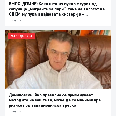
ВМРО-ДПМНЕ: Како што му пукна меурот од
сапуница „мигранти за пари“, така на талогот на
СДСМ му пука и најновата хистерија –
прифаќање на француски предлог
пред 8 ч.
МАКЕДОНИЈА
Даниловски: Ако правилно се применуваат
методите на заштита, може да се минимизира
ризикот од западнонилска треска
пред 8 ч.