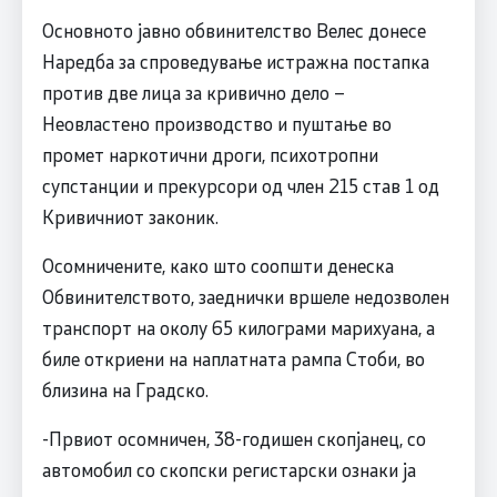
Основното јавно обвинителство Велес донесе
Наредба за спроведување истражна постапка
против две лица за кривично дело –
Неовластено производство и пуштање во
промет наркотични дроги, психотропни
супстанции и прекурсори од член 215 став 1 од
Кривичниот законик.
Осомничените, како што соопшти денеска
Обвинителството, заеднички вршеле недозволен
транспорт на околу 65 килограми марихуана, а
биле откриени на наплатната рампа Стоби, во
близина на Градско.
-Првиот осомничен, 38-годишен скопјанец, со
автомобил со скопски регистарски ознаки ја