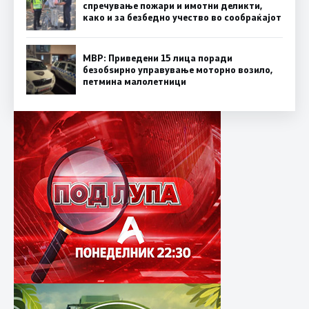
спречување пожари и имотни деликти,
како и за безбедно учество во сообраќајот
МВР: Приведени 15 лица поради
безобѕирно управување моторно возило,
петмина малолетници