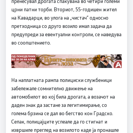
пренесувал дрогата спакувана во четири големи
црни патни торби. Вториот, 55-годишен жител
на Кавадарци, во улога на „чистач” односно
претходница со друго возило имал задача да
предупреди за евентуални контроли, се наведува
во соопштението.
На наплатната рампа полициски службеници
забележале сомнително движење на
автомобилот во кој била дрогата, а возачот на
даден знак да застане за легитимирање, со
голема брзина се дал во бегство кон Градско.
Сепак, полицајците успеале да го стигнат и
извршиле преглед на возилото каде ја пронашле