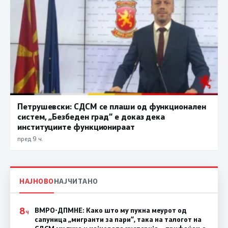
Петрушевски: СДСМ се плаши од функционален
систем, „Безбеден град“ е доказ дека
институциите функционираат
пред 9 ч.
НАЈНОВО
НАЈЧИТАНО
8
ВМРО-ДПМНЕ: Како што му пукна меурот од
Ч
сапуница „мигранти за пари“, така на талогот на