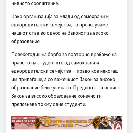
нивното соопштение.
Како организација за млади од самохрани и
еднородителски семејства, го пренесуваме
нашиот став во однос на Законот за високо
образование.
Повеќегодишна борба за повторно враќање на
правото на студентите од самохрани и
еднородителски семејства – право кое некогаш
им припаѓаше, а со важечкиот Закон за високо
образование беше укинато. Предлогот за новиот
Закон за високо образование конечно ги
препознава токму овие студенти.