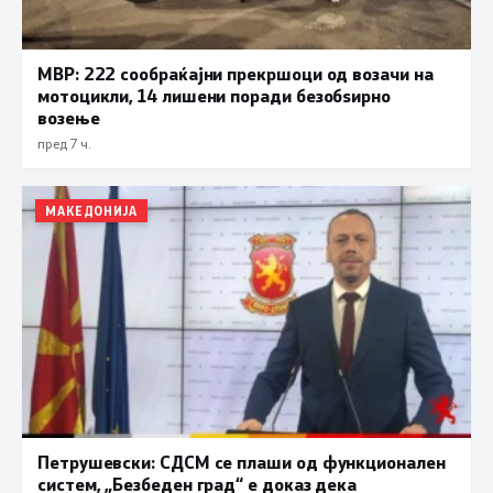
МВР: 222 сообраќајни прекршоци од возачи на
мотоцикли, 14 лишени поради безобѕирно
возење
пред 7 ч.
МАКЕДОНИЈА
Петрушевски: СДСМ се плаши од функционален
систем, „Безбеден град“ е доказ дека