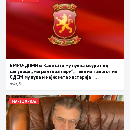
ВМРО-ДПМНЕ: Како што му пукна меурот од
сапуница „мигранти за пари“, така на талогот на
СДСМ му пука и најновата хистерија –
прифаќање на француски предлог
пред 6 ч.
МАКЕДОНИЈА