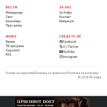
ВЕСТИ
ЗА НАС
Македонија
За Алфа
Свет
Контакт
Економија
Импресум
Прес-релис
ИНФО
СЛЕДЕТЕ НÉ
Време
Facebook
ТВ програма
X / Twitter
Хороскоп
YouTube
RSS
Instagram
Услови на користење
Политика за приватност
Политика за колачиња
© 2026 ТВ Алфа