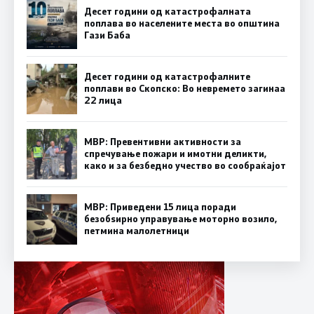
Десет години од катастрофалната
поплава во населените места во општина
Гази Баба
Десет години од катастрофалните
поплави во Скопско: Во невремето загинаа
22 лица
МВР: Превентивни активности за
спречување пожари и имотни деликти,
како и за безбедно учество во сообраќајот
МВР: Приведени 15 лица поради
безобѕирно управување моторно возило,
петмина малолетници