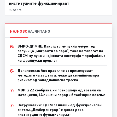
институциите функционираат
пред 7 ч.
НАЈНОВО
НАЈЧИТАНО
6
ВМРО-ДПМНЕ: Како што му пукна меурот од
Ч
сапуница „мигранти за пари“, така на талогот на
СДСМ му пука и најновата хистерија – прифаќање
на француски предлог
6
Даниловски: Ако правилно се применуваат
Ч
методите на заштита, може да се минимизира
ризикот од западнонилска треска
7
МВР: 222 сообраќајни прекршоци од возачи на
Ч
мотоцикли, 14 лишени поради безобѕирно возење
7
Петрушевски: СДСМ се плаши од функционален
Ч
систем, „Безбеден град“ е доказ дека
институциите функционираат