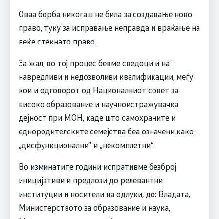
Оваа борба никогаш не била за создавање ново
право, туку за исправање неправда и враќање на
веќе стекнато право.
За жал, во тој процес бевме сведоци и на
навредливи и недозволиви квалификации, меѓу
кои и одговорот од Националниот совет за
високо образование и научноистражувачка
дејност при МОН, каде што самохраните и
еднородителските семејства беа означени како
„дисфункционални“ и „некомплетни“.
Во изминатите години испративме безброј
иницијативи и предлози до релевантни
институции и носители на одлуки, до: Владата,
Министерството за образование и наука,