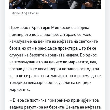
Фото: Алфа Вести
Премиерот Христијан Мицкоски вели дека
примирјето во Заливот резултирало со мало
намалување на цените на нафтата на светските
берзи, но оти е рано да се проектира што ќе се
случува на берзите наредната недела. Во однос
на зголемувањето на цените во маркетите, пак,
посочи дека ќе носат мерки во зависност од тоа
како ќе се развива ситуацијата, но оти нема да се
толерира непазарно однесување на синџир-
маркетите.
– Вчера се постигна привремено примирје и тоа
веднаш резултира на берзите. Цената на нафтата