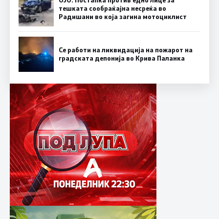
ОЈО: Постапка против едно лице за
тешката сообраќајна несреќа во
Радишани во која загина мотоциклист
Се работи на ликвидација на пожарот на
градската депонија во Крива Паланка