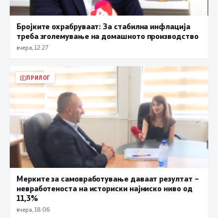
Бројките охрабруваат: За стабилна инфлација
треба зголемување на домашното производство
вчера, 12:27
ПРИЛОГ
Мерките за самовработување даваат резултат –
невработеноста на историски најниско ниво од
11,3%
вчера, 18:06