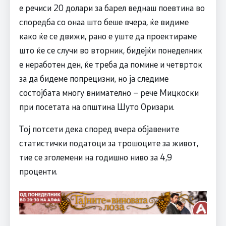
е речиси 20 долари за барел веднаш поевтина во
споредба со онаа што беше вчера, ќе видиме
како ќе се движи, рано е уште да проектираме
што ќе се случи во вторник, бидејќи понеделник
е неработен ден, ќе треба да помине и четврток
за да бидеме попрецизни, но ја следиме
состојбата многу внимателно – рече Мицкоски
при посетата на општина Шуто Оризари.
Тој потсети дека според вчера објавените
статистички податоци за трошоците за живот,
тие се зголемени на годишно ниво за 4,9
проценти.