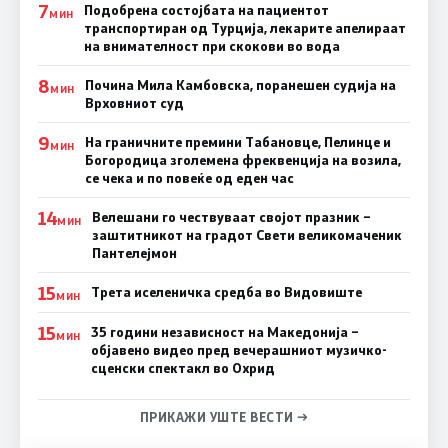
7
Подобрена состојбата на пациентот
МИН
транспортиран од Турција, лекарите апелираат
на внимателност при скокови во вода
8
Почина Мила Камбовска, поранешен судија на
МИН
Врховниот суд
9
На граничните премини Табановце, Пелинце и
МИН
Богородица зголемена фреквенција на возила,
се чека и по повеќе од еден час
14
Велешани го чествуваат својот празник –
МИН
заштитникот на градот Свети великомаченик
Пантелејмон
15
Трета иселеничка средба во Видовиште
МИН
15
35 години независност на Македонија –
МИН
објавено видео пред вечерашниот музичко-
сценски спектакл во Охрид
ПРИКАЖИ УШТЕ ВЕСТИ →