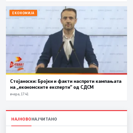
ЕКОНОМИЈА
Стојаноски: Бројки и факти наспроти кампањата
на „економските експерти“ од СДСM
вчера, 17:41
НАЈНОВО
НАЈЧИТАНО