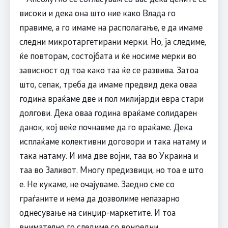
високи и дека она што ние како Влада го
правиме, а го имаме на располагање, е да имаме
следни микротаргетирани мерки. Но, ја следиме,
ќе повторам, состојбата и ќе носиме мерки во
зависност од тоа како таа ќе се развива. Затоа
што, сепак, треба да имаме предвид дека оваа
година враќаме две и пол милијарди евра стари
долгови. Дека оваа година враќаме солидарен
данок, кој веќе почнавме да го враќаме. Дека
исплаќаме колективни договори и така натаму и
така натаму. И има две војни, таа во Украина и
таа во Заливот. Многу предизвици, но тоа е што
е. Не кукаме, не очајуваме. Заедно сме со
граѓаните и нема да дозволиме непазарно
однесување на синџир-маркетите. И тоа
внимателно го следиме со вонредни