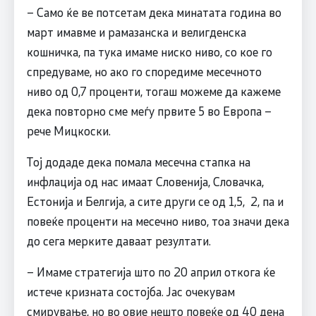
– Само ќе ве потсетам дека минатата година во
март имавме и рамазанска и велигденска
кошничка, па тука имаме ниско ниво, со кое го
спредуваме, но ако го споредиме месечното
ниво од 0,7 проценти, тогаш можеме да кажеме
дека повторно сме меѓу првите 5 во Европа –
рече Мицкоски.
Тој додаде дека помала месечна стапка на
инфлација од нас имаат Словенија, Словачка,
Естонија и Белгија, а сите други се од 1,5, 2, па и
повеќе проценти на месечно ниво, тоа значи дека
до сега мерките даваат резултати.
– Имаме стратегија што по 20 април откога ќе
истече кризната состојба. Јас очекувам
смирување, но во овие нешто повеќе од 40 дена