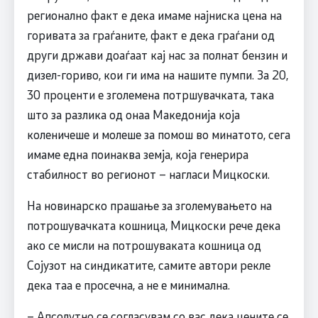
регионално факт е дека имаме најниска цена на
горивата за граѓаните, факт е дека граѓани од
други држави доаѓаат кај нас за полнат бензин и
дизел-гориво, кои ги има на нашите пумпи. За 20,
30 проценти е зголемена потршувачката, така
што за разлика од онаа Македонија која
коленичеше и молеше за помош во минатото, сега
имаме една поинаква земја, која генерира
стабилност во регионот – нагласи Мицкоски.
На новинарско прашање за зголемувањето на
потрошувачката кошница, Мицкоски рече дека
ако се мисли на потрошуваката кошница од
Сојузот на синдикатите, самите автори рекле
дека таа е просечна, а не е минимална.
– Апсолутно се согласувам со вас дека цените се