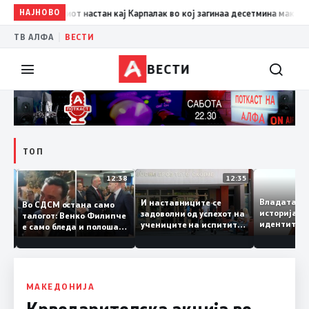
НАЈНОВО
12:55
25 години од трагичниот настан кај Карпалак во кој за
|
ТВ АЛФА
ВЕСТИ
ВЕСТИ
ТОП
12:46
12:38
12:35
Владата
от
И наставниците се
Во СДСМ остана само
историј
 се
задоволни од успехот на
талогот: Венко Филипче
идентит
учениците на испитите
е само бледа и полоша
црвенат
од државната матура
копија дури и од Зоран
нема да 
Заев
МАКЕДОНИЈА
Крводарителска акција во