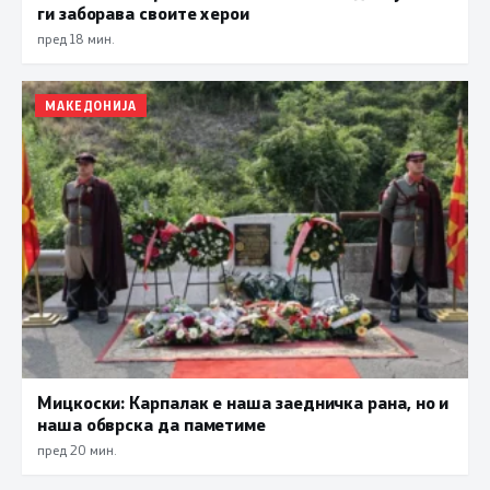
ги заборава своите херои
пред 18 мин.
МАКЕДОНИЈА
Мицкоски: Карпалак е наша заедничка рана, но и
наша обврска да паметиме
пред 20 мин.