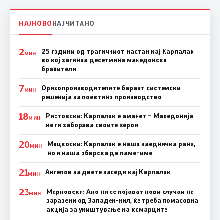
НАЈНОВО
НАЈЧИТАНО
2
25 години од трагичниот настан кај Карпалак
МИН
во кој загинаа десетмина македонски
бранители
7
Оризопроизводителите бараат системски
МИН
решенија за поевтино производство
18
Ристовски: Карпалак е аманет – Македонија
МИН
не ги заборава своите херои
20
Мицкоски: Карпалак е наша заедничка рана,
МИН
но и наша обврска да паметиме
21
Ангелов за двете заседи кај Карпалак
МИН
23
Марковски: Ако ни се појават нови случаи на
МИН
заразени од Западен-нил, ќе треба помасовна
акција за уништување на комарците