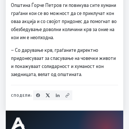
Општина Ѓорче Петров ги повикува сите хумани
граѓани кои се во можност да се приклучат кон
оваа акција и со својот придонес да помогнат во
обезбедување доволни количини крв за оние на
кои им е неопходна.
– Со дарување крв, граѓаните директно
придонесуваат за спасување на човечки животи
и покажуваат солидарност и хуманост кон
заедницата, велат од општината.
СПОДЕЛИ: