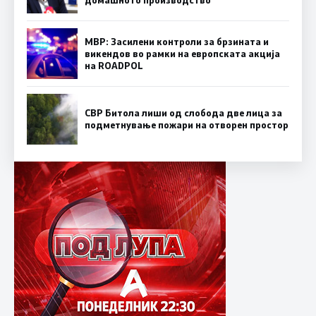
МВР: Засилени контроли за брзината и
викендов во рамки на европската акција
на ROADPOL
СВР Битола лиши од слобода две лица за
подметнување пожари на отворен простор