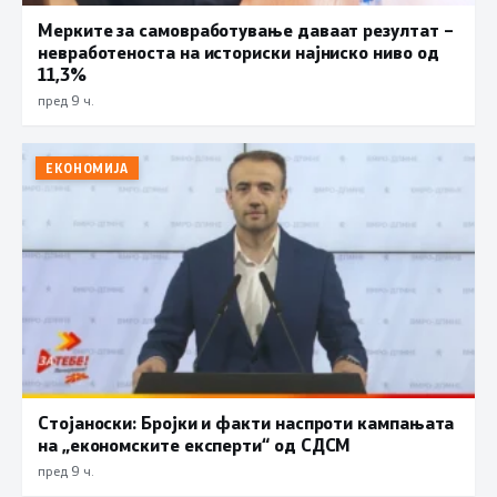
Мерките за самовработување даваат резултат –
невработеноста на историски најниско ниво од
11,3%
пред 9 ч.
ЕКОНОМИЈА
Стојаноски: Бројки и факти наспроти кампањата
на „економските експерти“ од СДСM
пред 9 ч.