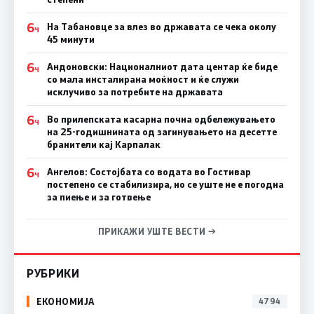
6
На Табановце за влез во државата се чека околу
Ч
45 минути
6
Андоновски: Националниот дата центар ќе биде
Ч
со мала инсталирана моќност и ќе служи
исклучиво за потребите на државата
6
Во прилепската касарна почна одбележувањето
Ч
на 25-годишнината од загинувањето на десетте
бранители кај Карпалак
6
Ангелов: Состојбата со водата во Гостивар
Ч
постепено се стабилизира, но се уште не е погодна
за пиење и за готвење
ПРИКАЖИ УШТЕ ВЕСТИ →
РУБРИКИ
ЕКОНОМИЈА
4794