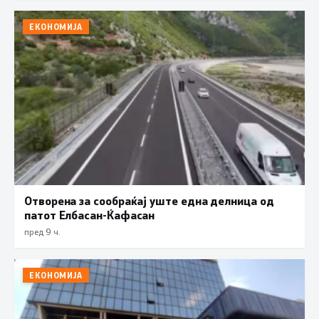
ЕКОНОМИЈА
Отворена за сообраќај уште една делница од
патот Елбасан-Ќафасан
пред 9 ч.
ЕКОНОМИЈА