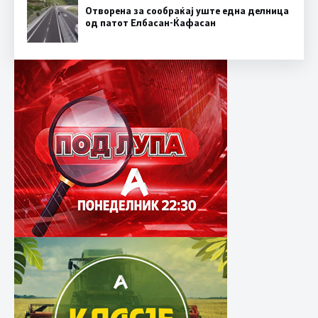
Отворена за сообраќај уште една делница
од патот Елбасан-Ќафасан