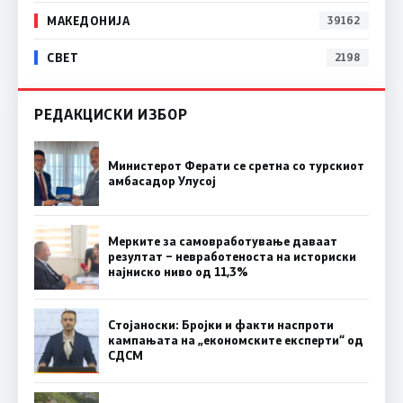
МАКЕДОНИЈА
39162
СВЕТ
2198
РЕДАКЦИСКИ ИЗБОР
Министерот Ферати се сретна со турскиот
амбасадор Улусој
Мерките за самовработување даваат
резултат – невработеноста на историски
најниско ниво од 11,3%
Стојаноски: Бројки и факти наспроти
кампањата на „економските експерти“ од
СДСM