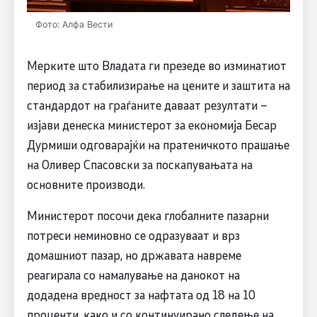
Фото: Алфа Вести
Мерките што Владата ги презеде во изминатиот
период за стабилизирање на цените и заштита на
стандардот на граѓаните даваат резултати –
изјави денеска министерот за економија Бесар
Дурмиши одговарајќи на пратеничкото прашање
на Оливер Спасовски за поскапувањата на
основните производи.
Министерот посочи дека глобалните пазарни
потреси неминовно се одразуваат и врз
домашниот пазар, но државата навреме
реагирала со намалување на данокот на
додадена вредност за нафтата од 18 на 10
проценти, како и со континуирано следење на