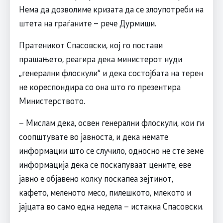
Нема да дозволиме кризата да се злоупотреби на
штета на граѓаните – рече Дурмиши.
Пратеникот Спасовски, кој го постави
прашањето, реагира дека министерот нуди
„генерални флоскули“ и дека состојбата на терен
не кореспондира со она што го презентира
Министерството.
– Мислам дека, освен генерални флоскули, кои ги
соопштувате во јавноста, и дека немате
информации што се случило, односно не сте земе
информација дека се поскапуваат цените, еве
јавно е објавено колку поскапеа зејтинот,
кафето, меленото месо, пилешкото, млекото и
јајцата во само една недела – истакна Спасовски.