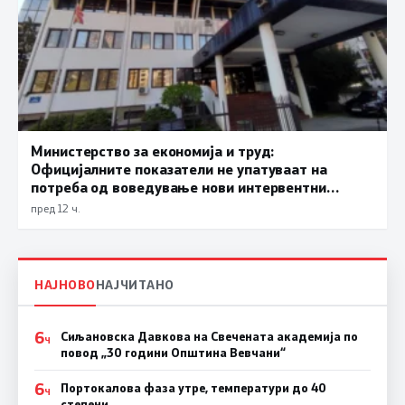
Министерство за економија и труд:
Официјалните показатели не упатуваат на
потреба од воведување нови интервентни
мерки, ценовните движења се стабилни
пред 12 ч.
НАЈНОВО
НАЈЧИТАНО
6
Сиљановска Давкова на Свечената академија по
Ч
повод „30 години Општина Вевчани“
6
Портокалова фаза утре, температури до 40
Ч
степени