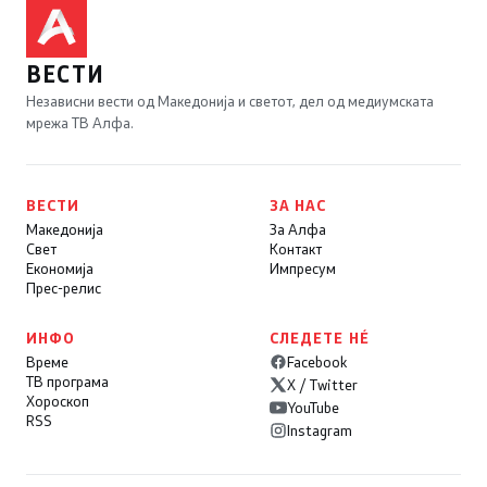
ВЕСТИ
Независни вести од Македонија и светот, дел од медиумската
мрежа ТВ Алфа.
ВЕСТИ
ЗА НАС
Македонија
За Алфа
Свет
Контакт
Економија
Импресум
Прес-релис
ИНФО
СЛЕДЕТЕ НÉ
Време
Facebook
ТВ програма
X / Twitter
Хороскоп
YouTube
RSS
Instagram