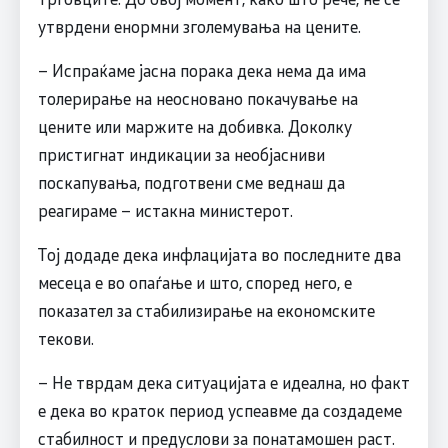
утврдени енормни зголемувања на цените.
– Испраќаме јасна порака дека нема да има
толерирање на неосновано покачување на
цените или маржите на добивка. Доколку
пристигнат индикации за необјасниви
поскапувања, подготвени сме веднаш да
реагираме – истакна министерот.
Тој додаде дека инфлацијата во последните два
месеца е во опаѓање и што, според него, е
показател за стабилизирање на економските
текови.
– Не тврдам дека ситуацијата е идеална, но факт
е дека во краток период успеавме да создадеме
стабилност и предуслови за понатамошен раст.