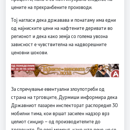
цените на прехранбените производи.
Тој нагласи дека државава и понатаму има едни
од најниските цени на нафтените деривати во
регионот и дека како земја со голема увозна
зависност е чувствителна на надворешните
ценовни шокови.
За спречување евентуални злоупотреби од
страна на трговците, Дурмиши информира дека
Државниот пазарен инспекторат распоредил 30
мобилни тима, кои вршат засилен надзор врз
целиот синџир – од производителите до
трговците. До овој момент, како што рече, не се