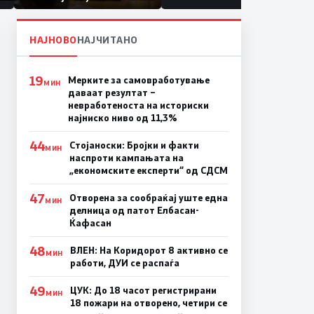
првачиња помалку
а
НАЈНОВО
НАЈЧИТАНО
19
Мерките за самовработување
МИН
даваат резултат –
невработеноста на историски
најниско ниво од 11,3%
44
Стојаноски: Бројки и факти
МИН
наспроти кампањата на
„економските експерти“ од СДСM
47
Отворена за сообраќај уште една
МИН
делница од патот Елбасан-
Ќафасан
48
ВЛЕН: На Коридорот 8 активно се
МИН
работи, ДУИ се распаѓа
49
ЦУК: До 18 часот регистрирани
МИН
18 пожари на отворено, четири се