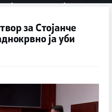
половина тунел во слепа
улица, сега имаме целин
твор за Стојанче
аднокрвно ја уби