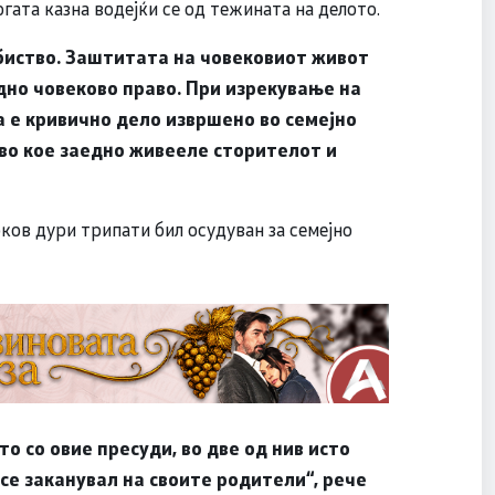
огата казна водејќи се од тежината на делото.
убиство. Заштитата на човековиот живот
дно човеково право. При изрекување на
а е кривично дело извршено во семејно
во кое заедно живееле сторителот и
ков дури трипати бил осудуван за семејно
то со овие пресуди, во две од нив исто
м се заканувал на своите родители“, рече