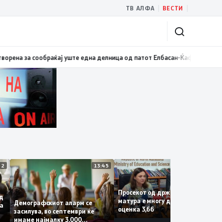
|
|
ТВ АЛФА
ВЕСТИ
ки: Бројки и факти наспроти кампањата на „економските експерти“ од 
14:12
13:45
13:1
Просекот од државната
за од
матура е многу добар со
Демографскиот аларм се
рива
оценка 3,66
засилува, во септември ќе
имаме најмалку 3.000
 на