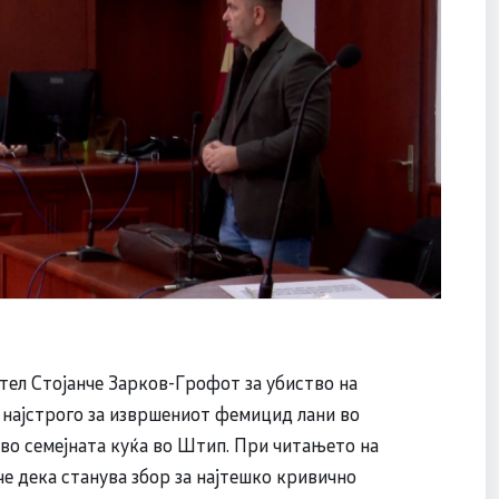
тел Стојанче Зарков-Грофот за убиство на
 најстрого за извршениот фемицид лани во
а во семејната куќа во Штип. При читањето на
че дека станува збор за најтешко кривично