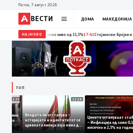
Петок, 7 август 2026
ВЕСТИ
ДОМА
МАКЕДОНИЈА
НАЈНОВО
18:06
Мерките за самовработување даваат резулта
ТОП
12:35
12:28
Владата не отстапува –
се задоволни
Цените остануваат 
историјата и идентитетот се
чениците на
– Инфлација од само
црвената линија која нема да
жавната
месечно и 2,3% на г
се погази
ниво