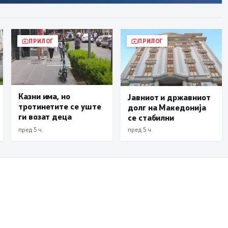
ПРИЛОГ
ПРИЛОГ
Казни има, но
Јавниот и државниот
тротинетите се уште
долг на Македонија
ги возат деца
се стабилни
пред 5 ч.
пред 5 ч.