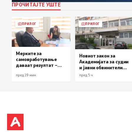
ПРОЧИТАЈТЕ УШТЕ
ПРИЛОГ
ПРИЛОГ
Мерките за
Новиот закон за
самовработување
Академијата за судии
даваат резултат –
и јавни обвинители
невработеноста на
наскоро во
пред 19 мин.
пред 5 ч.
историски најниско
Собранието
ниво од 11,3%