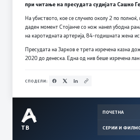
при читање на пресудата судијата Сашко Г
На убиството, кое се случило околу 2 по полноќ,
даден момент Стојанче со нож нанел убодна ран
на каротидната артерија, 84-годишната жена ис
Пресудата на Зарков е трета изречена казна д
2020 до денеска. Една од нив беше изречена лан
СПОДЕЛИ:
ПОЧЕТНА
ТВ
СЕРИИ И ФИЛМ