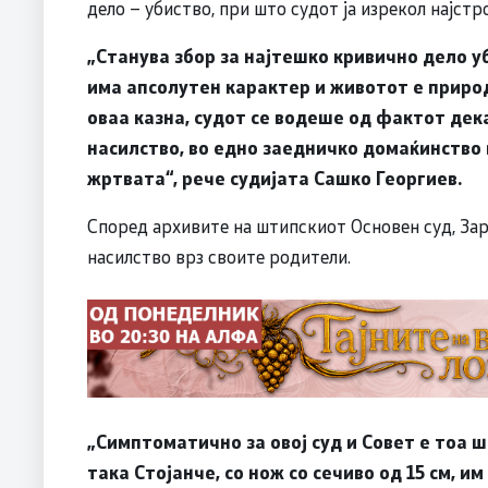
дело – убиство, при што судот ја изрекол најстр
„Станува збор за најтешко кривично дело 
има апсолутен карактер и животот е приро
оваа казна, судот се водеше од фактот дек
насилство, во едно заедничко домаќинство 
жртвата“, рече судијата Сашко Георгиев.
Според архивите на штипскиот Основен суд, Зар
насилство врз своите родители.
„Симптоматично за овој суд и Совет е тоа ш
така Стојанче, со нож со сечиво од 15 см, и