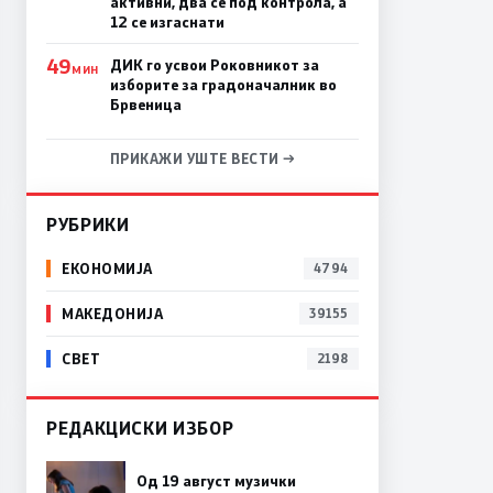
активни, два се под контрола, а
12 се изгаснати
49
ДИК го усвои Роковникот за
МИН
изборите за градоначалник во
Брвеница
ПРИКАЖИ УШТЕ ВЕСТИ →
РУБРИКИ
ЕКОНОМИЈА
4794
МАКЕДОНИЈА
39155
СВЕТ
2198
РЕДАКЦИСКИ ИЗБОР
Од 19 август музички