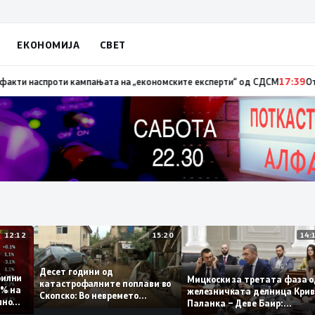
ЕКОНОМИЈА
СВЕТ
т – невработеноста на историски најниско ниво од 11,3%
17:41
Стојанос
12:12
15:20
Десет години од
стабилни
Мицкоски за третата фа
катастрофалните поплави во
 0,1% на
железничката делница К
Скопско: Во невремето
одишно
Паланка – Деве Баир:
загинаа 22 лица
Проектот нема да заврши