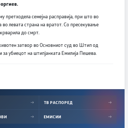
еоргиев.
 му претходела семејна расправија, при што во
а во левата страна на вратот. Со пресекување
крварила до смрт.
оживотен затвор во Основниот суд во Штип од
и за убиецот на штипјанката Емилија Пешева.
→
ТВ РАСПОРЕД
→
ОВИ
→
ЕМИСИИ
→