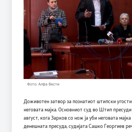
Фото: Алфа Вести
Доживотен затвор за познатиот штипски угости
неговата мајка. Основниот суд во Штип пресуди
август, кога Зарков со нож ја уби неговата мајк
денешната пресуда, судијата Сашко Георгиев ре