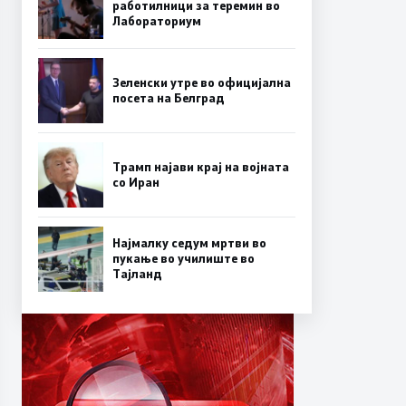
работилници за теремин во
Лабораториум
Зеленски утре во официјална
посета на Белград
Трамп најави крај на војната
со Иран
Најмалку седум мртви во
пукање во училиште во
Тајланд