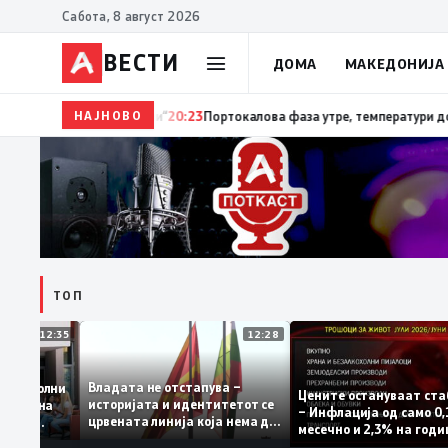
Сабота, 8 август 2026
ВЕСТИ
ДОМА
МАКЕДОНИЈА
НАЈНОВО
20:24
Сиљановска Давкова на Свечената академија 
ТОП
12:35
12:28
Владата не отстапува –
 се задоволни
Цените остануваат
историјата и идентитетот се
учениците на
– Инфлација од сам
црвената линија која нема да
ржавната
месечно и 2,3% на 
се погази
ниво