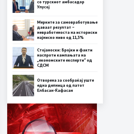
со турскиот амбасадор
Улусој
Мерките за самовработување
даваат резултат –
невработеноста на историски
најниско ниво од 11,3%
Стојаноски: Бројки и факти
наспроти кампањата на
„економските експерти“ од
СДСM
Отворена за сообраќај уште
една делница од патот
Елбасан-Ќафасан