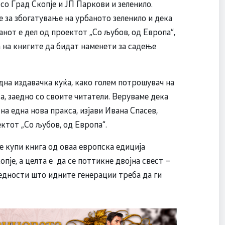
со Град Скопје и ЈП Паркови и зеленило.
е за збогатување на урбаното зеленило и дека
нот е дел од проектот „Со љубов, од Европа“,
 на книгите да бидат наменети за садење
 една издавачка куќа, како голем потрошувач на
а, заедно со своите читатели. Веруваме дека
на една нова пракса, изјави Ивана Спасев,
ектот „Со љубов, од Европа“.
е купи книга од оваа европска едиција
је, а целта е да се поттикне двојна свест –
едности што идните генерации треба да ги