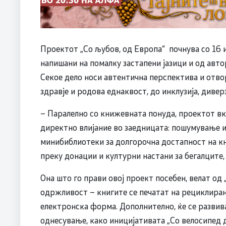
Проектот „Со љубов, од Европа“ почнува со 16 и
напишани на помалку застапени јазици и од авто
Секое дело носи автентична перспектива и отв
здравје и родова еднаквост, до инклузија, диве
– Паралелно со книжевната понуда, проектот в
директно влијание во заедницата: пошумување и
минибиблиотеки за долгорочна достапност на к
преку донации и културни настани за бегалците,
Она што го прави овој проект посебен, велат од
одржливост – книгите се печатат на рециклирана
електронска форма. Дополнително, ќе се разви
однесување, како иницијативата „Со велосипед 