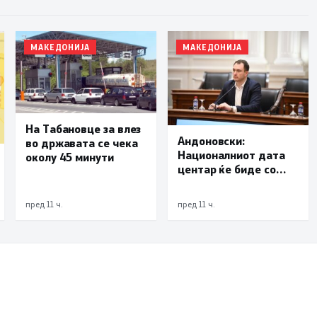
МАКЕДОНИЈА
МАКЕДОНИЈА
На Табановце за влез
Андоновски:
во државата се чека
Националниот дата
околу 45 минути
центар ќе биде со
мала инсталирана
моќност и ќе служи
пред 11 ч.
пред 11 ч.
исклучиво за
потребите на
државата