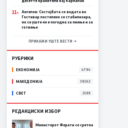
десетте бранители кај Карпалак
11
Ангелов: Состојбата со водата во
Ч
Гостивар постепено се стабилизира,
но се уште не е погодна за пиење и за
готвење
ПРИКАЖИ УШТЕ ВЕСТИ →
РУБРИКИ
ЕКОНОМИЈА
4794
МАКЕДОНИЈА
39162
СВЕТ
2198
РЕДАКЦИСКИ ИЗБОР
Министерот Ферати се сретна