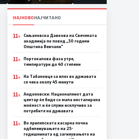
првачиња помалку
а
НАЈНОВО
НАЈЧИТАНО
11
Сиљановска Давкова на Свечената
Ч
академија по повод „30 години
Општина Вевчани“
11
Портокалова фаза утре,
Ч
температури до 40 степени
11
На Табановце за влез во државата
Ч
се чека околу 45 минути
11
Андоновски: Националниот дата
Ч
центар ќе биде со мала инсталирана
моќност и ќе служи исклучиво за
потребите на државата
11
Во прилепската касарна почна
Ч
одбележувањето на 25-
годишнината од загинувањето на