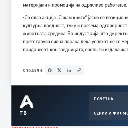
материјали и промоција на одржливо работење.
-Со оваа акција „Сакам книги“ јасно се позицио
културна вредност, туку и презема одговорност 
животната средина. Во индустрија што директно
претставува силна порака дека успехот не се ме
придонесот кон заедницата, соопшти издавачкат
СПОДЕЛИ:
ПОЧЕТНА
ТВ
СЕРИИ И ФИЛМ