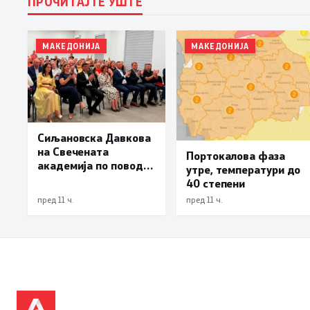
ПРОЧИТАЈТЕ УШТЕ
МАКЕДОНИЈА
МАКЕДОНИЈА
Сиљановска Давкова
на Свечената
Портокалова фаза
академија по повод
утре, температури до
„30 години Општина
40 степени
Вевчани“
пред 11 ч.
пред 11 ч.