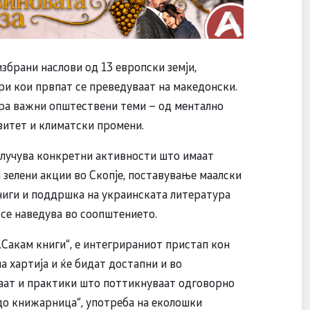
збрани наслови од 13 европски земји,
ри кои првпат се преведуваат на македонски.
ора важни општествени теми – од ментално
рзитет и климатски промени.
клучува конкретни активности што имаат
 зелени акции во Скопје, поставување маалски
ниги и поддршка на украинската литература
 се наведува во соопштението.
 „Сакам книги“, е интегрираниот пристап кон
 хартија и ќе бидат достапни и во
ваат и практики што поттикнуваат одговорно
до книжарница“, употреба на еколошки