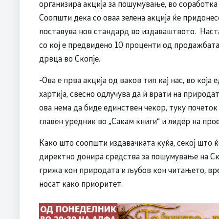
организира акција за пошумување, во соработка 
Соопшти дека со оваа зелена акција ќе придонес
поставува нов стандард во издаваштвото. Наста
со кој е предвидено 10 проценти од продажбата
дрвца во Скопје.
-Ова е прва акција од ваков тип кај нас, во која
хартија, свесно одлучува да ѝ врати на природат
ова нема да биде единствен чекор, туку почеток 
главен уредник во „Сакам книги“ и лидер на про
Како што соопшти издавачката куќа, секој што ќ
директно донира средства за пошумување на Скоп
грижа кон природата и љубов кон читањето, вр
носат како приоритет.