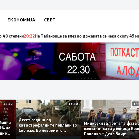
ЕКОНОМИЈА
СВЕТ
по повод „30 години Општина Вевчани“
20:23
Портокалова фаза утре, те
12:12
15:20
Десет години од
 стабилни
Мицкоски за третата фа
катастрофалните поплави во
о 0,1% на
железничката делница 
Скопско: Во невремето
годишно
Паланка – Деве Баир:
загинаа 22 лица
Проектот нема да заврш