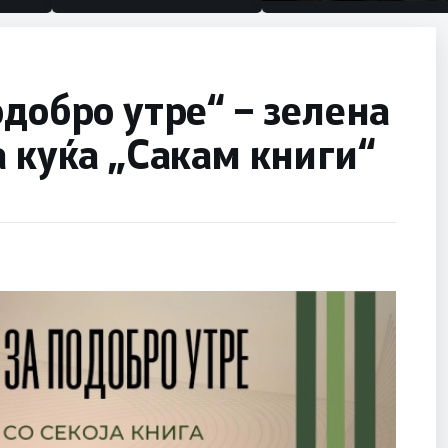
половина тунел во слепа
улица, сега имаме целин
одобро утре“ – зелена
а куќа „Сакам книги“