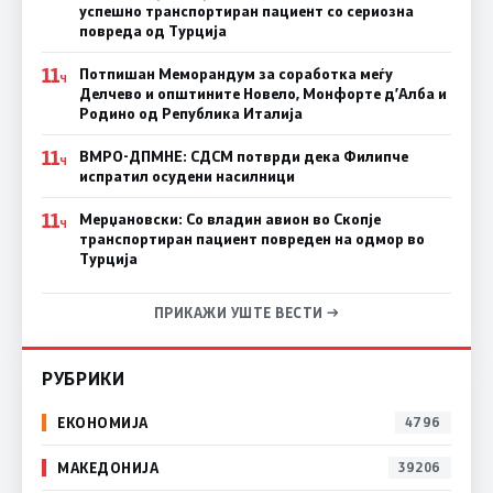
успешно транспортиран пациент со сериозна
повреда од Турција
11
Потпишан Меморандум за соработка меѓу
Ч
Делчево и општините Новело, Монфорте д’Алба и
Родино од Република Италија
11
ВМРО-ДПМНЕ: СДСM потврди дека Филипче
Ч
испратил осудени насилници
11
Мерџановски: Со владин авион во Скопје
Ч
транспортиран пациент повреден на одмор во
Турција
ПРИКАЖИ УШТЕ ВЕСТИ →
РУБРИКИ
ЕКОНОМИЈА
4796
МАКЕДОНИЈА
39206