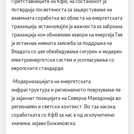
Претставниците на КфВ, на состанокот ја
потврдија посветеноста за зацврстување на
взаемната соработка во областа на енергетската
транзиција, истакнувајќи ја важноста за забрзана
транзиција кон обновливи извори на енергија.Тие
ја истакнаа нивната заложба за поддршка на
Владата со цел обезбедување сигурен и модерен
електроенергетски систем и усогласување со
европските стандарди.
-Модернизацијата на енергетската
инфраструктура и регионалното поврзување ќе
ја зајакнат позицијата на Северна Македонија во
регионален и светски контекст. Во таа насока,
соработката со КфВ за нас е од исклучително
значење, изјави Божиновска.