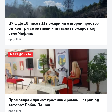
ЦУК: До 18 часот 11 пожари на отворен простор,
од кои три се активни – изгаснат пожарот кај
село Чифлик
пред 11 ч.
МАКЕДОНИЈА
Промовиран првиот графички роман – стрип од
авторот Бобан Пешов
пред 11 ч.