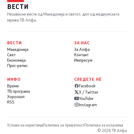
ВЕСТИ
Независни вести од Македонија и светот, дел од медиумската
мрежа ТВ Алфа.
ВЕСТИ
ЗА НАС
Македонија
За Алфа
Свет
Контакт
Економија
Импресум
Прес-релис
ИНФО
СЛЕДЕТЕ НÉ
Време
Facebook
ТВ програма
X / Twitter
Хороскоп
YouTube
RSS
Instagram
Услови на користење
Политика за приватност
Политика за колачиња
© 2026 ТВ Алфа