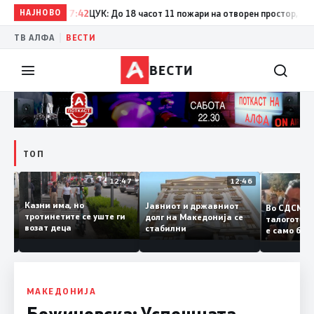
НАЈНОВО
17:42
ЦУК: До 18 часот 11 пожари на отворен простор, од кои 
|
ТВ АЛФА
ВЕСТИ
ВЕСТИ
ТОП
12:50
12:47
12:46
Казни има, но
Јавниот и државниот
Во СДСМ
дии и
тротинетите се уште ги
долг на Македонија се
талогот
возат деца
стабилни
е само 
ието
копија д
Заев
МАКЕДОНИЈА
Божиновска: Успешната