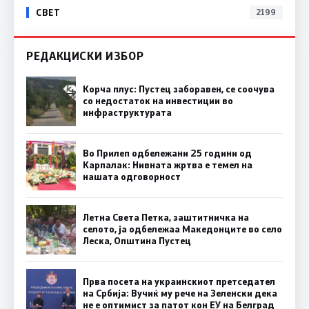
СВЕТ
2199
РЕДАКЦИСКИ ИЗБОР
Корча плус: Пустец заборавен, се соочува
со недостаток на инвестиции во
инфраструктурата
Во Прилеп одбележани 25 години од
Карпалак: Нивната жртва е темел на
нашата одговорност
Летна Света Петка, заштитничка на
селото, ја одбележаа Македонците во село
Леска, Општина Пустец
Прва посета на украинскиот претседател
на Србија: Вучиќ му рече на Зеленски дека
не е оптимист за патот кон ЕУ на Белград