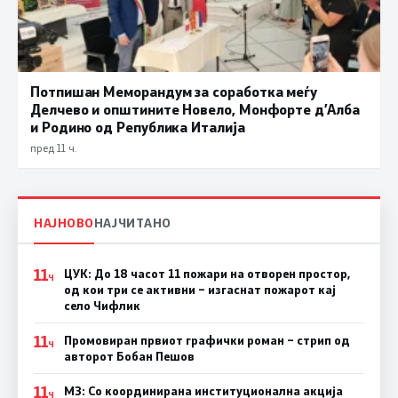
Потпишан Меморандум за соработка меѓу
Делчево и општините Новело, Монфорте д’Алба
и Родино од Република Италија
пред 11 ч.
НАЈНОВО
НАЈЧИТАНО
11
ЦУК: До 18 часот 11 пожари на отворен простор,
Ч
од кои три се активни – изгаснат пожарот кај
село Чифлик
11
Промовиран првиот графички роман – стрип од
Ч
авторот Бобан Пешов
11
МЗ: Со координирана институционална акција
Ч