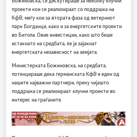
Божиновска, се дискутираше за неколку клучни
проекти кои се реализираат со поддршка на
КфВ, меѓу кои за втората фаза од ветерниот
парк Богданци, како и за енергетските проекти
во Битола. Овие инвестиции, како што беше
истакнато на средбата, ќе ја зајакнат
енергетската независност на земјата.
Министерката Божиновска, на средбата,
потенцираше дека германската КфВ е еден од
нашите најважни партнери, преку чијашто
поддршка се реализираат клучни проекти во
интерес на граѓаните.