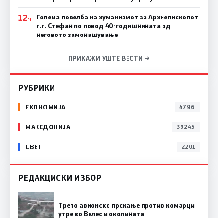
12
Голема повелба на хуманизмот за Архиепископот
Ч
г.г. Стефан по повод 40-годишнината од
неговото замонашување
ПРИКАЖИ УШТЕ ВЕСТИ →
РУБРИКИ
ЕКОНОМИЈА
4796
МАКЕДОНИЈА
39245
СВЕТ
2201
РЕДАКЦИСКИ ИЗБОР
Трето авионско прскање против комарци
утре во Велес и околината