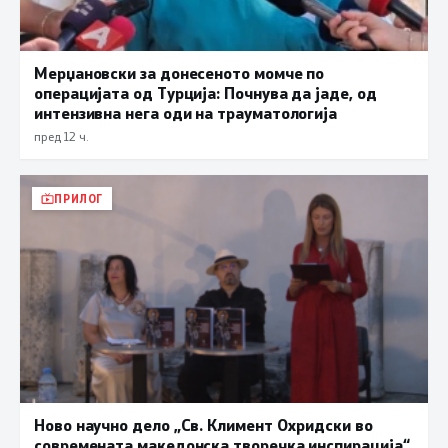
Мерџановски за донесеното момче по
операцијата од Турција: Почнува да јаде, од
интензивна нега оди на трауматологија
пред 12 ч.
ПРИЛОГ
Ново научно дело „Св. Климент Охридски во
современата македонска творечка инспирација“