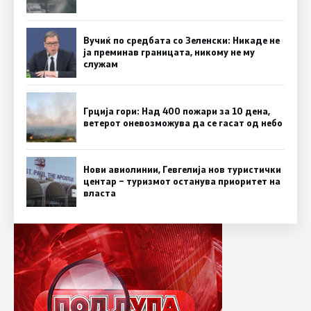
Вучиќ по средбата со Зеленски: Никаде не
ја преминав границата, никому не му
служам
Грција гори: Над 400 пожари за 10 дена,
ветерот оневозможува да се гасат од небо
Нови авиолинии, Гевгелија нов туристички
центар – туризмот останува приоритет на
власта