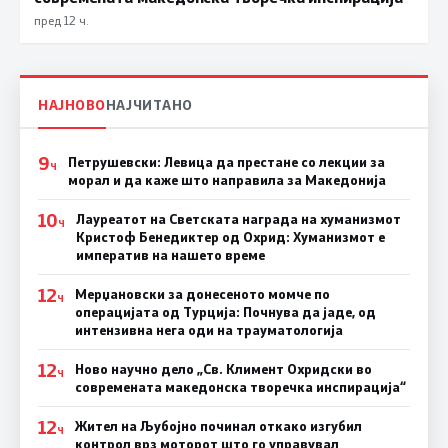
пред 12 ч.
НАЈНОВО
НАЈЧИТАНО
9
Петрушевски: Левица да престане со лекции за
Ч
морал и да каже што направила за Македонија
10
Лауреатот на Светската награда на хуманизмот
Ч
Кристоф Бенедиктер од Охрид: Хуманизмот е
императив на нашето време
12
Мерџановски за донесеното момче по
Ч
операцијата од Турција: Почнува да јаде, од
интензивна нега оди на трауматологија
12
Ново научно дело „Св. Климент Охридски во
Ч
современата македонска творечка инспирација“
12
Жител на Љубојно починал откако изгубил
Ч
контрол врз моторот што го управувал