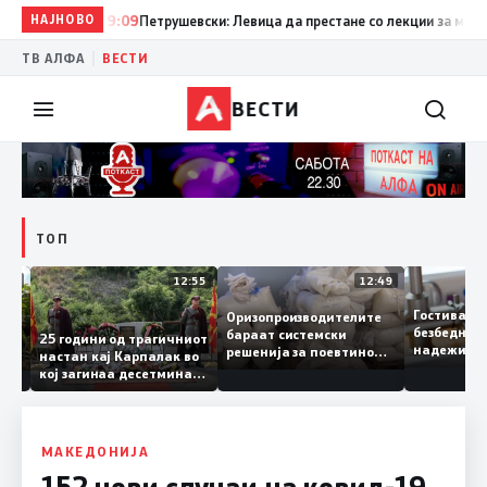
НАЈНОВО
19:09
Петрушевски: Левица да престане со лекции за морал и 
|
ТВ АЛФА
ВЕСТИ
ВЕСТИ
ТОП
13:04
12:55
12:49
Гостива
Оризопроизводителите
безбедн
бараат системски
онија
25 години од трагичниот
надежит
решенија за поевтино
настан кај Карпалак во
следнат
производство
кој загинаа десетмина
може да
македонски бранители
МАКЕДОНИЈА
152 нови случаи на ковид-19