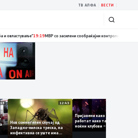
|
|
ТВ АЛФА
ВЕСТИ
ски службеник, поднесена кривична пријава за „злоупотреба на службе
13:13
12:43
12:
Пријавени како туристки, а
уваат
работат како танчерки во
Нов сомнителен случај од
те за
ноќни клубови – полицијата
Западно-нилска треска, на
откри сомнителна шема за
инфективна се уште има
можна трговија со луѓе
пациенти во критична