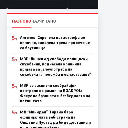
состојба
НАЈНОВО
НАЈЧИТАНО
5
Ангелов: Спречена катастрофа во
Ч
виничко, запалена трева при сечење
со брусилица
5
МВР: Лишен од слобода полициски
Ч
службеник, поднесена кривична
пријава за „злоупотреба на
службената положба и овластување”
5
МВР со засилени сообраќајни
Ч
контроли во рамки на ROADPOL:
Фокус на брзината и безбедноста на
патиштата
5
МД “Илинден“-Тирана бара
Ч
официјалната веб-страна на
Општина Пустец да биде достапна и
на македонски јазик