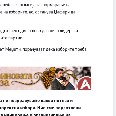
и веќе се согласија за формарање на
е на изборите, но, останува Џафери да
одготвен единствено да свика лидерска
ите партии.
ет Меџити, порачуваат дека изборите треба
ат и поздравуваме вакви потези и
коректни избори. Ние сме подготвени
 за иницирање и организирање на