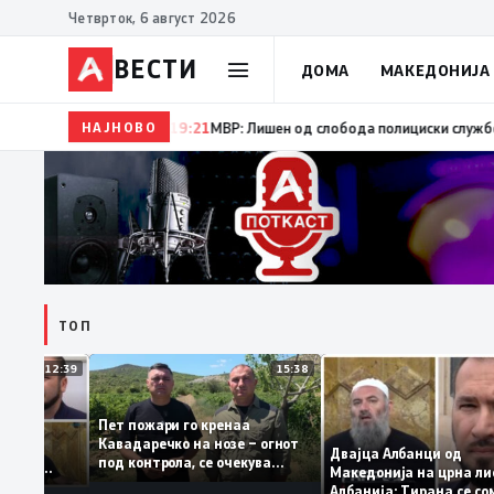
Четврток, 6 август 2026
ВЕСТИ
ДОМА
МАКЕДОНИЈА
НАЈНОВО
19:22
Ангелов: Спречена катастрофа во виничко, зап
ТОП
12:39
15:38
Пет пожари го кренаа
Рама: За
Кавадаречко на нозе – огнот
форма му
Двајца Албанци од
под контрола, се очекува
анците од
Македонија на црна
целосно гаснење
га кога му гори
Албанија: Тирана с