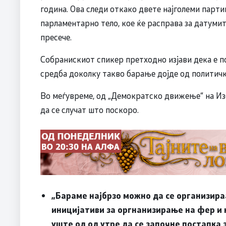
година. Ова следи откако двете најголеми парти
парламентарно тело, кое ќе расправа за датумит
пресече.
Собранискиот спикер претходно изјави дека е п
средба доколку такво барање дојде од политичк
Во меѓувреме, од „Демократско движење“ на Из
да се случат што поскоро.
„Бараме најбрзо можно да се организира
иницијативи за оргнанизирање на фер и 
уште од од утре да се започне постапка