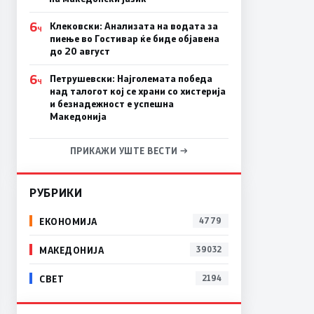
6
Клековски: Анализата на водата за
Ч
пиење во Гостивар ќе биде објавена
до 20 август
6
Петрушевски: Најголемата победа
Ч
над талогот кој се храни со хистерија
и безнадежност е успешна
Македонија
ПРИКАЖИ УШТЕ ВЕСТИ →
РУБРИКИ
ЕКОНОМИЈА
4779
МАКЕДОНИЈА
39032
СВЕТ
2194