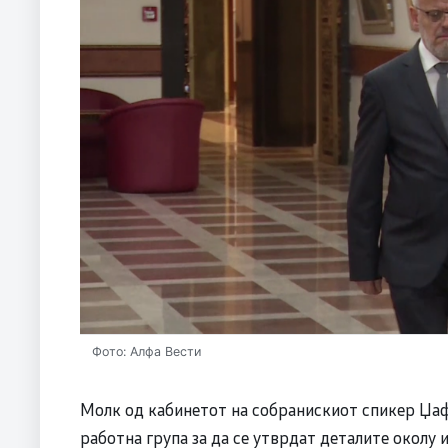
Фото: Алфа Вести
Молк од кабинетот на собранискиот спикер Џафе
работна група за да се утврдат деталите околу 