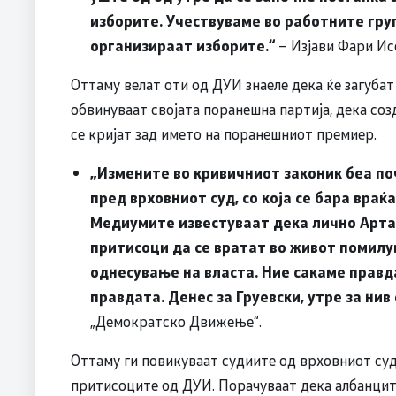
изборите. Учествуваме во работните груп
организираат изборите.“
– Изјави Фари Ис
Оттаму велат оти од ДУИ знаеле дека ќе загубат 
обвинуваат својата поранешна партија, дека созд
се кријат зад името на поранешниот премиер.
„Измените во кривичниот законик беа по
пред врховниот суд, со која се бара враќ
Медиумите известуваат дека лично Арта
притисоци да се вратат во живот помилу
однесување на власта. Ние сакаме правда
правдата. Денес за Груевски, утре за нив
„Демократско Движење“.
Оттаму ги повикуваат судиите од врховниот суд
притисоците од ДУИ. Порачуваат дека албанцит