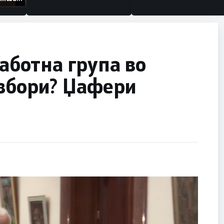
низации
работна група во
избори? Џафери