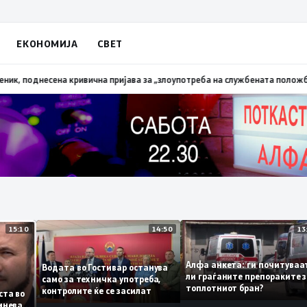
ЕКОНОМИЈА
СВЕТ
алена трева при сечење со брусилица
19:21
МВР: Лишен од слобода полици
15:10
14:50
Алфа анкета: ги почит
Водата во Гостивар останува
ли граѓаните препораки
само за техничка употреба,
топлотниот бран?
контролите ќе се засилат
 листа во
е сомнева