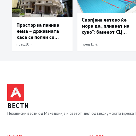
Скопјани летово ќе
Простор за паника
мора да „пливаат на
нема – државната
суво“: базенот СЦ
каса се полни со
„Борис Трајковски“ е
забрзано темпо
затворен по штетите
пред 10 ч.
пред 11 ч.
од невремето
ВЕСТИ
Независни вести од Македонија и светот, дел од медиумската мрежа