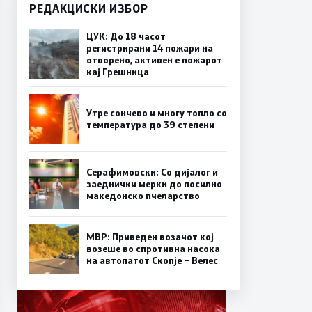
РЕДАКЦИСКИ ИЗБОР
ЦУК: До 18 часот
регистрирани 14 пожари на
отворено, активен е пожарот
кај Грешница
Утре сончево и многу топло со
температура до 39 степени
Серафимовски: Со дијалог и
заеднички мерки до посилно
македонско пчеларство
МВР: Приведен возачот кој
возеше во спротивна насока
на автопатот Скопје – Велес