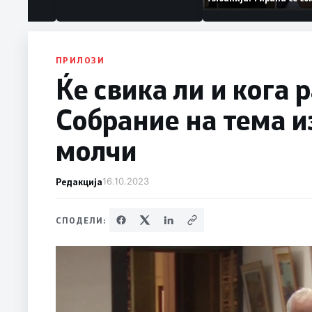
ваат „персона
дека работеле за
терористички орга
ПРИЛОЗИ
Ќе свика ли и кога 
Собрание на тема 
молчи
Редакција
16.10.2023
СПОДЕЛИ: