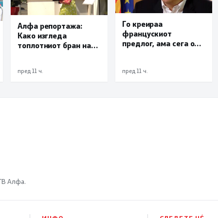
Го креираа
Алфа репортажа:
францускиот
Како изгледа
предлог, ама сега од
топлотниот бран на
СДСМ обвинуваат
скопските улици?
дека Владата тајно
пред 11 ч.
пред 11 ч.
преговарала
 ТВ Алфа.