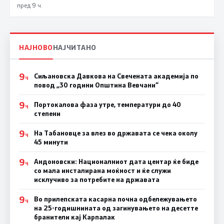
пред 9 ч.
НАЈНОВО
НАЈЧИТАНО
9
Сиљановска Давкова на Свечената академија по
Ч
повод „30 години Општина Вевчани“
9
Портокалова фаза утре, температури до 40
Ч
степени
9
На Табановце за влез во државата се чека околу
Ч
45 минути
9
Андоновски: Националниот дата центар ќе биде
Ч
со мала инсталирана моќност и ќе служи
исклучиво за потребите на државата
9
Во прилепската касарна почна одбележувањето
Ч
на 25-годишнината од загинувањето на десетте
бранители кај Карпалак