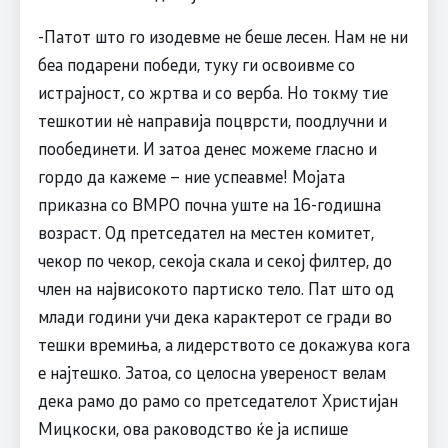
-Патот што го изодевме не беше лесен. Нам не ни
беа подарени победи, туку ги освоивме со
истрајност, со жртва и со верба. Но токму тие
тешкотии нè направија поцврсти, поодлучни и
пообединети. И затоа денес можеме гласно и
гордо да кажеме – ние успеавме! Мојата
приказна со ВМРО почна уште на 16-годишна
возраст. Од претседател на местен комитет,
чекор по чекор, секоја скала и секој филтер, до
член на највисокото партиско тело. Пат што од
млади години учи дека карактерот се гради во
тешки времиња, а лидерството се докажува кога
е најтешко. Затоа, со целосна увереност велам
дека рамо до рамо со претседателот Христијан
Мицкоски, ова раководство ќе ја испише