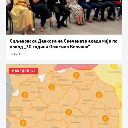
Сиљановска Давкова на Свечената академија по
повод „30 години Општина Вевчани“
пред 9 ч.
МАКЕДОНИЈА