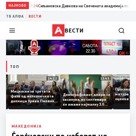
НАЈНОВО
20:24
Сиљановска Давкова на Свечената академија по повод „
|
ТВ АЛФА
ВЕСТИ
ВЕСТИ
ТОП
15:20
14:12
13:45
Просеко
Мицкоски за третата
матура 
Демографскиот аларм се
фаза од железничката
: Во
оценка 
засилува, во септември
делница Крива Паланка
 22
ќе имаме најмалку 3.000
– Деве Баир: Проектот
првачиња помалку
нема да заврши на
половина тунел во слепа
улица, сега имаме
целина
МАКЕДОНИЈА
Ѓорѓиевски по изборот на