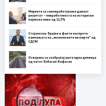
Мерките за самовработување даваат
резултат – невработеноста на историски
најниско ниво од 11,3%
Стојаноски: Бројки и факти наспроти
кампањата на „економските експерти“ од
СДСM
Отворена за сообраќај уште една делница
од патот Елбасан-Ќафасан