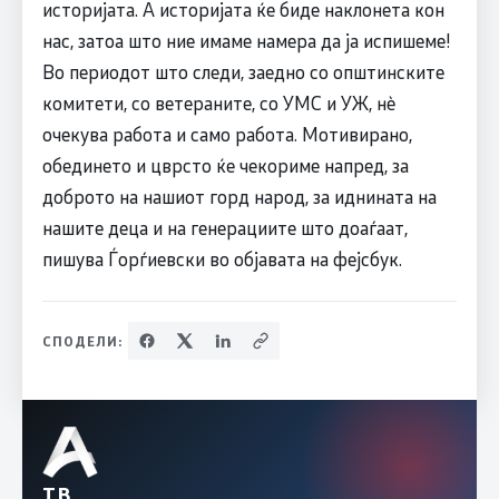
историјата. А историјата ќе биде наклонета кон
нас, затоа што ние имаме намера да ја испишеме!
Во периодот што следи, заедно со општинските
комитети, со ветераните, со УМС и УЖ, нè
очекува работа и само работа. Мотивирано,
обединето и цврсто ќе чекориме напред, за
доброто на нашиот горд народ, за иднината на
нашите деца и на генерациите што доаѓаат,
пишува Ѓорѓиевски во објавата на фејсбук.
СПОДЕЛИ:
ТВ