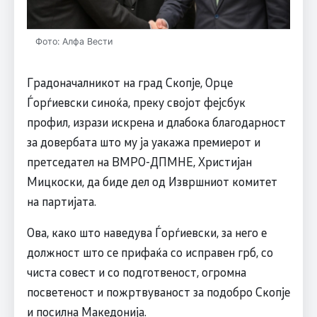
Фото: Алфа Вести
Градоначалникот на град Скопје, Орце
Ѓорѓиевски синоќа, преку својот фејсбук
профил, изрази искрена и длабока благодарност
за довербата што му ја уакажа премиерот и
претседател на ВМРО-ДПМНЕ, Христијан
Мицкоски, да биде дел од Извршниот комитет
на партијата.
Ова, како што наведува Ѓорѓиевски, за него е
должност што се прифаќа со исправен грб, со
чиста совест и со подготвеност, огромна
посветеност и пожртвуваност за подобро Скопје
и посилна Македонија.