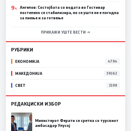
9
Ангелов: Состојбата со водата во Гостивар
Ч
постепено се стабилизира, но се уште не е погодна
за пиење и за готвење
ПРИКАЖИ УШТЕ ВЕСТИ →
РУБРИКИ
ЕКОНОМИЈА
4794
МАКЕДОНИЈА
39162
СВЕТ
2198
РЕДАКЦИСКИ ИЗБОР
Министерот Ферати се сретна со турскиот
амбасадор Улусој