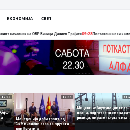
ЕКОНОМИЈА
СВЕТ
Општина Ѓорче Петров
09:29
Работна средба на градоначалникот Костади
12:18
12:03
Мицкоски: Акумулациите 
од „Сејф
полни, подготвени сме за
гу за
ризици, не размислување 
Македонија доби грант од
поскапување на струјата
149 милиони евра за пругата
кон Бугарија