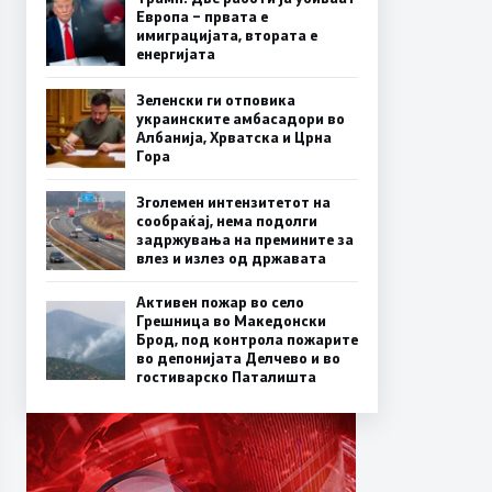
Европа – првата е
имиграцијата, втората е
енергијата
Зеленски ги отповика
украинските амбасадори во
Албанија, Хрватска и Црна
Гора
Зголемен интензитетот на
сообраќај, нема подолги
задржувања на премините за
влез и излез од државата
Активен пожар во село
Грешница во Македонски
Брод, под контрола пожарите
во депонијата Делчево и во
гостиварско Паталишта