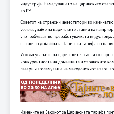
индустрија. Намалувањето на царинските стапки
во ЕУ.
Советот на странски инвеститори во изминатио
усогласување на царинските стапки на најприор
употребуваат во преработувачката индустрија, 
ознаки во домашната Царинска тарифа со царинс
Усогласувањето на царинските стапки со европс
конкурентноста на домашните и странските ком
пазари и зголемување на македонскиот извоз, в
Измените на Законот за Царинската тарифа пре