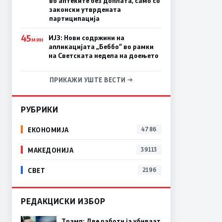
во аптеките без доплата, само со
законски утврдената
партиципација
45
ИЈЗ: Нови содржини на
МИН
апликацијата „Беббо“ во рамки
на Светската недела на доењето
ПРИКАЖИ УШТЕ ВЕСТИ →
РУБРИКИ
ЕКОНОМИЈА
4786
МАКЕДОНИЈА
39113
СВЕТ
2196
РЕДАКЦИСКИ ИЗБОР
Трамп: Две работи ја убиваат