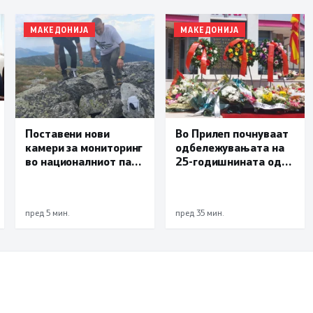
МАКЕДОНИЈА
МАКЕДОНИЈА
Поставени нови
Во Прилеп почнуваат
камери за мониторинг
одбележувањата на
во националниот парк
25-годишнината од
Пелистер
Карпалак
пред 5 мин.
пред 35 мин.