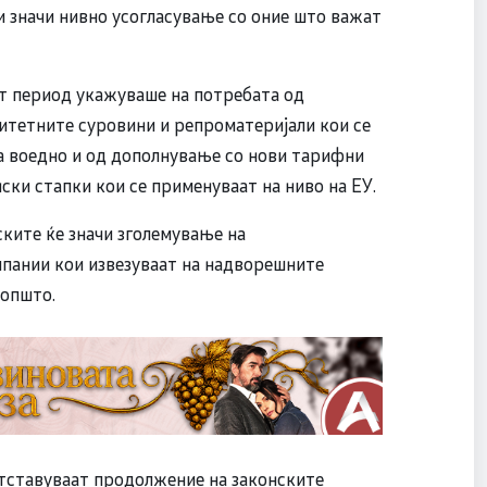
 значи нивно усогласување со оние што важат
т период укажуваше на потребата од
итетните суровини и репроматеријали кои се
а воедно и од дополнување со нови тарифни
ки стапки кои се применуваат на ниво на ЕУ.
ките ќе значи зголемување на
пании кои извезуваат на надворешните
оопшто.
тставуваат продолжение на законските