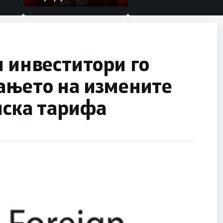
и инвеститори го
ањето на измените
нска тарифа