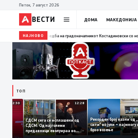
Петок, 7 август 2026
ВЕСТИ
ДОМА
МАКЕДОНИЈА
НАЈНОВО
09:29
Нова фитнес зона во ООУ „Мирче Ацев“ во 
ТОП
12:30
12:28
Рекорден број казни 
СДСМ сега се исплашени од
сити“ во јули – најмно
СДСМ: Од најголеми
оците на
брзо возење
предавници еволуираа во
антираат
најголеми патриоти