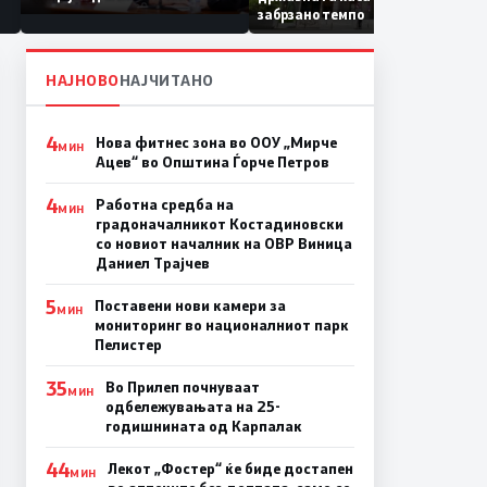
Коридор 8, Македонија
забрзано темпо
станува раскрсница на
Балканот
НАЈНОВО
НАЈЧИТАНО
4
Нова фитнес зона во ООУ „Мирче
МИН
Ацев“ во Општина Ѓорче Петров
4
Работна средба на
МИН
градоначалникот Костадиновски
со новиот началник на ОВР Виница
Даниел Трајчев
5
Поставени нови камери за
МИН
мониторинг во националниот парк
Пелистер
35
Во Прилеп почнуваат
МИН
одбележувањата на 25-
годишнината од Карпалак
44
Лекот „Фостер“ ќе биде достапен
МИН