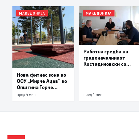
МАКЕДОНИЈА
МАКЕДОНИЈА
Работна средба на
градоначалникот
Костадиновски со
новиот началник на
Нова фитнес зона во
ОВР Виница Даниел
ООУ „Мирче Ацев“ во
Трајчев
Општина Ѓорче
Петров
пред 4 мин.
пред 4 мин.