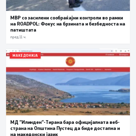
МВР со засилени сообраќајни контроли во рамки
на ROADPOL: Фокус на брзината и безбедноста на
патиштата
пред 11 ч.
МАКЕДОНИЈА
МД “Илинден“-Тирана бара официјалната веб-
страна на Општина Пустец да биде достапна и
на македонски јазик