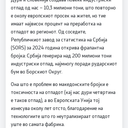
отпад од нас – 10,3 милиони тони, што повторно
е околу европскиот просек на жител, но тие
имаат највисок процент на преработка на
отпадот во регионот. Од соседите,
Републичкиот завод за статистика на Србија
(SORS) за 2024 година открива фрапантна
бројка: Србија генерира над 200 милиони тони
индустриски отпад, најмногу поради рударскиот
бум во Борскиот Округ.
Она што е проблем во македонските бројки е
токсичноста на отпадот (кај нас дури четвртина
е таков отпад), а во Европската Унија тој
изнесува околу пет отсто, благодарение на
технологиите што го неутрализираат отпадот
уште во самата фабрика.