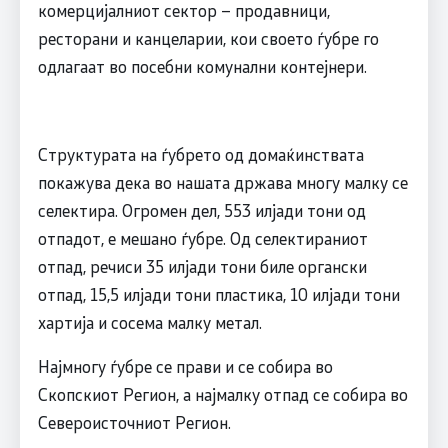
комерцијалниот сектор – продавници,
ресторани и канцеларии, кои своето ѓубре го
одлагаат во посебни комунални контејнери.
Структурата на ѓубрето од домаќинствата
покажува дека во нашата држава многу малку се
селектира. Огромен дел, 553 илјади тони од
отпадот, е мешано ѓубре. Од селектираниот
отпад, речиси 35 илјади тони биле органски
отпад, 15,5 илјади тони пластика, 10 илјади тони
хартија и сосема малку метал.
Најмногу ѓубре се прави и се собира во
Скопскиот Регион, а најмалку отпад се собира во
Североисточниот Регион.