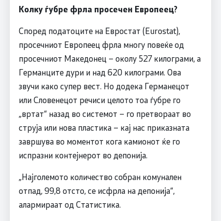
Колку ѓубре фрла просечен Европеец?
Според податоците на Евростат (Eurostat),
просечниот Европеец фрла многу повеќе од
просечниот Македонец – околу 527 килограми, а
Германците дури и над 620 килограми. Ова
звучи како супер вест. Но додека Германецот
или Словенецот речиси целото тоа ѓубре го
„вртат“ назад во системот – го претвораат во
струја или нова пластика – кај нас приказната
завршува во моментот кога камионот ќе го
испразни контејнерот во депонија.
„Најголемото количество собран комунален
отпад, 99,8 отсто, се исфрла на депонија“,
алармираат од Статистика.