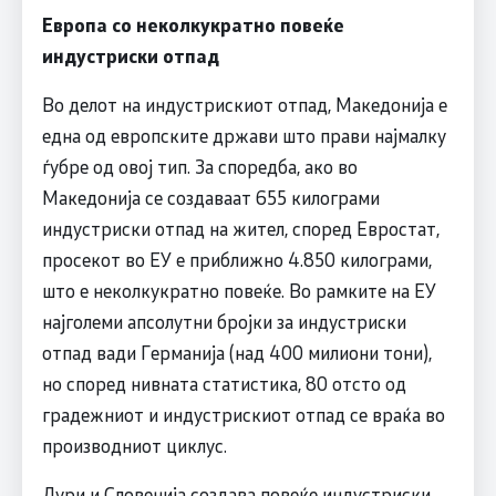
Европа со неколкукратно повеќе
индустриски отпад
Во делот на индустрискиот отпад, Македонија е
една од европските држави што прави најмалку
ѓубре од овој тип. За споредба, ако во
Македонија се создаваат 655 килограми
индустриски отпад на жител, според Евростат,
просекот во ЕУ е приближно 4.850 килограми,
што е неколкукратно повеќе. Во рамките на ЕУ
најголеми апсолутни бројки за индустриски
отпад вади Германија (над 400 милиони тони),
но според нивната статистика, 80 отсто од
градежниот и индустрискиот отпад се враќа во
производниот циклус.
Дури и Словенија создава повеќе индустриски