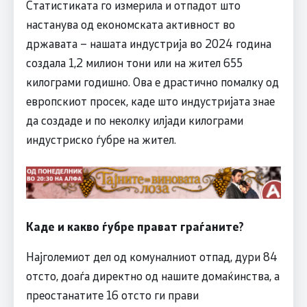
Статистиката го измерила и отпадот што
настанува од економската активност во
државата – нашата индустрија во 2024 година
создала 1,2 милион тони или на жител 655
килограми годишно. Ова е драстично помалку од
европскиот просек, каде што индустријата знае
да создаде и по неколку илјади килограми
индустриско ѓубре на жител.
Каде и какво ѓубре прават граѓаните?
Најголемиот дел од комуналниот отпад, дури 84
отсто, доаѓа директно од нашите домаќинства, а
преостанатите 16 отсто ги прави