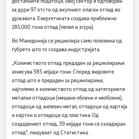
достапните податоци, овој сектор е одговорен
за дури 97 отсто од вкупниот опасен отпад во
државата. Енергетиката создава приближно
185.000 тони отпад (пепел и згура).
Во Македонија се рециклира само половина од
ѓубрето што го создава индустријата.
„Количеството отпад предаден за рециклирање
изнесува 585 илјади тони. Според видовите
отпад што е предаден за рециклирање,
најголемо е количеството отпад од категориите:
метални отпадоци (мешани обоени и необоени),
отпадоци од железен метал, отпадоци од хартија
и картон и отпадоци од пластика. Од
создадениот отпад, 39 илјади тони се складиран
отпад“, пишуваат од Статистика.