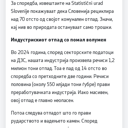
За споредба, извештаите на Statistični urad
Slovenije покажуваат дека Словенија рециклира
над 70 отсто од својот комунален отпад. Значи,
кај нив во природата остануваат само трошки.
Индустрискиот отпад со помал волумен
Во 2024 година, според секторските податоци
на ДЗС, нашата индустрија произвела речиси 1,2
милион тони отпад. Тоа е пад од 14 отсто во
споредба со претходните две години. Речиси
половина (околу 550 илјади тони ѓубре) прави
преработувачката индустрија. Иако масивен,
овој отпад е главно неопасен.
Потоа следува отпадот што го прави
рударството и вадењето камен. Според