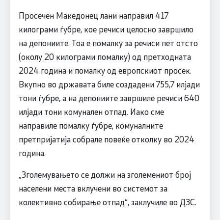
Просечен Македонец лани направил 417
килограми ѓубре, кое речиси целосно завршило
на депониите. Тоа е помалку за речиси пет отсто
(околу 20 килограми помалку) од претходната
2024 година и помалку од европскиот просек.
Вкупно во државата биле создадени 755,7 илјади
тони ѓубре, а на депониите завршиле речиси 640
илјади тони комунален отпад. Иако сме
направиле помалку ѓубре, комуналните
претпријатија собрале повеќе отколку во 2024
година.
„Зголемувањето се должи на зголемениот број
населени места вклучени во системот за
колективно собирање отпад“, заклучиле во ДЗС.