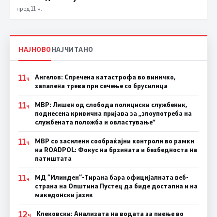
пред 11 ч.
НАЈНОВО
НАЈЧИТАНО
11
Ангелов: Спречена катастрофа во виничко,
Ч
запалена трева при сечење со брусилица
11
МВР: Лишен од слобода полициски службеник,
Ч
поднесена кривична пријава за „злоупотреба на
службената положба и овластување”
11
МВР со засилени сообраќајни контроли во рамки
Ч
на ROADPOL: Фокус на брзината и безбедноста на
патиштата
11
МД “Илинден“-Тирана бара официјалната веб-
Ч
страна на Општина Пустец да биде достапна и на
македонски јазик
12
Клековски: Анализата на водата за пиење во
Ч