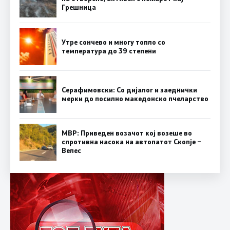
Грешница
Утре сончево и многу топло со
температура до 39 степени
Серафимовски: Со дијалог и заеднички
мерки до посилно македонско пчеларство
МВР: Приведен возачот кој возеше во
спротивна насока на автопатот Скопје –
Велес