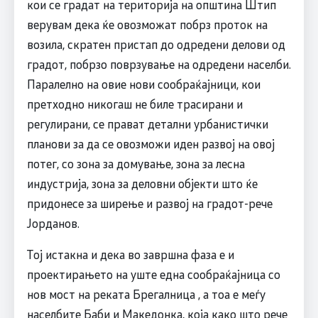
кои се градат на територија на општина Штип
верувам дека ќе овозможат побрз проток на
возила, скратен пристап до одредени делови од
градот, побрзо поврзување на одредени населби.
Паралелно на овие нови сообраќајници, кои
претходно никогаш не биле трасирани и
регулирани, се прават детални урбанистички
планови за да се овозможи иден развој на овој
потег, со зона за домување, зона за лесна
индустрија, зона за деловни објекти што ќе
придонесе за ширење и развој на градот-рече
Јорданов.
Тој истакна и дека во завршна фаза е и
проектирањето на уште една сообраќајница со
нов мост на реката Брегалница , а тоа е меѓу
населбите Баби и Македонка, која како што рече