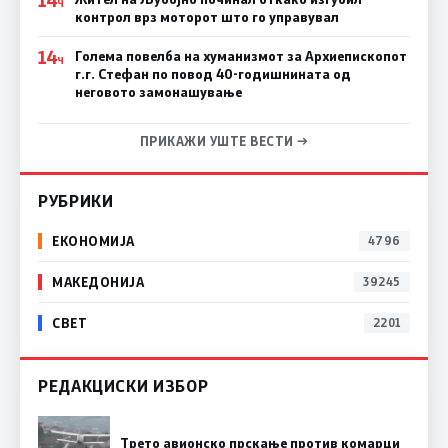
Ч
контрол врз моторот што го управувал
14
Голема повелба на хуманизмот за Архиепископот
Ч
г.г. Стефан по повод 40-годишнината од
неговото замонашување
ПРИКАЖИ УШТЕ ВЕСТИ →
РУБРИКИ
ЕКОНОМИЈА
4796
МАКЕДОНИЈА
39245
СВЕТ
2201
РЕДАКЦИСКИ ИЗБОР
Трето авионско прскање против комарци