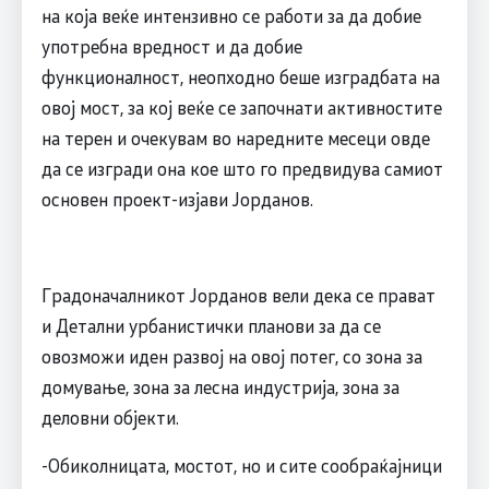
на која веќе интензивно се работи за да добие
употребна вредност и да добие
функционалност, неопходно беше изградбата на
овој мост, за кој веќе се започнати активностите
на терен и очекувам во наредните месеци овде
да се изгради она кое што го предвидува самиот
основен проект-изјави Јорданов.
Градоначалникот Јорданов вели дека се прават
и Детални урбанистички планови за да се
овозможи иден развој на овој потег, со зона за
домување, зона за лесна индустрија, зона за
деловни објекти.
-Обиколницата, мостот, но и сите сообраќајници