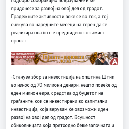
придонесе за развој на овој дел од градот.
Градежните активности веќе се во тек, а тој
очекува во наредните месеци на терен да се
реализира она што е предвидено со самиот
проект.
-Станува збор за инвестиција на општина Штип
во износ од 70 милиони денари, нешто повеќе од
еден милион евра, средства од буџетот на
граѓаните, кои се инвестирани во капитални
инвестиција, која верувам ќе овозможи иден
развој на овој дел од градот. Всушност
обиколницата која претходно беше започната и