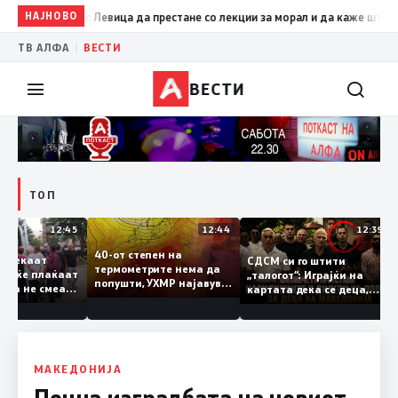
етрушевски: Левица да престане со лекции за морал и да каже што напр
НАЈНОВО
|
ТВ АЛФА
ВЕСТИ
ВЕСТИ
ТОП
12:45
12:44
12:3
40-от степен на
арци чекаат
СДСМ си го штити
термометрите нема да
 дали ќе плаќаат
„талогот“: Играјќи на
попушти, УХМР најавува
та која не смеат
картата дека се деца,
локални невремиња,
ијат
бранат луѓе со кривични
минимално заладување
досиеја
дури од сабота
МАКЕДОНИЈА
Почна изградбата на новиот