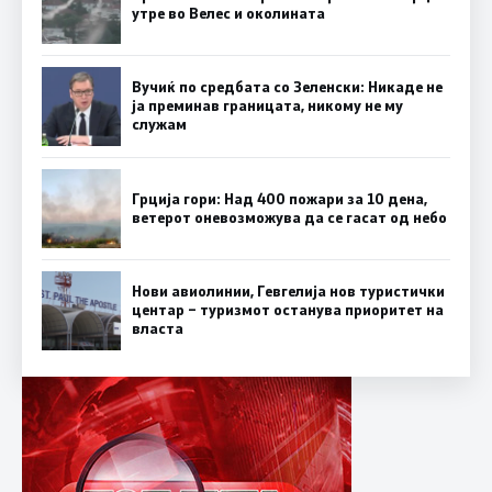
утре во Велес и околината
Вучиќ по средбата со Зеленски: Никаде не
ја преминав границата, никому не му
служам
Грција гори: Над 400 пожари за 10 дена,
ветерот оневозможува да се гасат од небо
Нови авиолинии, Гевгелија нов туристички
центар – туризмот останува приоритет на
власта