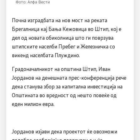
Фото: Алфа Вести
Почна изградбата на нов мост на реката
Брегалница кај Бања Кежовица во Штип, кој е
дел од новата обиколница што ги поврзува
штипските населби Пребег и Железничка со
викенд населбата Плуждино.
Градоначалникот на општина Штип, Иван
Јорданов на денешната прес-конференција рече
дека станува збор за капитална инвестиција на
Општината во вредност од нешто повеќе од
еден милион евра.
Јорданов изјави дека проектот ќе овозможи
подобро сообраќајно поврзување и ќе