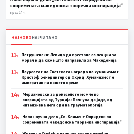
современата македонска творечка инспирација“
пред 14 ч.
НАЈНОВО
НАЈЧИТАНО
11
Петрушевски: Левица да престане со лекции за
Ч
морал и да каже што направила за Македонија
11
Лауреатот на Светската награда на хуманизмот
Ч
Кристоф Бенедиктер од Охрид: Хуманизмот е
императив на нашето време
14
Мерџановски за донесеното момче по
Ч
операцијата од Турција: Почнува да јаде, од
интензивна нега оди на трауматологија
14
Ново научно дело „Св. Климент Охридски во
Ч
современата македонска творечка инспирација“
14
Жител на Љубојно починал откако изгубил