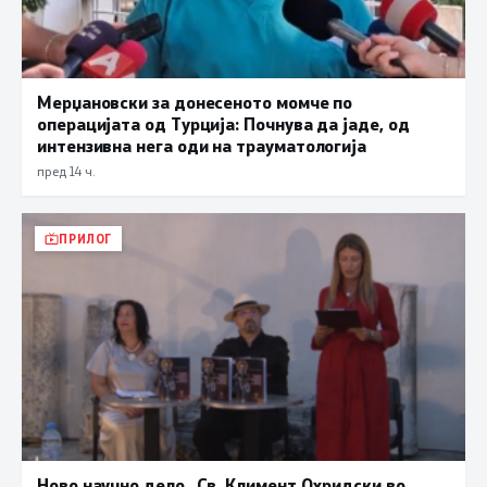
Мерџановски за донесеното момче по
операцијата од Турција: Почнува да јаде, од
интензивна нега оди на трауматологија
пред 14 ч.
ПРИЛОГ
Ново научно дело „Св. Климент Охридски во