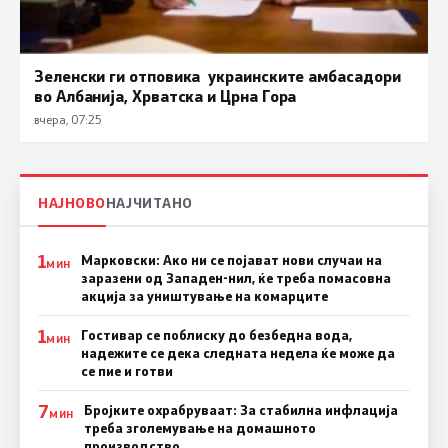
Зеленски ги отповика украинските амбасадори
во Албанија, Хрватска и Црна Гора
вчера, 07:25
НАЈНОВО
НАЈЧИТАНО
1
Марковски: Ако ни се појават нови случаи на
МИН
заразени од Западен-нил, ќе треба помасовна
акција за уништување на комарците
1
Гостивар се поблиску до безбедна вода,
МИН
надежите се дека следната недела ќе може да
се пие и готви
7
Бројките охрабруваат: За стабилна инфлација
МИН
треба зголемување на домашното
производство