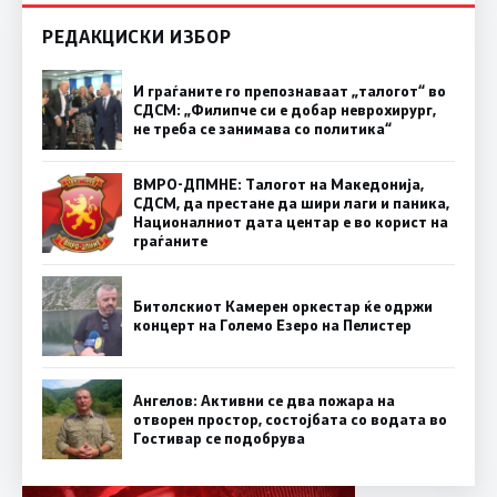
РЕДАКЦИСКИ ИЗБОР
И граѓаните го препознаваат „талогот“ во
СДСМ: „Филипче си е добар неврохирург,
не треба се занимава со политика“
ВМРО-ДПМНЕ: Талогот на Македонија,
СДСМ, да престане да шири лаги и паника,
Националниот дата центар е во корист на
граѓаните
Битолскиот Камерен оркестар ќе одржи
концерт на Големо Езеро на Пелистер
Ангелов: Активни се два пожара на
отворен простор, состојбата со водата во
Гостивар се подобрува