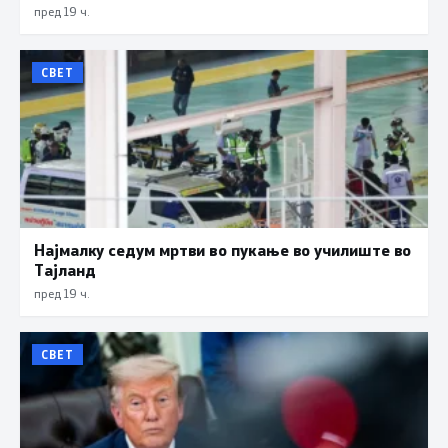
пред 19 ч.
СВЕТ
Најмалку седум мртви во пукање во училиште во
Тајланд
пред 19 ч.
СВЕТ