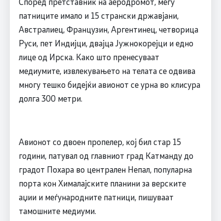
Според претставник на аеродромот, меѓу
патниците имало и 15 странски државјани,
Австралиец, Французин, Аргентинец, четворица
Руси, пет Индијци, двајца Јужнокорејци и едно
лице од Ирска. Како што пренесуваат
медиумите, извлекувањето на телата се одвива
многу тешко бидејќи авионот се урна во клисура
долга 300 метри.
Авионот со двоен пропелер, кој бил стар 15
години, патувал од главниот град Катманду до
градот Похара во централен Непал, популарна
порта кон Хималајските планини за верските
аџии и меѓународните патници, пишуваат
тамошните медиуми.