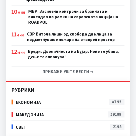
10
МВР: Засилени контроли за брзината и
МИН
викендов во рамки на европската акција на
ROADPOL
11
СВР Битола лиши од слобода две лица за
МИН
подметнување пожари на отворен простор
12
Вреди: Дволичноста на Бујар: Ноќе те убива,
МИН
дење те оплакува!
ПРИКАЖИ УШТЕ ВЕСТИ →
РУБРИКИ
ЕКОНОМИЈА
4795
МАКЕДОНИЈА
39189
СВЕТ
2198