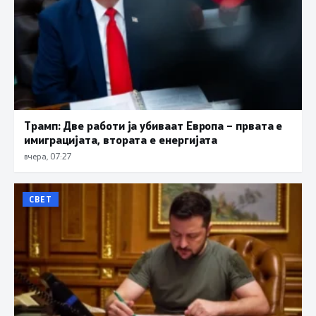
Трамп: Две работи ја убиваат Европа – првата е
имиграцијата, втората е енергијата
вчера, 07:27
СВЕТ