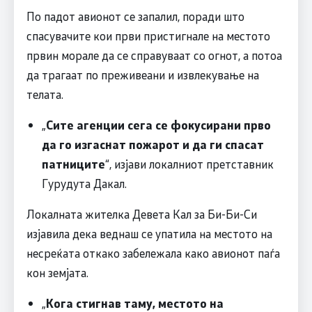
По падот авионот се запалил, поради што
спасувачите кои први пристигнале на местото
првин морале да се справуваат со огнот, а потоа
да трагаат по преживеани и извлекување на
телата.
„
Сите агенции сега се фокусирани прво
да го изгаснат пожарот и да ги спасат
патниците
“, изјави локалниот претставник
Гурудута Дакал.
Локалната жителка Девета Кал за Би-Би-Си
изјавила дека веднаш се упатила на местото на
несреќата откако забележала како авионот паѓа
кон земјата.
„
Кога стигнав таму, местото на