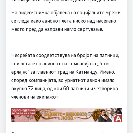
На видеo-снимка објавена на социјалните мрежи
се гледа како авионот лета ниско над населено
место пред да направи нагло свртување.
Несреќата соодветствува на бројот на патници,
кои летале со авионот на компанијата „Јети
ерлајнс“ за главниот град на Катманду. Имено,
според компанијата, во урнатиот авион имало
вкупно 72 лица, од кои 68 патници и четворица
членови на екипажот.