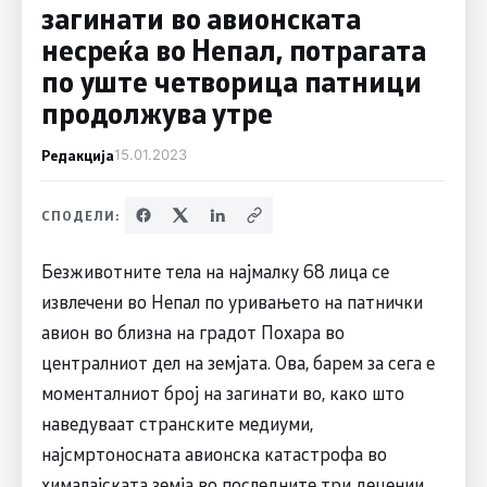
загинати во авионската
несреќа во Непал, потрагата
по уште четворица патници
продолжува утре
Редакција
15.01.2023
СПОДЕЛИ:
Безживотните тела на најмалку 68 лица се
извлечени во Непал по уривањето на патнички
авион во близна на градот Похара во
централниот дел на земјата. Ова, барем за сега е
моменталниот број на загинати во, како што
наведуваат странските медиуми,
најсмртоносната авионска катастрофа во
хималајската земја во последните три децении.