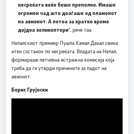
несреќата веќе беше преполно. Имаше
огромен чад што доаѓаше од пламенот
на авионот. А потоа за кратко време
дојдоа хеликоптери
“, рече таа.
Непалскиот премиер Пушпа Камал Дахал свика
итен состанок по несреќата. Владата на Непал,
формираше петчлена истражна комисија која
треба да ги утврди причините за падот на
авионот.
Борис Грујоски