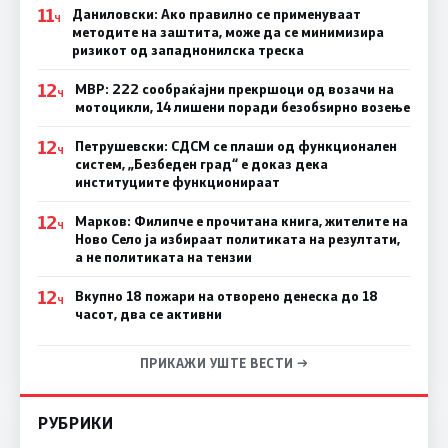
11
Даниловски: Ако правилно се применуваат
Ч
методите на заштита, може да се минимизира
ризикот од западнонилска треска
12
МВР: 222 сообраќајни прекршоци од возачи на
Ч
мотоцикли, 14 лишени поради безобѕирно возење
12
Петрушевски: СДСМ се плаши од функционален
Ч
систем, „Безбеден град“ е доказ дека
институциите функционираат
12
Марков: Филипче е прочитана книга, жителите на
Ч
Ново Село ја избираат политиката на резултати,
а не политиката на тензии
12
Вкупно 18 пожари на отворено денеска до 18
Ч
часот, два се активни
ПРИКАЖИ УШТЕ ВЕСТИ →
РУБРИКИ