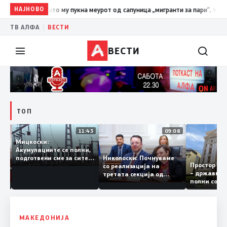
НАЈНОВО
19:39
ВМРО-ДПМНЕ: Како што му пукна меурот од сапуница „ми
|
ТВ АЛФА
ВЕСТИ
ВЕСТИ
ТОП
12:03
11:43
09:08
Мицкоски:
Акумулациите се полни,
ант
Николоски: Почнуваме
подготвени сме за сите
Простор 
 за
со реализација на
ризици, не размислување
– државн
а
третата секција од
за поскапување на
полни со
железничкиот Коридор
струјата
8, Македонија станува
раскрсница на Балканот
МАКЕДОНИЈА