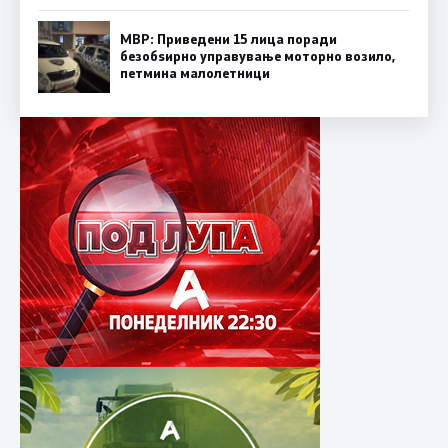
МВР: Приведени 15 лица поради
безобѕирно управување моторно возило,
петмина малолетници