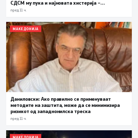
СДСМ му пука и најновата хистерија –
прифаќање на француски предлог
пред 11 ч.
МАКЕДОНИЈА
Даниловски: Ако правилно се применуваат
методите на заштита, може да се минимизира
ризикот од западнонилска треска
пред 11 ч.
МАКЕДОНИЈА