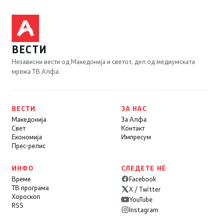
ВЕСТИ
Независни вести од Македонија и светот, дел од медиумската
мрежа ТВ Алфа.
ВЕСТИ
ЗА НАС
Македонија
За Алфа
Свет
Контакт
Економија
Импресум
Прес-релис
ИНФО
СЛЕДЕТЕ НÉ
Време
Facebook
ТВ програма
X / Twitter
Хороскоп
YouTube
RSS
Instagram