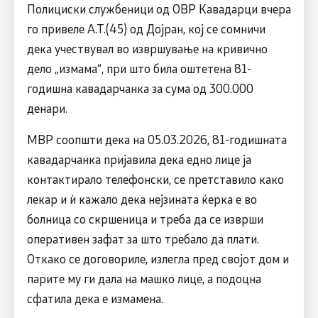
Полициски службеници од ОВР Кавадарци вчера
го привеле А.Т.(45) од Дојран, кој се сомничи
дека учествувал во извршување на кривично
дело „измама“, при што била оштетена 81-
годишна кавадарчанка за сума од 300.000
денари.
МВР соопшти дека на 05.03.2026, 81-годишната
кавадарчанка пријавила дека едно лице ја
контактирало телефонски, се претставило како
лекар и ѝ кажало дека нејзината ќерка е во
болница со скршеница и треба да се изврши
оперативен зафат за што требало да плати.
Откако се договориле, излегла пред својот дом и
парите му ги дала на машко лице, а подоцна
сфатила дека е измамена.