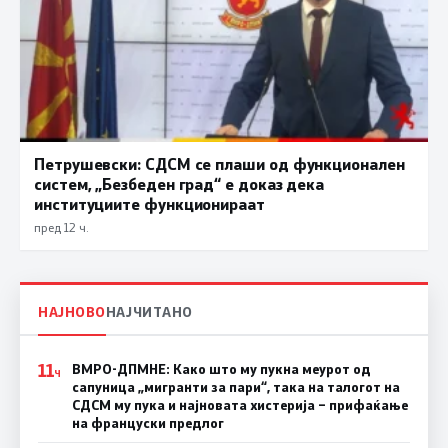
Петрушевски: СДСМ се плаши од функционален
систем, „Безбеден град“ е доказ дека
институциите функционираат
пред 12 ч.
НАЈНОВО
НАЈЧИТАНО
11
ВМРО-ДПМНЕ: Како што му пукна меурот од
Ч
сапуница „мигранти за пари“, така на талогот на
СДСМ му пука и најновата хистерија – прифаќање
на француски предлог