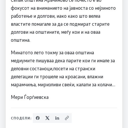
фокусот на вниманието на јавноста со нејзиното
работење и долгови, иако како што велеа
властите помагале за да се подмират старите
долгови на општините, меѓу кои и на оваа
општина.
Минатото лето токму за оваа општина
медиумите пишуваа дека парите кои ги имале за
деловни состаноци,посети на странски
делегации ги трошеле на кроасани, влажни
марамчиња, миризливи свеќи, калапи за колачи…
Мери Ѓорѓиевска
СПОДЕЛИ: