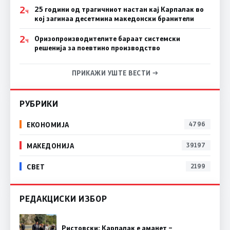
2
25 години од трагичниот настан кај Карпалак во
Ч
кој загинаа десетмина македонски бранители
2
Оризопроизводителите бараат системски
Ч
решенија за поевтино производство
ПРИКАЖИ УШТЕ ВЕСТИ →
РУБРИКИ
ЕКОНОМИЈА
4796
МАКЕДОНИЈА
39197
СВЕТ
2199
РЕДАКЦИСКИ ИЗБОР
Ристовски: Карпалак е аманет –