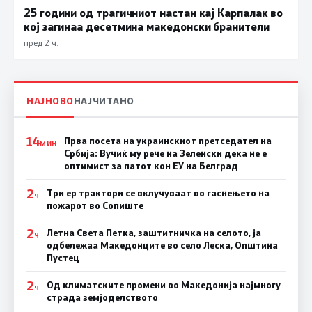
25 години од трагичниот настан кај Карпалак во
кој загинаа десетмина македонски бранители
пред 2 ч.
НАЈНОВО
НАЈЧИТАНО
14
Прва посета на украинскиот претседател на
МИН
Србија: Вучиќ му рече на Зеленски дека не е
оптимист за патот кон ЕУ на Белград
2
Три ер трактори се вклучуваат во гаснењето на
Ч
пожарот во Сопиште
2
Летна Света Петка, заштитничка на селото, ја
Ч
одбележаа Македонците во село Леска, Општина
Пустец
2
Од климатските промени во Македонија најмногу
Ч
страда земјоделството