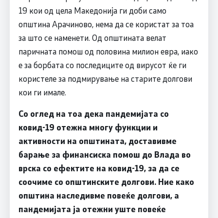
19 кои од цела Македонија ги доби само
општина Арачиново, нема да се користат за тоа
за што се наменети. Од општината велат
паричната помош од половина милион евра, иако
е за борбата со последиците од вирусот ќе ги
користеле за подмирување на старите долгови
кои ги имале.
Со оглед на тоа дека пандемијата со
ковид-19 отежна многу функции и
активности на општината, доставивме
барање за финансиска помош до Влада во
врска со ефектите на ковид-19, за да се
соочиме со општинските долгови. Ние како
општина наследивме повеќе долгови, а
пандемијата ја отежни уште повеќе