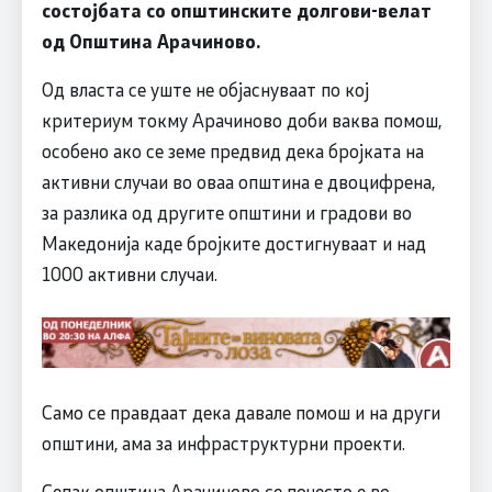
состојбата со општинските долгови-велат
од Општина Арачиново.
Од власта се уште не објаснуваат по кој
критериум токму Арачиново доби ваква помош,
особено ако се земе предвид дека бројката на
активни случаи во оваа општина е двоцифрена,
за разлика од другите општини и градови во
Македонија каде бројките достигнуваат и над
1000 активни случаи.
Само се правдаат дека давале помош и на други
општини, ама за инфраструктурни проекти.
Сепак општина Арачиново се почесто е во