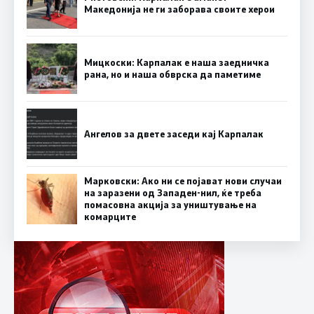
Македонија не ги заборава своите херои
Мицкоски: Карпалак е наша заедничка
рана, но и наша обврска да паметиме
Ангелов за двете заседи кај Карпалак
Марковски: Ако ни се појават нови случаи
на заразени од Западен-нил, ќе треба
помасовна акција за уништување на
комарците