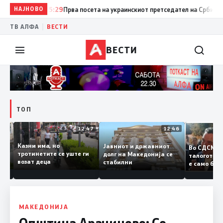
НАЈНОВО
15:29
Прва посета на украинскиот претседател на Србија: Вучиќ
|
ТВ АЛФА
ВЕСТИ
ВЕСТИ
ТОП
12:50
12:47
12:46
Казни има, но
Јавниот и државниот
Во СДСМ
дии и
тротинетите се уште ги
долг на Македонија се
талогот
возат деца
стабилни
е само 
ието
копија 
Заев
МАКЕДОНИЈА
Општина Арачиново: Со