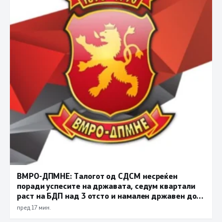
ВМРО-ДПМНЕ: Талогот од СДСМ несреќен
поради успесите на државата, седум квартали
раст на БДП над 3 отсто и намален државен долг
се показатели за економска стабилност
пред 17 мин.