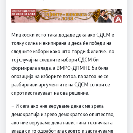
Мицкоски исто така додаде дека ако СДСМ е
толку силна и екипирана и дека ќе победи на
следните избори како што тврди Филипче, во
тој случај на следните избори СДСМ би
формирала влада, а ВМРО-ДПМНЕ би била
опозиција на изборите потоа, па затоа не се
разбирливи аргументите на СДСМ со кои се
спротивставуваат на ова решение.
– И сега ако ние веруваме дека сме зрела
демократија и зрело демократско општество,
ако ние веруваме дека навистина техничката
влада си го одработила своето и застануваме