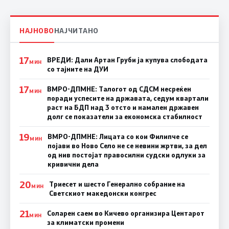
НАЈНОВО
НАЈЧИТАНО
17
ВРЕДИ: Дали Артан Груби ја купува слободата
МИН
со тајните на ДУИ
17
ВМРО-ДПМНЕ: Талогот од СДСМ несреќен
МИН
поради успесите на државата, седум квартали
раст на БДП над 3 отсто и намален државен
долг се показатели за економска стабилност
19
ВМРО-ДПМНЕ: Лицата со кои Филипче се
МИН
појави во Ново Село не се невини жртви, за дел
од нив постојат правосилни судски одлуки за
кривични дела
20
Триесет и шесто Генерално собрание на
МИН
Светскиот македонски конгрес
21
Соларен саем во Кичево организира Центарот
МИН
за климатски промени