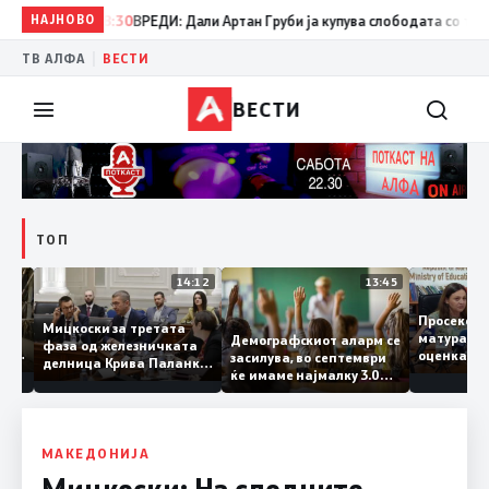
НАЈНОВО
08:30
ВРЕДИ: Дали Артан Груби ја купува слободата со тајните 
|
ТВ АЛФА
ВЕСТИ
ВЕСТИ
ТОП
15:20
14:12
13:45
Просек
Мицкоски за третата
матура 
Демографскиот аларм се
фаза од железничката
о: Во
оценка
засилува, во септември
делница Крива Паланка
а 22
ќе имаме најмалку 3.000
– Деве Баир: Проектот
првачиња помалку
нема да заврши на
половина тунел во слепа
улица, сега имаме
целина
МАКЕДОНИЈА
Мицкоски: На следните