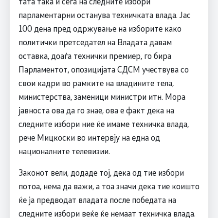
тата така и сега на следните избори
парламентарни останува техничката влада. Јас
100 дена пред одржување на изборите како
политички претседател на Владата давам
оставка, доаѓа технички премиер, го бира
Парламентот, опозицијата СДСМ учествува со
свои кадри во рамките на владините тела,
министерства, заменици министри итн. Мора
јавноста ова да го знае, ова е факт дека на
следните избори ние ќе имаме техничка влада,
рече Мицкоски во интервју на една од
националните телевизии.
Законот вели, додаде тој, дека од тие избори
потоа, нема да важи, а тоа значи дека тие коишто
ќе ја предводат владата после победата на
следните избори веќе ќе немаат техничка влада.