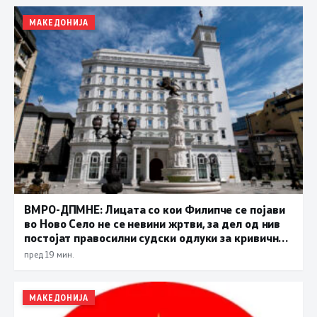
МАКЕДОНИЈА
ВМРО-ДПМНЕ: Лицата со кои Филипче се појави
во Ново Село не се невини жртви, за дел од нив
постојат правосилни судски одлуки за кривични
дела
пред 19 мин.
МАКЕДОНИЈА