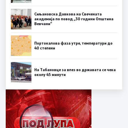
Сиљановска Давкова на Свечената
академија по повод „30 години Општина
Вевчани“
Портокалова фаза утре, температури до
40 степени
На Табановце за влез во државата се чека
околу 45 минути