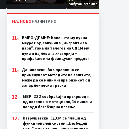
Коридор 8, Македонија
забрзано темпо
станува раскрсница на
Балканот
НАЈНОВО
НАЈЧИТАНО
11
ВМРО-ДПМНЕ: Како што му пукна
Ч
меурот од сапуница „мигранти за
пари“, така на талогот на СДСМ му
пука и најновата хистерија –
прифаќање на француски предлог
11
Даниловски: Ако правилно се
Ч
применуваат методите на заштита,
може да се минимизира ризикот од
западнонилска треска
12
МВР: 222 сообраќајни прекршоци
Ч
од возачи на мотоцикли, 14 лишени
поради безобѕирно возење
12
Петрушевски: СДСМ се плаши од
Ч
функционален систем, „Безбеден
град“ е доказ дека институциите