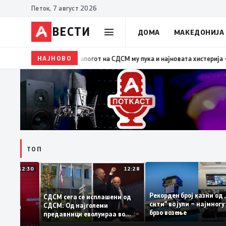
Петок, 7 август 2026
ВЕСТИ
ДОМА
МАКЕДОНИЈА
НАЈНОВО
19:39
ВМРО-ДПМНЕ: Како што му пукна меурот од 
ТОП
12:30
12:28
Рекорден број казни 
СДСМ сега се исплашени од
сити“ во јули – најмно
СДСМ: Од најголеми
тоците на
брзо возење
предавници еволуираа во
антираат
најголеми патриоти