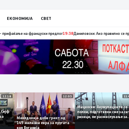
ЕКОНОМИЈА
СВЕТ
сапуница „мигранти за пари“, така на талогот на СДСМ му пука и најно
12:18
12:03
Мицкоски: Акумулациите 
од „Сејф
полни, подготвени сме за
гу за
ризици, не размислување 
Македонија доби грант од
поскапување на струјата
149 милиони евра за пругата
кон Бугарија