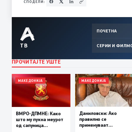
СПОДЕЛИ:
ПОЧЕТНА
ТВ
СЕРИИ И ФИЛМ
ПРОЧИТАЈТЕ УШТЕ
МАКЕДОНИЈА
МАКЕДОНИЈА
Даниловски: Ако
ВМРО-ДПМНЕ: Како
правилно се
што му пукна меурот
применуваат
од сапуница
методите на заштита,
„мигранти за пари“,