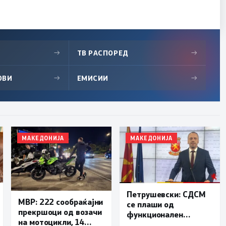
→
ТВ РАСПОРЕД
→
ОВИ
→
ЕМИСИИ
→
МАКЕДОНИЈА
МАКЕДОНИЈА
Петрушевски: СДСМ
МВР: 222 сообраќајни
се плаши од
прекршоци од возачи
функционален
на мотоцикли, 14
систем, „Безбеден