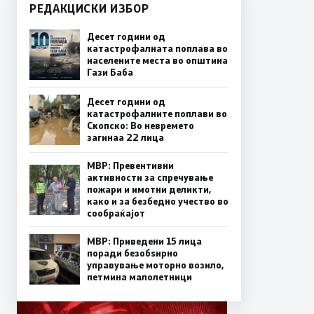
РЕДАКЦИСКИ ИЗБОР
Десет години од
катастрофалната поплава во
населените места во општина
Гази Баба
Десет години од
катастрофалните поплави во
Скопско: Во невремето
загинаа 22 лица
МВР: Превентивни
активности за спречување
пожари и имотни деликти,
како и за безбедно учество во
сообраќајот
МВР: Приведени 15 лица
поради безобѕирно
управување моторно возило,
петмина малолетници