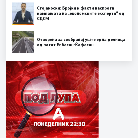
Стојаноски: Бројки и факти наспроти
кампањата на „економските експерти“ од
СДСM
Отворена за сообраќај уште една делница
од патот Елбасан-Ќафасан