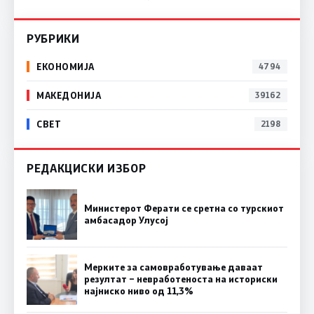
РУБРИКИ
ЕКОНОМИЈА
4794
МАКЕДОНИЈА
39162
СВЕТ
2198
РЕДАКЦИСКИ ИЗБОР
Министерот Ферати се сретна со турскиот
амбасадор Улусој
Мерките за самовработување даваат
резултат – невработеноста на историски
најниско ниво од 11,3%