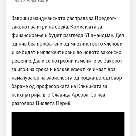
Фото: Алфа Вести
Заврши амандманската расправа за Предлог-
законот за игри на среќа. Комисијата за
финансирање и буџет разгледа 51 амандман. Дел
од нив беа прифатени од мнозинството членови
и ќе бидат имплементирани во новото законско
решение. Дали се потребни измените во Законот
за игри на среќа и колкав ефект ќе имаат врз
намалување на зависноста од коцкање, одговор
бараме од професорката на Клиниката за
психијатрија, д-р Славица Арсова. Со неа
разговара Виолета Периќ.