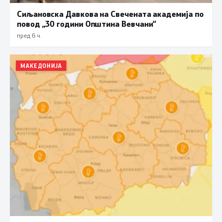
Сиљановска Давкова на Свечената академија по
повод „30 години Општина Вевчани“
пред 6 ч.
МАКЕДОНИЈА