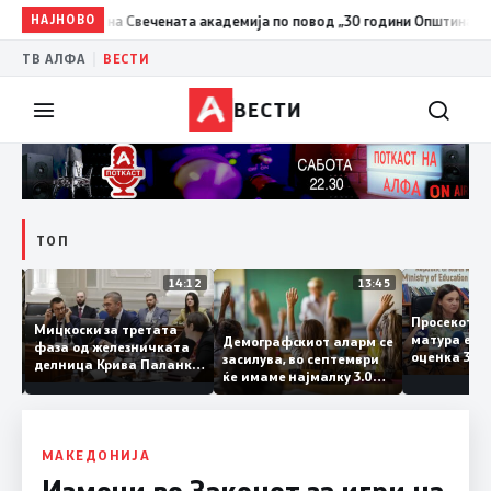
НАЈНОВО
20:24
Сиљановска Давкова на Свечената академија по повод 
|
ТВ АЛФА
ВЕСТИ
ВЕСТИ
ТОП
15:20
14:12
13:45
Просеко
Мицкоски за третата
матура е
Демографскиот аларм се
фаза од железничката
: Во
оценка 3
засилува, во септември
делница Крива Паланка
 22
ќе имаме најмалку 3.000
– Деве Баир: Проектот
првачиња помалку
нема да заврши на
половина тунел во слепа
улица, сега имаме
целина
МАКЕДОНИЈА
Измени во Законот за игри на