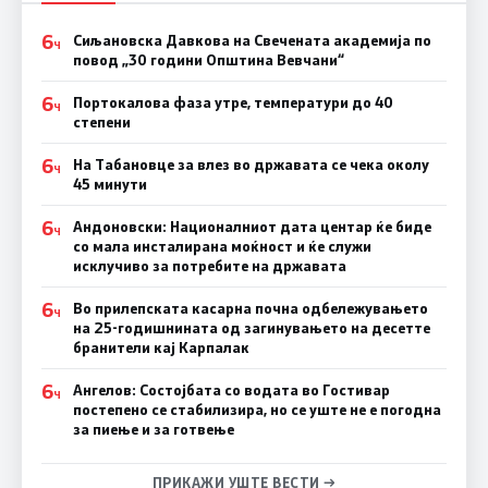
6
Сиљановска Давкова на Свечената академија по
Ч
повод „30 години Општина Вевчани“
6
Портокалова фаза утре, температури до 40
Ч
степени
6
На Табановце за влез во државата се чека околу
Ч
45 минути
6
Андоновски: Националниот дата центар ќе биде
Ч
со мала инсталирана моќност и ќе служи
исклучиво за потребите на државата
6
Во прилепската касарна почна одбележувањето
Ч
на 25-годишнината од загинувањето на десетте
бранители кај Карпалак
6
Ангелов: Состојбата со водата во Гостивар
Ч
постепено се стабилизира, но се уште не е погодна
за пиење и за готвење
ПРИКАЖИ УШТЕ ВЕСТИ →