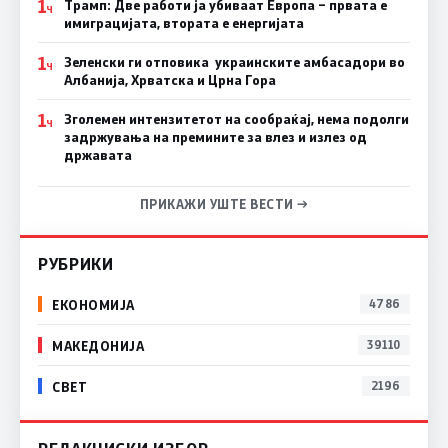
1
Трамп: Две работи ја убиваат Европа – првата е
Ч
имиграцијата, втората е енергијата
1
Зеленски ги отповика украинските амбасадори во
Ч
Албанија, Хрватска и Црна Гора
1
Зголемен интензитетот на сообраќај, нема подолги
Ч
задржувања на премините за влез и излез од
државата
ПРИКАЖИ УШТЕ ВЕСТИ →
РУБРИКИ
ЕКОНОМИЈА
4786
МАКЕДОНИЈА
39110
СВЕТ
2196