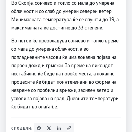
Во Скопје, сончево и топло со мала до умерена
облачност и со слаб до умерен северен ветер.
Минималната температура ќе се спушти до 19, а
максималната ќе достигне до 33 степени.
Во петок ќе преовладува сончево и топло време
со мала до умерена облачност, а во
попладневните часови ќе има локална појава на
пороен дожд и грмежи. За време на викендот
нестабилно ќе биде на повеќе места, а локално
процесите ќе бидат поинтензивни во форма на
невреме со пообилни врнежи, засилен ветер и
услови за појава на град. Дневните температури
ќе бидат во опаѓање.
СПОДЕЛИ: