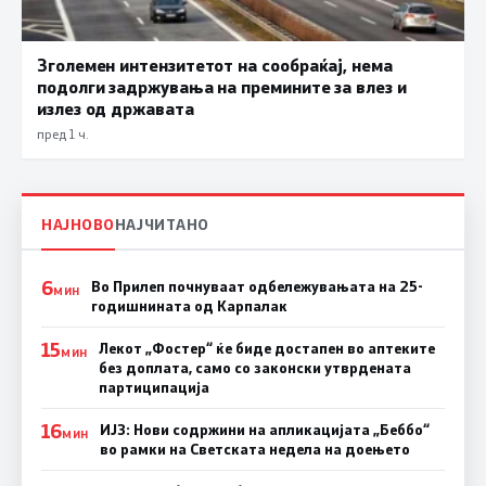
Зголемен интензитетот на сообраќај, нема
подолги задржувања на премините за влез и
излез од државата
пред 1 ч.
НАЈНОВО
НАЈЧИТАНО
6
Во Прилеп почнуваат одбележувањата на 25-
МИН
годишнината од Карпалак
15
Лекот „Фостер“ ќе биде достапен во аптеките
МИН
без доплата, само со законски утврдената
партиципација
16
ИЈЗ: Нови содржини на апликацијата „Беббо“
МИН
во рамки на Светската недела на доењето