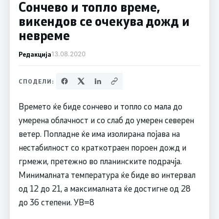
Сончево и топло време,
викендов се очекува дожд и
невреме
Редакција
13.08.2020
СПОДЕЛИ:
Времето ќе биде сончево и топло со мала до
умерена облачност и со слаб до умерен северен
ветер. Попладне ќе има изолирана појава на
нестабилност со краткотраен пороен дожд и
грмежи, претежно во планинските подрачја.
Минималната температура ќе биде во интервал
од 12 до 21, а максималната ќе достигне од 28
до 36 степени. УВ=8