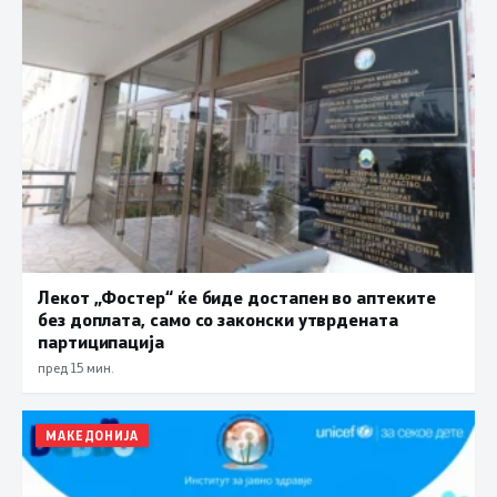
Лекот „Фостер“ ќе биде достапен во аптеките
без доплата, само со законски утврдената
партиципација
пред 15 мин.
МАКЕДОНИЈА