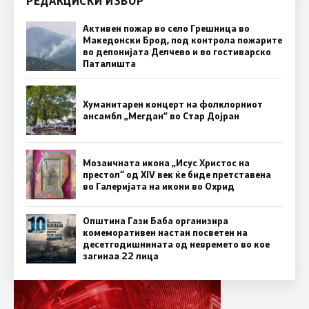
РЕДАКЦИСКИ ИЗБОР
Активен пожар во село Грешница во
Македонски Брод, под контрола пожарите
во депонијата Делчево и во гостиварско
Паталишта
Хуманитарен концерт на фолклорниот
ансамбл „Мегдан” во Стар Дојран
Мозаичната икона „Исус Христос на
престол“ од XIV век ќе биде претставена
во Галеријата на икони во Охрид
Општина Гази Баба организира
комеморативен настан посветен на
десетгодишнината од невремето во кое
загинаа 22 лица