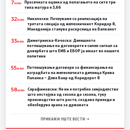
7
Просечната оценка од полагањето на сите три
МИН
типа матура е 3,66
32
Николоски: Почнуваме со реализација на
МИН
третата секција од железничкиот Коридор 8,
Македонија станува раскрсница на Балканот
33
Димитриеска-Кочоска: Денешното
МИН
потпишување на договорите е силен сигнал за
довербата што ЕИБ и ЕБОР ја имаат во нашите
политики
55
Потпишување договори за финансирање на
МИН
изградбата на железничката делница Крива
Паланка – Деве Баир од Коридорот 8
58
Серафимовски: Не ни е потребно земјоделство
МИН
што опстојува од сезона до сезона, туку
производство што расте, создава приходи и
обезбедува храна за државата
ПРИКАЖИ УШТЕ ВЕСТИ →