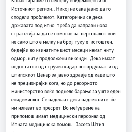
Конактиравме со неколку епидемиолози во
Источниот регион. . Никој не сака јавно да го
сподели проблемот. Категорични се дека
државата под итно треба да направи нова
стратегија за да се помогне на персоналот кои
не само што е малку на број, туку е истоштен,
бидејќи во изинатите шест месеци немат ниту
одмор, ниту продолжени викенди. Дека имаат
недостаток од стручен кадар потврдуваат и од
штипскиот Ценар за јавно здравје од каде што
не прецизирајки кога, но до ресорното
министерство веќе поднеле барање за уште еден
епидемиолог. Се надеваат дека надлежните ќе
им излезат во пресрет. Во меѓувреме на
припомош имаат медицински персонал од
Итната медицинска помош. Засега Штип