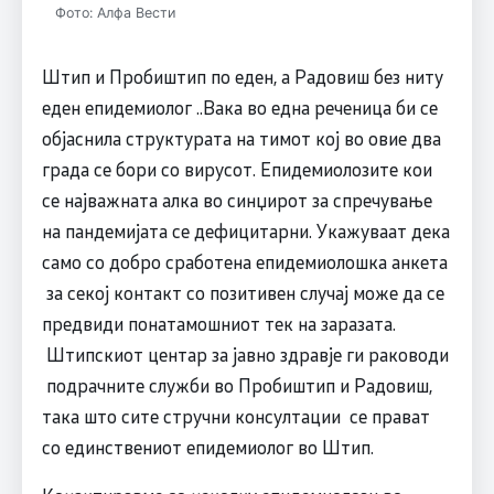
Фото: Алфа Вести
Штип и Пробиштип по еден, а Радовиш без ниту
еден епидемиолог ..Вака во една реченица би се
објаснила структурата на тимот кој во овие два
града се бори со вирусот. Епидемиолозите кои
се најважната алка во синџирот за спречување
на пандемијата се дефицитарни. Укажуваат дека
само со добро сработена епидемиолошка анкета
за секој контакт со позитивен случај може да се
предвиди понатамошниот тек на заразата.
Штипскиот центар за јавно здравје ги раководи
подрачните служби во Пробиштип и Радовиш,
така што сите стручни консултации се прават
со единствениот епидемиолог во Штип.