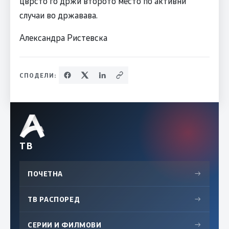
цврсто го држи второто место по активни
случаи во државава.
Александра Ристевска
СПОДЕЛИ:
ТВ
ПОЧЕТНА
→
ТВ РАСПОРЕД
→
СЕРИИ И ФИЛМОВИ
→