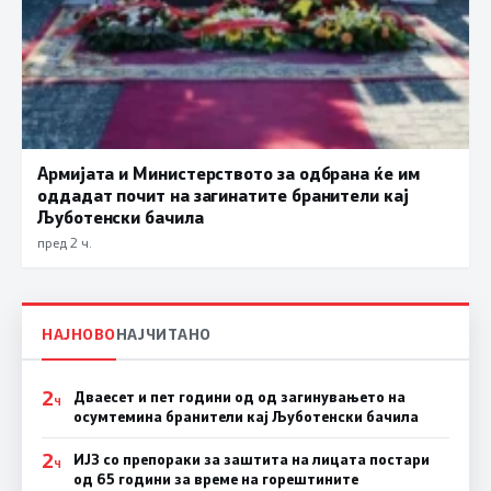
Армијата и Министерството за одбрана ќе им
оддадат почит на загинатите бранители кај
Љуботенски бачила
пред 2 ч.
НАЈНОВО
НАЈЧИТАНО
2
Дваесет и пет години од од загинувањето на
Ч
осумтемина бранители кај Љуботенски бачила
2
ИЈЗ со препораки за заштита на лицата постари
Ч
од 65 години за време на горештините