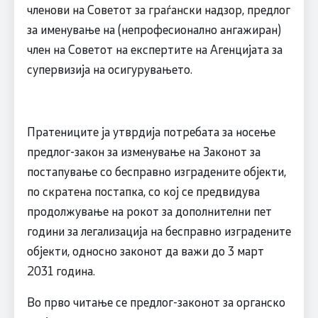
членови на Советот за граѓански надзор, предлог
за именување на (непрофесионално ангажиран)
член на Советот на експертите на Агенцијата за
супервизија на осигурувањето.
Пратениците ја утврдија потребата за носење
предлог-закон за изменување на Законот за
постапување со бесправно изградените објекти,
по скратена постапка, со кој се предвидува
продолжување на рокот за дополнителни пет
години за легализација на бесправно изградените
објекти, односно законот да важи до 3 март
2031 година.
Во прво читање се предлог-законот за органско