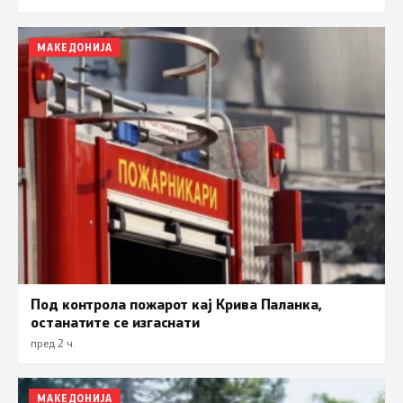
МАКЕДОНИЈА
Под контрола пожарот кај Крива Паланка,
останатите се изгаснати
пред 2 ч.
МАКЕДОНИЈА