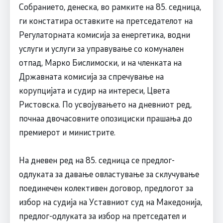
Собранието, денеска, во рамките на 85. седница,
ги констатира оставките на претседателот на
Регулаторната комисија за енергетика, водни
услуги и услуги за управување со комунален
отпад, Марко Бислимоски, и на членката на
Државната комисија за спречување на
корупцијата и судир на интереси, Цвета
Ристовска. По усвојувањето на дневниот ред,
почнаа двочасовните опозициски прашања до
премиерот и министрите.
На дневен ред на 85. седница се предлог-
одлуката за давање овластување за склучување
поединечен колективен договор, предлогот за
избор на судија на Уставниот суд на Македонија,
предлог-одлуката за избор на претседател и