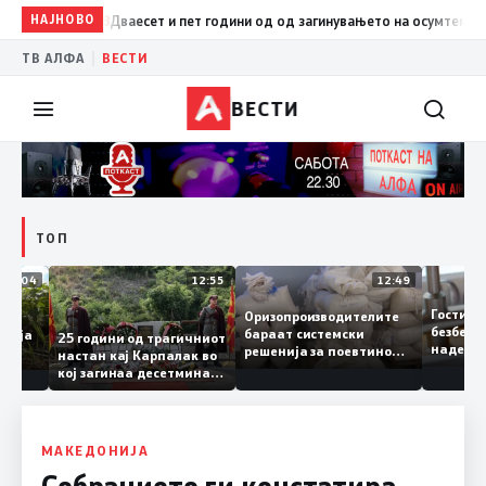
07:28
НАЈНОВО
Дваесет и пет години од од загинувањето на осумтемина бра
|
ТВ АЛФА
ВЕСТИ
ВЕСТИ
ТОП
13:04
12:55
12:49
Гост
Оризопроизводителите
е
безб
бараат системски
кедонија
25 години од трагичниот
над
решенија за поевтино
а
настан кај Карпалак во
сле
производство
кој загинаа десетмина
може
македонски бранители
МАКЕДОНИЈА
Собранието ги констатира