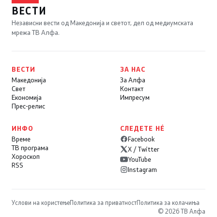
ВЕСТИ
Независни вести од Македонија и светот, дел од медиумската
мрежа ТВ Алфа.
ВЕСТИ
ЗА НАС
Македонија
За Алфа
Свет
Контакт
Економија
Импресум
Прес-релис
ИНФО
СЛЕДЕТЕ НÉ
Време
Facebook
ТВ програма
X / Twitter
Хороскоп
YouTube
RSS
Instagram
Услови на користење
Политика за приватност
Политика за колачиња
© 2026 ТВ Алфа