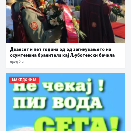
Дваесет и пет години од од загинувањето на
осумтемина бранители кај Љуботенски бачила
пред 2 ч.
МАКЕДОНИЈА