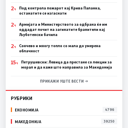
2
Под контрола пожарот кај Крива Паланка,
Ч
останатите се изгаснати
2
Армијата и Министерството за одбрана ќе им
Ч
оддадат почит на загинатите бранители кај
Љуботенски бачила
2
Сончево и многу топло со мала до умерена
Ч
облачност
15
Петрушевски: Левица да престане со лекции за
Ч
морал и да каже што направила за Македонија
ПРИКАЖИ УШТЕ ВЕСТИ →
РУБРИКИ
ЕКОНОМИЈА
4796
МАКЕДОНИЈА
39250