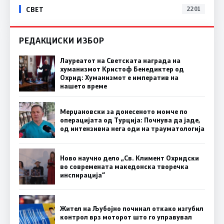
СВЕТ
2201
РЕДАКЦИСКИ ИЗБОР
Лауреатот на Светската награда на
хуманизмот Кристоф Бенедиктер од
Охрид: Хуманизмот е императив на
нашето време
Мерџановски за донесеното момче по
операцијата од Турција: Почнува да јаде,
од интензивна нега оди на трауматологија
Ново научно дело „Св. Климент Охридски
во современата македонска творечка
инспирација“
Жител на Љубојно починал откако изгубил
контрол врз моторот што го управувал