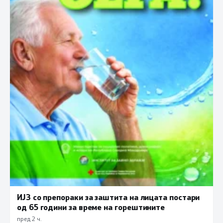
ИЈЗ со препораки за заштита на лицата постари
од 65 години за време на горештините
пред 2 ч.