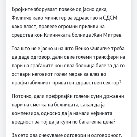
Бројките зборуваат повеќе од јасно дека,
Филипче како министер за здравство и СДСM
како власт, правеле огромни приливи на
средства кон Клиничката болница Жан Митрев.
Тоа што не е јасно и на што Венко Филипче треба
да даде одговор, дали овие големи трансфери на
пари на граѓаните кон оваа болница биле за да го
оствари неговиот голем мерак за влез во
профитабилниот приватен здравствен сектор?
Поточно, дали префрлајќи големи суми државни
пари на сметка на болницата, сакал да ја
компензира, односно да ја намали нејзината
вредност за тој да ја купи по багателна цена?
За сето ова очекуваме одговори и одговорност.