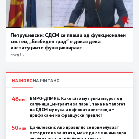
Петрушевски: СДСМ се плаши од функционален
систем, „Безбеден град“ е доказ дека
институциите функционираат
пред 1 ч.
НАЈНОВО
НАЈЧИТАНО
48
ВМРО-ДПМНЕ: Како што му пукна меурот од
МИН
сапуница „мигранти за пари“, така на талогот
на СДСМ му пука и најновата хистерија –
прифаќање на француски предлог
50
Даниловски: Ако правилно се применуваат
МИН
методите на заштита, може да се минимизира
ризикот од западнонилска треска