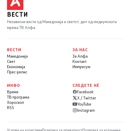
ВЕСТИ
Независни вести од Македонија и светот, дел од медиумската
мрежа ТВ Алфа.
ВЕСТИ
ЗА НАС
Македонија
За Алфа
Свет
Контакт
Економија
Импресум
Прес-релис
ИНФО
СЛЕДЕТЕ НÉ
Време
Facebook
ТВ програма
X / Twitter
Хороскоп
YouTube
RSS
Instagram
Услови на користење
Политика за приватност
Политика за колачиња