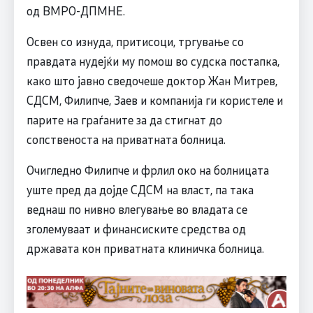
од ВМРО-ДПМНЕ.
Освен со изнуда, притисоци, тргување со
правдата нудејќи му помош во судска постапка,
како што јавно сведочеше доктор Жан Митрев,
СДСM, Филипче, Заев и компанија ги користеле и
парите на граѓаните за да стигнат до
сопственоста на приватната болница.
Очигледно Филипче и фрлил око на болницата
уште пред да дојде СДСM на власт, па така
веднаш по нивно влегување во владата се
зголемуваат и финансиските средства од
државата кон приватната клиничка болница.