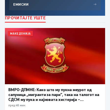
ЕМИСИИ
→
ПРОЧИТАЈТЕ УШТЕ
МАКЕДОНИЈА
ВМРО-ДПМНЕ: Како што му пукна меурот од
сапуница „мигранти за пари“, така на талогот на
СДСМ му пука и најновата хистерија –
прифаќање на француски предлог
пред 48 мин.