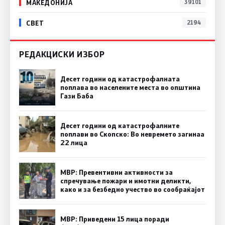
МАКЕДОНИЈА
39101
СВЕТ
2194
РЕДАКЦИСКИ ИЗБОР
Десет години од катастрофалната
поплава во населените места во општина
Гази Баба
Десет години од катастрофалните
поплави во Скопско: Во невремето загинаа
22 лица
МВР: Превентивни активности за
спречување пожари и имотни деликти,
како и за безбедно учество во сообраќајот
МВР: Приведени 15 лица поради