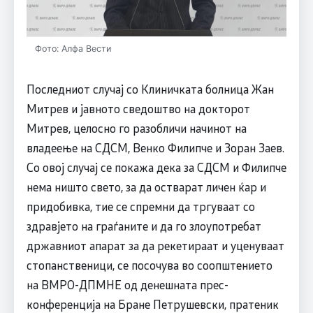
Фото: Алфа Вести
Последниот случај со Клиничката болница Жан
Митрев и јавното сведоштво на докторот
Митрев, целосно го разобличи начинот на
владеење на СДСM, Венко Филипче и Зоран Заев.
Со овој случај се покажа дека за СДСM и Филипче
нема ништо свето, за да остварат личен ќар и
придобивка, тие се спремни да тргуваат со
здравјето на граѓаните и да го злоупотребат
државниот апарат за да рекетираат и уценуваат
стопанственици, се посочува во соопштението
на ВМРО-ДПМНЕ од денешната прес-
конференција на Бране Петрушевски, пратеник