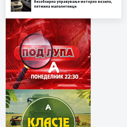
безобѕирно управување моторно возило,
петмина малолетници