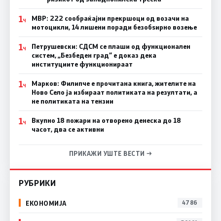
1
МВР: 222 сообраќајни прекршоци од возачи на
Ч
мотоцикли, 14 лишени поради безобѕирно возење
1
Петрушевски: СДСМ се плаши од функционален
Ч
систем, „Безбеден град“ е доказ дека
институциите функционираат
1
Марков: Филипче е прочитана книга, жителите на
Ч
Ново Село ја избираат политиката на резултати, а
не политиката на тензии
1
Вкупно 18 пожари на отворено денеска до 18
Ч
часот, два се активни
ПРИКАЖИ УШТЕ ВЕСТИ →
РУБРИКИ
ЕКОНОМИЈА
4786