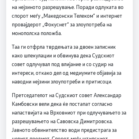
на нејзиното разрешување. Поради одлуката во
спорот меѓу „Македонски Телеком“ и интернет
провајдерот „Фокуснет“ за злоупотреба на
монополска положба.
Таа ги отфрла тврдењата за двоен записник
како шпекулации и обвинува дека Судскиот
совет одлучувал под влијание и со судир на
интереси, откако дел од медиумите објавија за
наводни нејзини злоупотреби и притисоци.
Претседателот на Судскиот совет Александар
Камбовски вели дека ќе постапат согласно
напаствијата на Врховниот при одлучувањето за
разрешувањето на Савовска Димитровска.
Јавното обвинителство води предистрага за
целиот предмет. Спорот меѓу штипскиот