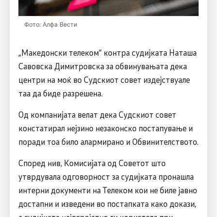
Фото: Алфа Вести
„Македонски телеком“ контра судијката Наташа
Савовска Димитровска за обвинувањата дека
центри на моќ во Судскиот совет издејствуале
таа да биде разрешена.
Од компанијата велат дека Судскиот совет
констатирал нејзино незаконско постапување и
поради тоа било алармирано и Обвинителството.
Според нив, Комисијата од Советот што
утврдувала одговорност за судијката пронашла
интерни документи на Телеком кои не биле јавно
достапни и изведени во постапката како докази,
а судијката најверојатно ги користела при