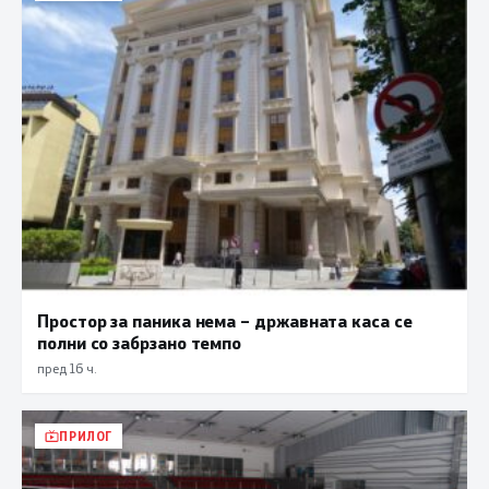
Простор за паника нема – државната каса се
полни со забрзано темпо
пред 16 ч.
ПРИЛОГ