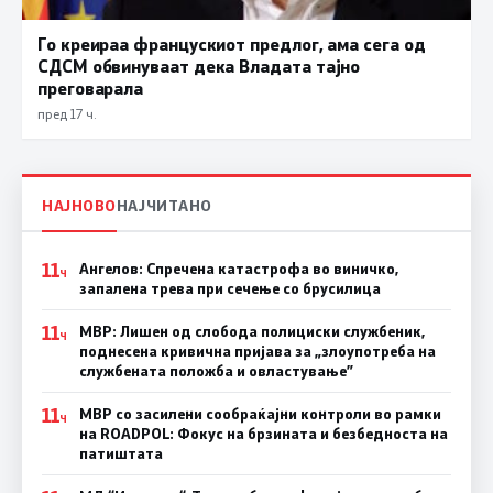
Го креираа францускиот предлог, ама сега од
СДСМ обвинуваат дека Владата тајно
преговарала
пред 17 ч.
НАЈНОВО
НАЈЧИТАНО
11
Ангелов: Спречена катастрофа во виничко,
Ч
запалена трева при сечење со брусилица
11
МВР: Лишен од слобода полициски службеник,
Ч
поднесена кривична пријава за „злоупотреба на
службената положба и овластување”
11
МВР со засилени сообраќајни контроли во рамки
Ч
на ROADPOL: Фокус на брзината и безбедноста на
патиштата