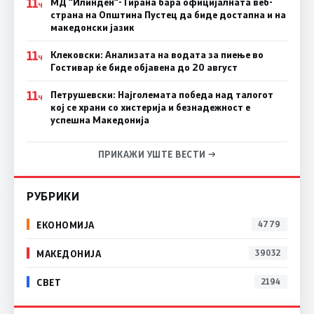
11
МД “Илинден“-Тирана бара официјалната веб-
Ч
страна на Општина Пустец да биде достапна и на
македонски јазик
11
Клековски: Анализата на водата за пиење во
Ч
Гостивар ќе биде објавена до 20 август
11
Петрушевски: Најголемата победа над талогот
Ч
кој се храни со хистерија и безнадежност е
успешна Македонија
ПРИКАЖИ УШТЕ ВЕСТИ →
РУБРИКИ
ЕКОНОМИЈА
4779
МАКЕДОНИЈА
39032
СВЕТ
2194