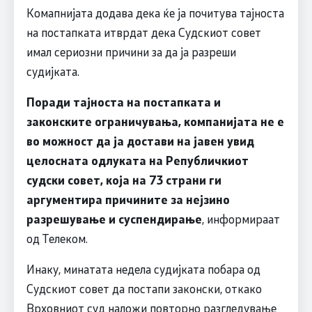
Комапнијата додава дека ќе ја почитува тајноста
на постапката итврдат дека Судскиот совет
имал сериозни причини за да ја разреши
судијката.
Поради тајноста на постапката и
законските ограничувања, компанијата не е
во можност да ја достави на јавен увид
целосната одлуката на Републичкиот
судски совет, која на 73 страни ги
аргументира причините за нејзино
разрешување и суспендирање
, информираат
од Телеком.
Инаку, минатата недела судијката побара од
Судскиот совет да постапи законски, откако
Врховниот суд наложи повторно разгледување