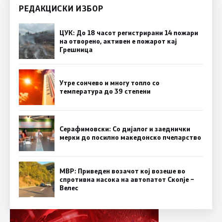
РЕДАКЦИСКИ ИЗБОР
ЦУК: До 18 часот регистрирани 14 пожари
на отворено, активен е пожарот кај
Грешница
Утре сончево и многу топло со
температура до 39 степени
Серафимовски: Со дијалог и заеднички
мерки до посилно македонско пчеларство
МВР: Приведен возачот кој возеше во
спротивна насока на автопатот Скопје –
Велес