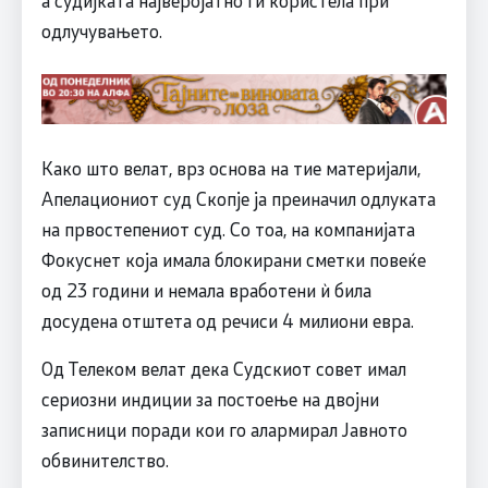
одлучувањето.
Како што велат, врз основа на тие материјали,
Апелациониот суд Скопје ја преиначил одлуката
на првостепениот суд. Со тоа, на компанијата
Фокуснет која имала блокирани сметки повеќе
од 23 години и немала вработени ѝ била
досудена отштета од речиси 4 милиони евра.
Од Телеком велат дека Судскиот совет имал
сериозни индиции за постоење на двојни
записници поради кои го алармирал Јавното
обвинителство.