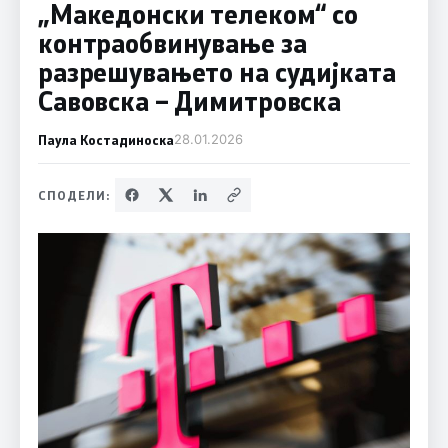
„Мaкедонски телеком“ со
контраобвинување за
разрешувањето на судијката
Савовска – Димитровска
Паула Костадиноска
28.01.2026
СПОДЕЛИ: