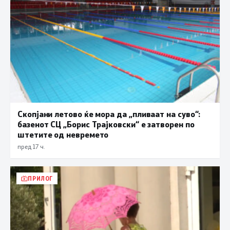
Скопјани летово ќе мора да „пливаат на суво“:
базенот СЦ „Борис Трајковски“ е затворен по
штетите од невремето
пред 17 ч.
ПРИЛОГ