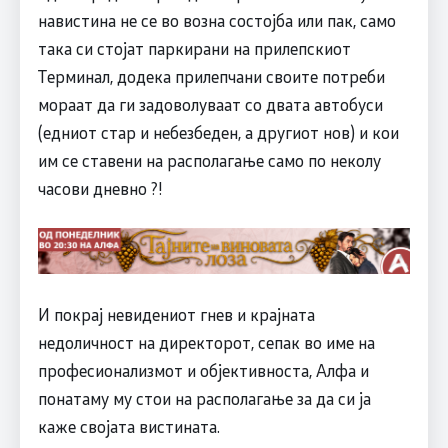
навистина не се во возна состојба или пак, само
така си стојат паркирани на прилепскиот
Терминал, додека прилепчани своите потреби
мораат да ги задоволуваат со двата автобуси
(едниот стар и небезбеден, а другиот нов) и кои
им се ставени на располагање само по неколу
часови дневно ?!
И покрај невидениот гнев и крајната
недоличност на директорот, сепак во име на
професионализмот и објективноста, Алфа и
понатаму му стои на располагање за да си ја
каже својата вистината.