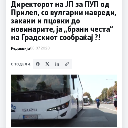
Директорот на ЈП за ПУП од
Прилеп, со вулгарни навреди,
закани и пцовки до
новинарите, ја „брани честа“
на Градскиот сообраќај ?!
Редакција
08.07.2020
СПОДЕЛИ: