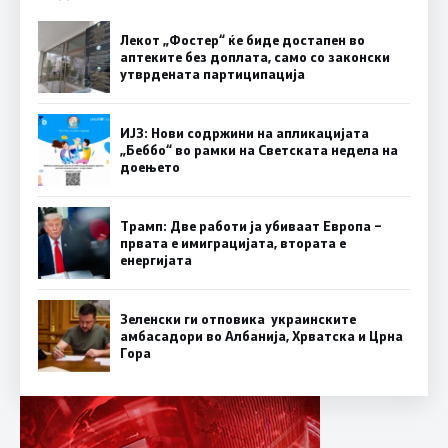
Лекот „Фостер“ ќе биде достапен во
аптеките без доплата, само со законски
утврдената партиципација
ИЈЗ: Нови содржини на апликацијата
„Беббо“ во рамки на Светската недела на
доењето
Трамп: Две работи ја убиваат Европа –
првата е имиграцијата, втората е
енергијата
Зеленски ги отповика украинските
амбасадори во Албанија, Хрватска и Црна
Гора