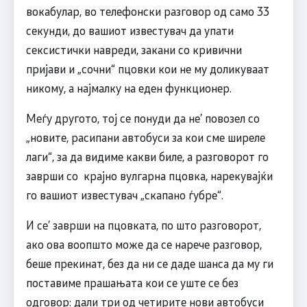
вокабулар, во телефонски разговор од само 33
секунди, до вашиот известувач да упати
сексистички навреди, закани со кривични
пријави и „сочни“ пцовки кои не му доликуваат
никому, а најмалку на еден функционер.
Меѓу другото, тој се понуди да не’ повозел со
„новите, расипани автобуси за кои сме ширеле
лаги“, за да видиме какви биле, а разговорот го
заврши со крајно вулгарна пцовка, нарекувајќи
го вашиот известувач „скапано ѓубре“.
И се’ заврши на пцовката, по што разговорот,
ако ова воопшто може да се нарече разговор,
беше прекинат, без да ни се даде шанса да му ги
поставиме прашањата кои се уште се без
одговор: дали три од четирите нови автобуси