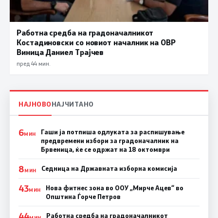
Работна средба на градоначалникот
Костадиновски со новиот началник на ОВР
Виница Даниел Трајчев
пред 44 мин.
НАЈНОВО
НАЈЧИТАНО
6
Гаши ја потпиша одлуката за распишување
МИН
предвремени избори за градоначалник на
Брвеница, ќе се одржат на 18 октомври
8
Седница на Државната изборна комисија
МИН
43
Нова фитнес зона во ООУ „Мирче Ацев“ во
МИН
Општина Ѓорче Петров
44
Работна средба на градоначалникот
МИН