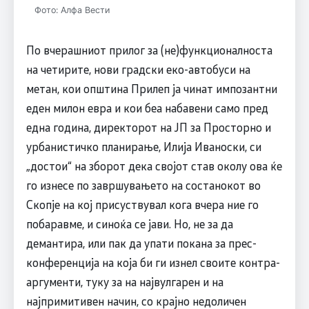
Фото: Алфа Вести
По вчерашниот прилог за (не)функционалноста
на четирите, нови градски еко-автобуси на
метан, кои општина Прилеп ја чинат импозантни
еден милон евра и кои беа набавени само пред
една година, директорот на ЈП за Просторно и
урбанистичко планирање, Илија Иваноски, си
„достои“ на зборот дека својот став околу ова ќе
го изнесе по завршувањето на состанокот во
Скопје на кој присуствувал кога вчера ние го
побаравме, и синоќа се јави. Но, не за да
демантира, или пак да упати покана за прес-
конференција на која би ги изнел своите контра-
аргументи, туку за на највулгарен и на
најпримитивен начин, со крајно недоличен