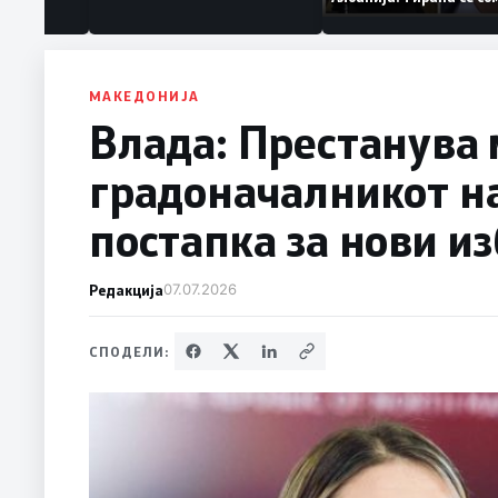
ваат „персона
дека работеле за
терористички орга
МАКЕДОНИЈА
Влада: Престанува 
градоначалникот на
постапка за нови и
Редакција
07.07.2026
СПОДЕЛИ: