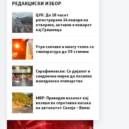
РЕДАКЦИСКИ ИЗБОР
ЦУК: До 18 часот
регистрирани 14 пожари на
отворено, активен е пожарот
кај Грешница
Утре сончево и многу топло со
температура до 39 степени
Серафимовски: Со дијалог и
заеднички мерки до посилно
македонско пчеларство
МВР: Приведен возачот кој
возеше во спротивна насока
на автопатот Скопје – Велес