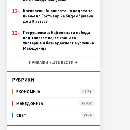
12
Клековски: Анализата на водата за
Ч
пиење во Гостивар ќе биде објавена
до 20 август
12
Петрушевски: Најголемата победа
Ч
над талогот кој се храни со
хистерија и безнадежност е успешна
Македонија
ПРИКАЖИ УШТЕ ВЕСТИ →
РУБРИКИ
ЕКОНОМИЈА
4779
МАКЕДОНИЈА
39032
СВЕТ
2194