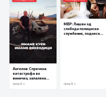
МВР: Лишен од
слобода полициски
службеник, поднесена
кривична пријава за
„злоупотреба на
службената положба
и овластување”
Ангелов: Спречена
катастрофа во
виничко, запалена
трева при сечење со
пред 11 ч.
пред 11 ч.
брусилица