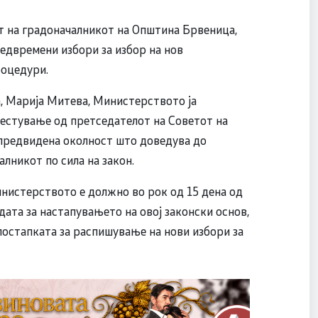
т на градоначалникот на Општина Брвеница,
едвремени избори за избор на нов
роцедури.
, Марија Митева, Министерството ја
вестување од претседателот на Советот на
предвидена околност што доведува до
лникот по сила на закон.
инистерството е должно во рок од 15 дена од
ата за настапувањето на овој законски основ,
 постапката за распишување на нови избори за