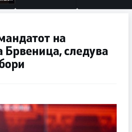
низации
мандатот на
 Брвеница, следува
збори