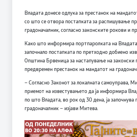
Владата донесе одлука за престанок на мандато
со што се отвора постапката за распишување пр
градоначалник, согласно законските рокови и п
Како што информира портпаролката на Владата
започнало постапката по претходно добиено из
Општина Брвеница за настапување на законски 
предвремен престанок на мандатот на градонача
– Согласно Законот за локалната самоуправа, М
приемот на известувањето да ја информира Влад
по што Владата, во рок од 30 дена, ја започнува
градоначалник – изјави Митева.