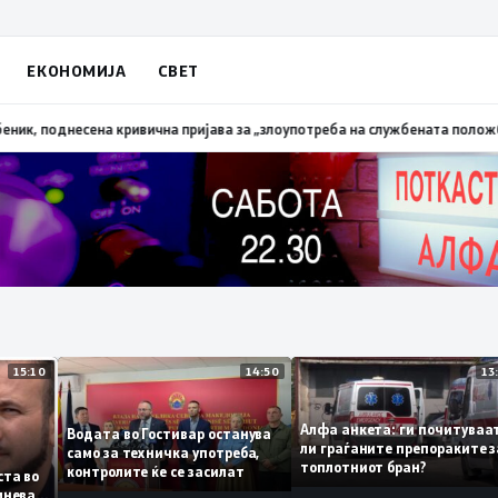
ЕКОНОМИЈА
СВЕТ
алена трева при сечење со брусилица
19:21
МВР: Лишен од слобода полиц
15:10
14:50
Алфа анкета: ги почиту
Водата во Гостивар останува
ли граѓаните препораки
само за техничка употреба,
топлотниот бран?
контролите ќе се засилат
 листа во
е сомнева