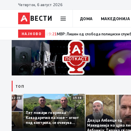
Четврток, 6 август 2026
ВЕСТИ
ДОМА
МАКЕДОНИЈА
НАЈНОВО
19:22
Ангелов: Спречена катастрофа во виничко, зап
ТОП
12:39
15:38
Пет пожари го кренаа
ама: За
Кавадаречко на нозе – огнот
форма му
Двајца Албанци од
под контрола, се очекува
анците од
Македонија на црна
целосно гаснење
а кога му гори
Албанија: Тирана с