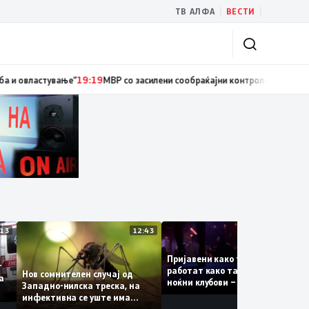
|
|
ТВ АЛФА
ВЕСТИ
иски службеник, поднесена кривична пријава за „злоупотреба на служб
13:13
12:43
12:
Пријавени како туристки, а
ваат
работат како танчерки во
Нов сомнителен случај од
те за
ноќни клубови – полицијата
Западно-нилска треска, на
откри сомнителна шема за
инфективна се уште има
можна трговија со луѓе
пациенти во критична