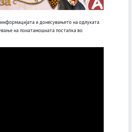
а информацијата и донесувањето на одлуката
дување на понатамошната постапка во