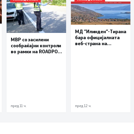
МД “Илинден“-Тирана
бара официјалната
МВР со засилени
веб-страна на
сообраќајни контроли
Општина Пустец да
во рамки на ROADPOL:
биде достапна и на
Фокус на брзината и
македонски јазик
безбедноста на
патиштата
пред 11 ч.
пред 12 ч.