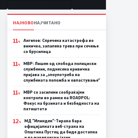
состојба
НАЈНОВО
НАЈЧИТАНО
11
Ангелов: Спречена катастрофа во
Ч
виничко, запалена трева при сечење
со брусилица
11
МВР: Лишен од слобода полициски
Ч
службеник, поднесена кривична
пријава за „злоупотреба на
службената положба и овластување”
11
МВР со засилени сообраќајни
Ч
контроли во рамки на ROADPOL:
Фокус на брзината и безбедноста на
патиштата
12
МД “Илинден“-Тирана бара
Ч
официјалната веб-страна на
Општина Пустец да биде достапна
и на македонски јазик