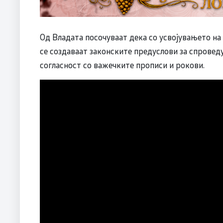
Од Владата посочуваат дека со усвојувањето н
се создаваат законските предуслови за спрове
согласност со важечките прописи и рокови.